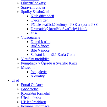
Důležité odkazy
Správa hřbitova
Spolky & sdružení
Klub důchodců
Cvičení žen
Přátelé svaťácké kultury - PSK a sportu PSS
Dramatický kroužek Svaťácký klubík
aKaT
Videogalerie
Domů k nám
Bílé Vánoce
Bílé Vánoce
Setkání fanoušků Karla Gotta
Virtuální prohlídka
Pumptrack v Újezdu u Svatého Kříže
Muzeum
fotogalerie
Aktuality
Úřad
Portál Občan+
e-podatelna
Kontaktní formulář
Úřední deska
Hlášení rozhlasu
Povinné informace