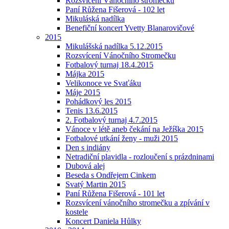
Rozsvícení Vánočního stromečku
Paní Růžena Fišerová - 102 let
Mikuláská nadílka
Benefiční koncert Yvetty Blanarovičové
2015
Mikulášská nadílka 5.12.2015
Rozsvícení Vánočního Stromečku
Fotbalový turnaj 18.4.2015
Májka 2015
Velikonoce ve Svaťáku
Máje 2015
Pohádkový les 2015
Tenis 13.6.2015
2. Fotbalový turnaj 4.7.2015
Vánoce v létě aneb čekání na Ježíška 2015
Fotbalové utkání ženy - muži 2015
Den s indiány
Netradiční plavidla - rozloučení s prázdninami
Dubová alej
Beseda s Ondřejem Cinkem
Svatý Martin 2015
Paní Růžena Fišerová - 101 let
Rozsvícení vánočního stromečku a zpívání v
kostele
Koncert Daniela Hůlky