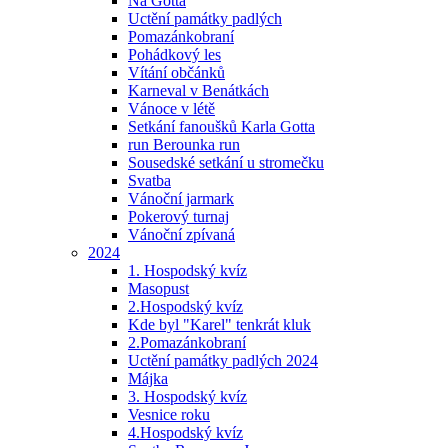
Na Gotta
Uctění památky padlých
Pomazánkobraní
Pohádkový les
Vítání občánků
Karneval v Benátkách
Vánoce v létě
Setkání fanoušků Karla Gotta
run Berounka run
Sousedské setkání u stromečku
Svatba
Vánoční jarmark
Pokerový turnaj
Vánoční zpívaná
2024
1. Hospodský kvíz
Masopust
2.Hospodský kvíz
Kde byl "Karel" tenkrát kluk
2.Pomazánkobraní
Uctění památky padlých 2024
Májka
3. Hospodský kvíz
Vesnice roku
4.Hospodský kvíz