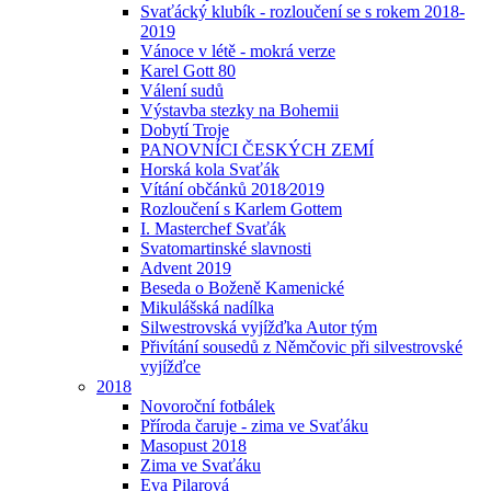
Svaťácký klubík - rozloučení se s rokem 2018-
2019
Vánoce v létě - mokrá verze
Karel Gott 80
Válení sudů
Výstavba stezky na Bohemii
Dobytí Troje
PANOVNÍCI ČESKÝCH ZEMÍ
Horská kola Svaťák
Vítání občánků 2018⁄2019
Rozloučení s Karlem Gottem
I. Masterchef Svaťák
Svatomartinské slavnosti
Advent 2019
Beseda o Boženě Kamenické
Mikulášská nadílka
Silwestrovská vyjížďka Autor tým
Přivítání sousedů z Němčovic při silvestrovské
vyjížďce
2018
Novoroční fotbálek
Příroda čaruje - zima ve Svaťáku
Masopust 2018
Zima ve Svaťáku
Eva Pilarová