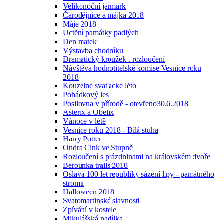
Velikonoční jarmark
Čarodějnice a májka 2018
Máje 2018
Uctění památky padlých
Den matek
Výstavba chodníku
Dramatický kroužek . rozloučení
Návštěva hodnotitelské komise Vesnice roku
2018
Kouzelné svaťácké léto
Pohádkový les
Posilovna v přírodě - otevřeno30.6.2018
Asterix a Obelix
Vánoce v létě
Vesnice roku 2018 - Bílá stuha
Harry Potter
Ondra Cink ve Stupně
Rozloučení s prázdninami na královském dvoře
Berounka trails 2018
Oslava 100 let republiky sázení lípy - památného
stromu
Halloween 2018
Svatomartinské slavnosti
Zpívání v kostele
Mikulášská nadílka