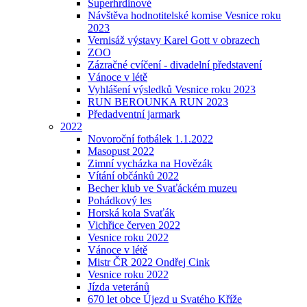
Superhrdinové
Návštěva hodnotitelské komise Vesnice roku
2023
Vernisáž výstavy Karel Gott v obrazech
ZOO
Zázračné cvíčení - divadelní představení
Vánoce v létě
Vyhlášení výsledků Vesnice roku 2023
RUN BEROUNKA RUN 2023
Předadventní jarmark
2022
Novoroční fotbálek 1.1.2022
Masopust 2022
Zimní vycházka na Hovězák
Vítání občánků 2022
Becher klub ve Svaťáckém muzeu
Pohádkový les
Horská kola Svaťák
Vichřice červen 2022
Vesnice roku 2022
Vánoce v létě
Mistr ČR 2022 Ondřej Cink
Vesnice roku 2022
Jízda veteránů
670 let obce Újezd u Svatého Kříže