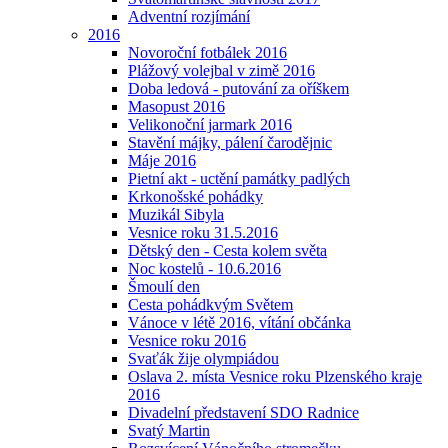
Adventní rozjímání
2016
Novoroční fotbálek 2016
Plážový volejbal v zimě 2016
Doba ledová - putování za oříškem
Masopust 2016
Velikonoční jarmark 2016
Stavění májky, pálení čarodějnic
Máje 2016
Pietní akt - uctění památky padlých
Krkonošské pohádky
Muzikál Sibyla
Vesnice roku 31.5.2016
Dětský den - Cesta kolem světa
Noc kostelů - 10.6.2016
Šmoulí den
Cesta pohádkvým Světem
Vánoce v létě 2016, vítání občánka
Vesnice roku 2016
Svaťák žije olympiádou
Oslava 2. místa Vesnice roku Plzenského kraje
2016
Divadelní představení SDO Radnice
Svatý Martin