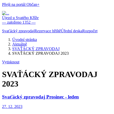
Přejít na portál Občan+
Újezd u Svatého Kříže
— založeno 1352 —
Svaťácký zpravodaj
Rezervace hřiště
Úřední deska
Rozpočet
Úvodní stránka
Aktuálně
SVAŤÁCKÝ ZPRAVODAJ
SVAŤÁCKÝ ZPRAVODAJ 2023
Vytisknout
SVAŤÁCKÝ ZPRAVODAJ
2023
Svaťácký zpravodaj Prosinec - leden
27. 12. 2023