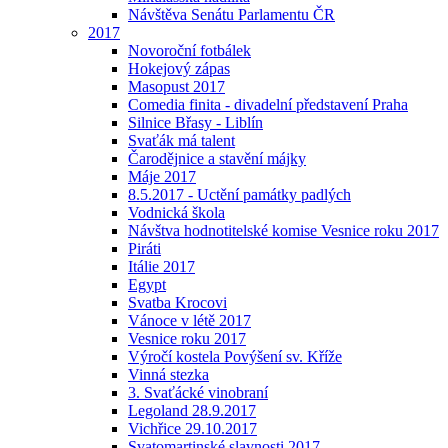
Návštěva Senátu Parlamentu ČR
2017
Novoroční fotbálek
Hokejový zápas
Masopust 2017
Comedia finita - divadelní představení Praha
Silnice Břasy - Liblín
Svaťák má talent
Čarodějnice a stavění májky
Máje 2017
8.5.2017 - Uctění památky padlých
Vodnická škola
Návštva hodnotitelské komise Vesnice roku 2017
Piráti
Itálie 2017
Egypt
Svatba Krocovi
Vánoce v létě 2017
Vesnice roku 2017
Výročí kostela Povýšení sv. Kříže
Vinná stezka
3. Svaťácké vinobraní
Legoland 28.9.2017
Vichřice 29.10.2017
Svatomartinské slavnosti 2017