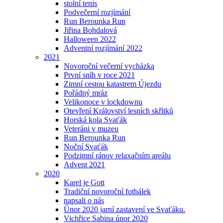
stolní tenis
Podvečerní rozjímání
Run Berounka Run
Jiřina Bohdalová
Halloween 2022
Adventní rozjímání 2022
2021
Novoroční večerní vycházka
První sníh v roce 2021
Zimní cestou katastrem Újezdu
Pořádný mráz
Velikonoce v lockdownu
Otevření Království lesních skřítků
Horská kola Svaťák
Veteráni v muzeu
Run Berounka Run
Noční Svaťák
Podzimní ránov relaxačním areálu
Advent 2021
2020
Karel je Gott
Tradiční novoroční fotbálek
napsali o nás
Únor 2020 jarní zastavení ve Svaťáku.
Vichřice Sabina únor 2020