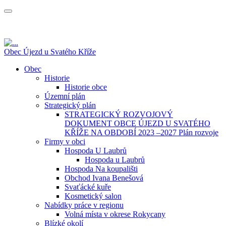
Obec Újezd u Svatého Kříže
Obec
Historie
Historie obce
Územní plán
Strategický plán
STRATEGICKÝ ROZVOJOVÝ
DOKUMENT OBCE ÚJEZD U SVATÉHO
KŘÍŽE NA OBDOBÍ 2023 –2027 Plán rozvoje
Firmy v obci
Hospoda U Laubrů
Hospoda u Laubrů
Hospoda Na koupališti
Obchod Ivana Benešová
Svaťácké kuře
Kosmetický salon
Nabídky práce v regionu
Volná místa v okrese Rokycany
Blízké okolí