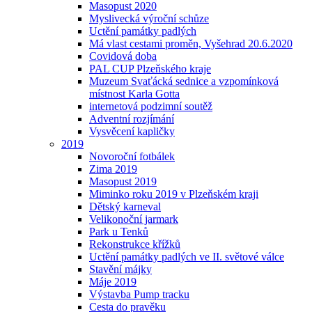
Masopust 2020
Myslivecká výroční schůze
Uctění památky padlých
Má vlast cestami proměn, Vyšehrad 20.6.2020
Covidová doba
PAL CUP Plzeňského kraje
Muzeum Svaťácká sednice a vzpomínková
místnost Karla Gotta
internetová podzimní soutěž
Adventní rozjímání
Vysvěcení kapličky
2019
Novoroční fotbálek
Zima 2019
Masopust 2019
Miminko roku 2019 v Plzeňském kraji
Dětský karneval
Velikonoční jarmark
Park u Tenků
Rekonstrukce křížků
Uctění památky padlých ve II. světové válce
Stavění májky
Máje 2019
Výstavba Pump tracku
Cesta do pravěku