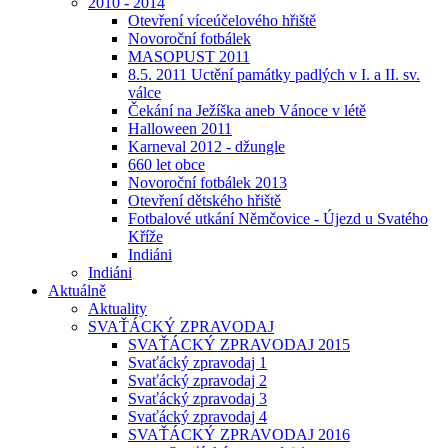
2010 - 2014
Otevření víceúčelového hřiště
Novoroční fotbálek
MASOPUST 2011
8.5. 2011 Uctění památky padlých v I. a II. sv.
válce
Čekání na Ježíška aneb Vánoce v létě
Halloween 2011
Karneval 2012 - džungle
660 let obce
Novoroční fotbálek 2013
Otevření dětského hřiště
Fotbalové utkání Němčovice - Újezd u Svatého
Kříže
Indiáni
Indiáni
Aktuálně
Aktuality
SVAŤÁCKÝ ZPRAVODAJ
SVAŤÁCKÝ ZPRAVODAJ 2015
Svaťácký zpravodaj 1
Svaťácký zpravodaj 2
Svaťácký zpravodaj 3
Svaťácký zpravodaj 4
SVAŤÁCKÝ ZPRAVODAJ 2016