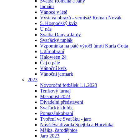
Svatba Romana a Jany
Indiáni
Vánoce v létě
Výstava obrazů - vernisáž Roman Novák
5. Hospodský kvíz
U nás
Svatba Dany a Jardy
Svaťácký tuplák
Vzpomínka na páté výročí úmrtí Karla Gotta
Udírnobraní
Haloween 24
Čaj o páté
Vánoční kvíz
Vánoční jarmark
2023
Novoroční fotbálek 1.1.2023
Tenisový turnaj
Masopust 2023
Divadelní představení
Svaťácký klubík
Pomazánkobraní
Tvoření ve Svaťáku - jaro
Návštěva divadla Spejbla a Hurvínka
Májka, čarodějnice
Jaro 2023