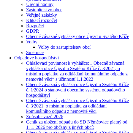
Úřední hodiny
Zastupitelstvo obce
Veřejné zakázky
Klikací rozpočet
Rozpočet
GDPR
Obecně závazné vyhlášky obce Újezd u Svatého Kříže
Volby
Volby do zastupitelstev obcí
Směrnice
Odpadové hospodářství
Ohlašovací povinnost k vyhlášce: „ Obecně závazná
vyhláška obce Újezd u Svatého Kříže č. 3⁄2021, o
místním poplatku za odkládání komunálního odpadu z
nemovité věci“ s účinností 1.1.2022
Obecně závazná vyhláška obce Újezd u Svatého Kříže
č. 1⁄2024 o stanovení obecního systému odpadového
hospodářství
Obecně závazná vyhláška obce Újezd u Svatého Kříže
č. 3⁄2021, o místním poplatku za odkládání
komunálního odpadu z nemovité věci
Způsob svozů 2026
Ceník za uložení odpadu do SD Němčovice platný od
1. 1. 2026 pro občany z jiných obcí:
Obecně závazná vyhláška obce Újezd u Svatého Kříže,