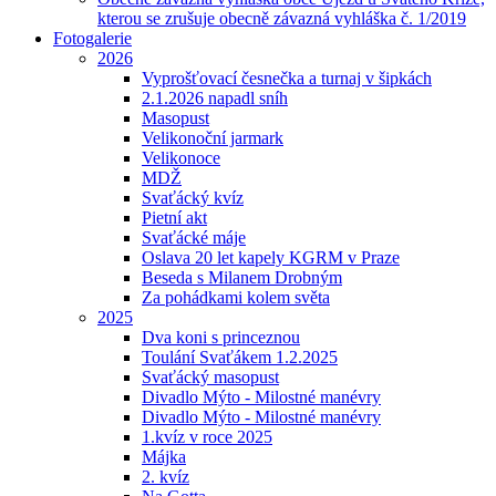
kterou se zrušuje obecně závazná vyhláška č. 1/2019
Fotogalerie
2026
Vyprošťovací česnečka a turnaj v šipkách
2.1.2026 napadl sníh
Masopust
Velikonoční jarmark
Velikonoce
MDŽ
Svaťácký kvíz
Pietní akt
Svaťácké máje
Oslava 20 let kapely KGRM v Praze
Beseda s Milanem Drobným
Za pohádkami kolem světa
2025
Dva koni s princeznou
Toulání Svaťákem 1.2.2025
Svaťácký masopust
Divadlo Mýto - Milostné manévry
Divadlo Mýto - Milostné manévry
1.kvíz v roce 2025
Májka
2. kvíz