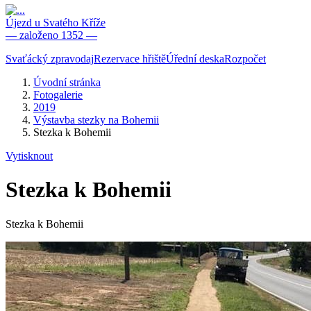
Újezd u Svatého Kříže
— založeno 1352 —
Svaťácký zpravodaj
Rezervace hřiště
Úřední deska
Rozpočet
Úvodní stránka
Fotogalerie
2019
Výstavba stezky na Bohemii
Stezka k Bohemii
Vytisknout
Stezka k Bohemii
Stezka k Bohemii