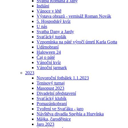
Svatba Romana a Jany
Indiáni
Vánoce v létě
Výstava obrazů - vernisáž Roman Novák
5. Hospodský kvíz
U nás
Svatba Dany a Jardy
Svaťácký tuplák
Vzpomínka na páté výročí úmrtí Karla Gotta
Udírnobraní
Haloween 24
Čaj o páté
Vánoční kvíz
Vánoční jarmark
2023
Novoroční fotbálek 1.1.2023
Tenisový turnaj
Masopust 2023
Divadelní představení
Svaťácký klubík
Pomazánkobraní
Tvoření ve Svaťáku - jaro
Návštěva divadla Spejbla a Hurvínka
Májka, čarodějnice
Jaro 2023