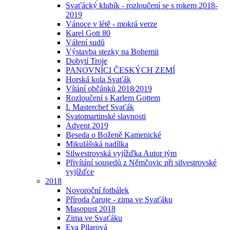
Svaťácký klubík - rozloučení se s rokem 2018-
2019
Vánoce v létě - mokrá verze
Karel Gott 80
Válení sudů
Výstavba stezky na Bohemii
Dobytí Troje
PANOVNÍCI ČESKÝCH ZEMÍ
Horská kola Svaťák
Vítání občánků 2018⁄2019
Rozloučení s Karlem Gottem
I. Masterchef Svaťák
Svatomartinské slavnosti
Advent 2019
Beseda o Boženě Kamenické
Mikulášská nadílka
Silwestrovská vyjížďka Autor tým
Přivítání sousedů z Němčovic při silvestrovské
vyjížďce
2018
Novoroční fotbálek
Příroda čaruje - zima ve Svaťáku
Masopust 2018
Zima ve Svaťáku
Eva Pilarová