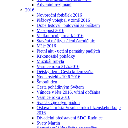
Adventní rozjímání
2016
Novoroční fotbálek 2016
Plážový volejbal v zimě 2016
Doba ledová - putování za oříškem
Masopust 2016
Velikonoční jarmark 2016
Stavění májky, pálení čarodějnic
Máje 2016
Pietní akt - uctění památky padlých
Krkonošské pohádky
Muzikál Sibyla
Vesnice roku 31.5.2016
Dětský den - Cesta kolem světa
Noc kostelů - 10.6.2016
Šmoulí den
Cesta pohádkvým Světem
Vánoce v létě 2016, vítání občánka
Vesnice roku 2016
Svaťák žije olympiádou
Oslava 2. místa Vesnice roku Plzenského kraje
2016
Divadelní představení SDO Radnice
Svatý Martin