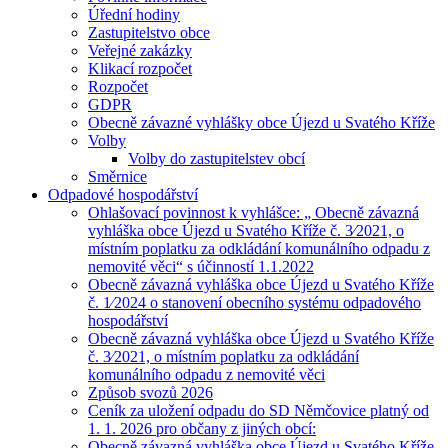
Úřední hodiny
Zastupitelstvo obce
Veřejné zakázky
Klikací rozpočet
Rozpočet
GDPR
Obecně závazné vyhlášky obce Újezd u Svatého Kříže
Volby
Volby do zastupitelstev obcí
Směrnice
Odpadové hospodářství
Ohlašovací povinnost k vyhlášce: „ Obecně závazná
vyhláška obce Újezd u Svatého Kříže č. 3⁄2021, o
místním poplatku za odkládání komunálního odpadu z
nemovité věci“ s účinností 1.1.2022
Obecně závazná vyhláška obce Újezd u Svatého Kříže
č. 1⁄2024 o stanovení obecního systému odpadového
hospodářství
Obecně závazná vyhláška obce Újezd u Svatého Kříže
č. 3⁄2021, o místním poplatku za odkládání
komunálního odpadu z nemovité věci
Způsob svozů 2026
Ceník za uložení odpadu do SD Němčovice platný od
1. 1. 2026 pro občany z jiných obcí:
Obecně závazná vyhláška obce Újezd u Svatého Kříže,