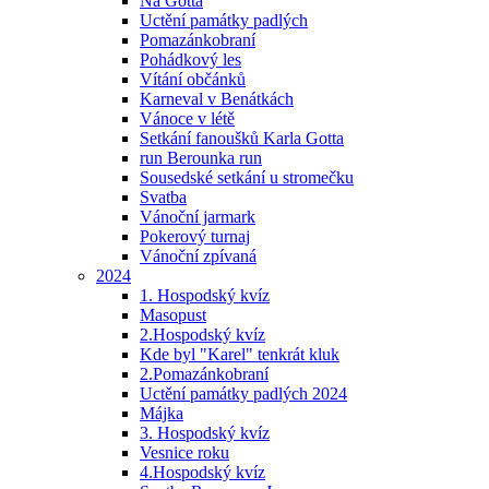
Na Gotta
Uctění památky padlých
Pomazánkobraní
Pohádkový les
Vítání občánků
Karneval v Benátkách
Vánoce v létě
Setkání fanoušků Karla Gotta
run Berounka run
Sousedské setkání u stromečku
Svatba
Vánoční jarmark
Pokerový turnaj
Vánoční zpívaná
2024
1. Hospodský kvíz
Masopust
2.Hospodský kvíz
Kde byl "Karel" tenkrát kluk
2.Pomazánkobraní
Uctění památky padlých 2024
Májka
3. Hospodský kvíz
Vesnice roku
4.Hospodský kvíz