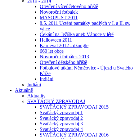
2010 - 2014
Otevření víceúčelového hřiště
Novoroční fotbálek
MASOPUST 2011
8.5. 2011 Uctění památky padlých v I. a II. sv.
válce
Čekání na Ježíška aneb Vánoce v létě
Halloween 2011
Karneval 2012 - džungle
660 let obce
Novoroční fotbálek 2013
Otevření dětského hřiště
Fotbalové utkání Němčovice - Újezd u Svatého
Kříže
Indiáni
Indiáni
Aktuálně
Aktuality
SVAŤÁCKÝ ZPRAVODAJ
SVAŤÁCKÝ ZPRAVODAJ 2015
Svaťácký zpravodaj 1
Svaťácký zpravodaj 2
Svaťácký zpravodaj 3
Svaťácký zpravodaj 4
SVAŤÁCKÝ ZPRAVODAJ 2016