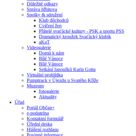
Důležité odkazy
Správa hřbitova
Spolky & sdružení
Klub důchodců
Cvičení žen
Přátelé svaťácké kultury - PSK a sportu PSS
Dramatický kroužek Svaťácký klubík
aKaT
Videogalerie
Domů k nám
Bílé Vánoce
Bílé Vánoce
Setkání fanoušků Karla Gotta
Virtuální prohlídka
Pumptrack v Újezdu u Svatého Kříže
Muzeum
fotogalerie
Aktuality
Úřad
Portál Občan+
e-podatelna
Kontaktní formulář
Úřední deska
Hlášení rozhlasu
Povinné informace