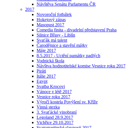
Návštěva Senátu Parlamentu ČR
2017
Novoroční fotbálek
Hokejový zápas
Masopust 2017
Comedia finita - divadelní představení Praha
Silnice Břasy - Liblín
Svaťák má talent
Čarodějnice a stavění májky
Máje 2017
8.5.2017 - Uctění památky padlých
Vodnická škola
Návštva hodnotitelské komise Vesnice roku 2017
Piráti
Itálie 2017
Egypt
Svatba Krocovi
Vánoce v létě 2017
Vesnice roku 2017
Výročí kostela Povýšení sv. Kříže
Vinná stezka
3. Svaťácké vinobraní
Legoland 28.9.2017
Vichřice 29.10.2017
Svatomartinské slavnosti 2017