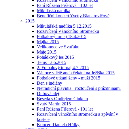
Rozsvícení Vánočního stromečku
Paní Růžena Fišerová - 102 let
Mikuláská nadílka
Benefiční koncert Yvetty Blanarovičové
2015
Mikulášská nadílka 5.12.2015
Rozsvícení Vánočního Stromečku
Fotbalový turnaj 18.4.2015
Májka 2015
Velikonoce ve Svaťáku
Máje 2015
Pohádkový les 2015
Tenis 13.6.2015
2. Fotbalový turnaj 4.7.2015
Vánoce v létě aneb čekání na Ježíška 2015
Fotbalové utkání ženy - muži 2015
Den s indiány
Netradiční plavidla - rozloučení s prázdninami
Dubová alej
Beseda s Ondřejem Cinkem
Svatý Martin 2015
Paní Růžena Fišerová - 101 let
Rozsvícení vánočního stromečku a zpívání v
kostele
Koncert Daniela Hůlky