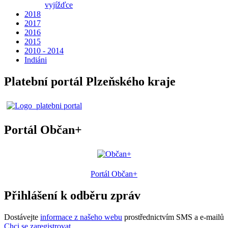
vyjížďce
2018
2017
2016
2015
2010 - 2014
Indiáni
Platební portál Plzeňského kraje
Portál Občan+
Portál Občan+
Přihlášení k odběru zpráv
Dostávejte
informace z našeho webu
prostřednictvím SMS a e-mailů
Chci se zaregistrovat