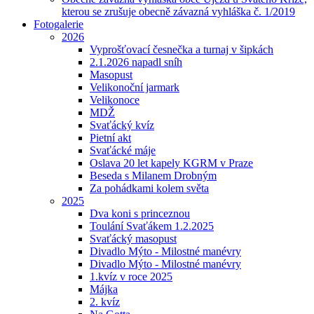
kterou se zrušuje obecně závazná vyhláška č. 1/2019
Fotogalerie
2026
Vyprošťovací česnečka a turnaj v šipkách
2.1.2026 napadl sníh
Masopust
Velikonoční jarmark
Velikonoce
MDŽ
Svaťácký kvíz
Pietní akt
Svaťácké máje
Oslava 20 let kapely KGRM v Praze
Beseda s Milanem Drobným
Za pohádkami kolem světa
2025
Dva koni s princeznou
Toulání Svaťákem 1.2.2025
Svaťácký masopust
Divadlo Mýto - Milostné manévry
Divadlo Mýto - Milostné manévry
1.kvíz v roce 2025
Májka
2. kvíz