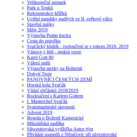
Velikonoční jarmark
Park u Tenků
Rekonstrukce křížků
Uctění památky padlých ve II. světové válce
Stavění májky
Máje 2019
Výstavba Pump tracku
Cesta do pravěku
Svaťácký klubík - rozloučení se s rokem 2018- 2019
Vánoce v létě - mokrá verze
Karel Gott 80
Válení sudů
Výstavba stezky na Bohemii
Dobytí Troje
PANOVNÍCI ČESKÝCH ZEMÍ
Horská kola Svaťák
Vítání občánků 2018⁄2019
Rozloučení s Karlem Gottem
I. Masterchef Svaťák
Svatomartinské slavnosti
Advent 2019
Beseda o Boženě Kamenické
Mikulášská nadílka
Silwestrovská vyjížďka Autor tým
Přivítání sousedů z Němčovic při silvestrovské