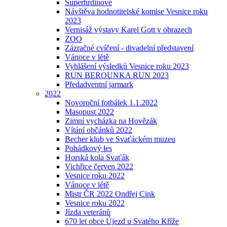
Superhrdinové
Návštěva hodnotitelské komise Vesnice roku
2023
Vernisáž výstavy Karel Gott v obrazech
ZOO
Zázračné cvíčení - divadelní představení
Vánoce v létě
Vyhlášení výsledků Vesnice roku 2023
RUN BEROUNKA RUN 2023
Předadventní jarmark
2022
Novoroční fotbálek 1.1.2022
Masopust 2022
Zimní vycházka na Hovězák
Vítání občánků 2022
Becher klub ve Svaťáckém muzeu
Pohádkový les
Horská kola Svaťák
Vichřice červen 2022
Vesnice roku 2022
Vánoce v létě
Mistr ČR 2022 Ondřej Cink
Vesnice roku 2022
Jízda veteránů
670 let obce Újezd u Svatého Kříže