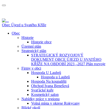
Obec Újezd u Svatého Kříže
Obec
Historie
Historie obce
Územní plán
Strategický plán
STRATEGICKÝ ROZVOJOVÝ
DOKUMENT OBCE ÚJEZD U SVATÉHO
KŘÍŽE NA OBDOBÍ 2023 –2027 Plán rozvoje
Firmy v obci
Hospoda U Laubrů
Hospoda u Laubrů
Hospoda Na koupališti
Obchod Ivana Benešová
Svaťácké kuře
Kosmetický salon
Nabídky práce v regionu
Volná místa v okrese Rokycany
Blízké okolí