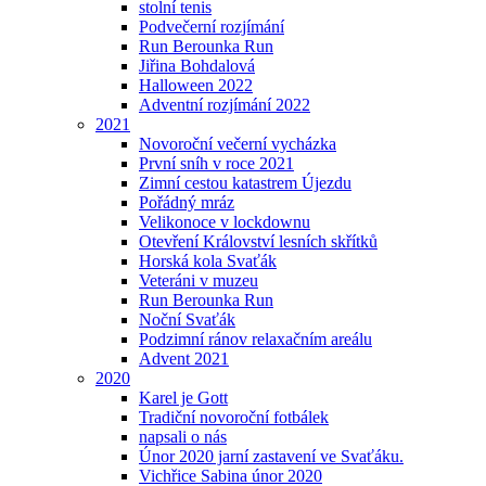
stolní tenis
Podvečerní rozjímání
Run Berounka Run
Jiřina Bohdalová
Halloween 2022
Adventní rozjímání 2022
2021
Novoroční večerní vycházka
První sníh v roce 2021
Zimní cestou katastrem Újezdu
Pořádný mráz
Velikonoce v lockdownu
Otevření Království lesních skřítků
Horská kola Svaťák
Veteráni v muzeu
Run Berounka Run
Noční Svaťák
Podzimní ránov relaxačním areálu
Advent 2021
2020
Karel je Gott
Tradiční novoroční fotbálek
napsali o nás
Únor 2020 jarní zastavení ve Svaťáku.
Vichřice Sabina únor 2020