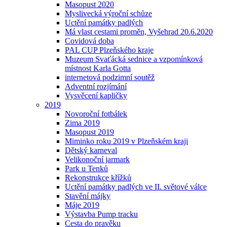
Masopust 2020
Myslivecká výroční schůze
Uctění památky padlých
Má vlast cestami proměn, Vyšehrad 20.6.2020
Covidová doba
PAL CUP Plzeňského kraje
Muzeum Svaťácká sednice a vzpomínková
místnost Karla Gotta
internetová podzimní soutěž
Adventní rozjímání
Vysvěcení kapličky
2019
Novoroční fotbálek
Zima 2019
Masopust 2019
Miminko roku 2019 v Plzeňském kraji
Dětský karneval
Velikonoční jarmark
Park u Tenků
Rekonstrukce křížků
Uctění památky padlých ve II. světové válce
Stavění májky
Máje 2019
Výstavba Pump tracku
Cesta do pravěku