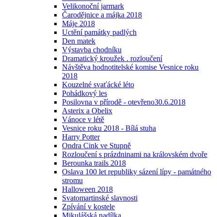
Velikonoční jarmark
Čarodějnice a májka 2018
Máje 2018
Uctění památky padlých
Den matek
Výstavba chodníku
Dramatický kroužek . rozloučení
Návštěva hodnotitelské komise Vesnice roku
2018
Kouzelné svaťácké léto
Pohádkový les
Posilovna v přírodě - otevřeno30.6.2018
Asterix a Obelix
Vánoce v létě
Vesnice roku 2018 - Bílá stuha
Harry Potter
Ondra Cink ve Stupně
Rozloučení s prázdninami na královském dvoře
Berounka trails 2018
Oslava 100 let republiky sázení lípy - památného
stromu
Halloween 2018
Svatomartinské slavnosti
Zpívání v kostele
Mikulášská nadílka