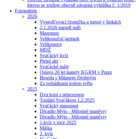
kterou se zrušuje obecně závazná vyhláška č. 1/2019
Fotogalerie
2026
Vyprošťovací česnečka a turnaj v šipkách
2.1.2026 napadl sníh
Masopust
Velikonoční jarmark
Velikonoce
MDŽ
Svaťácký kvíz
Pietní akt
Svaťácké máje
Oslava 20 let kapely KGRM v Praze
Beseda s Milanem Drobným
Za pohádkami kolem světa
2025
Dva koni s princeznou
Toulání Svaťákem 1.2.2025
Svaťácký masopust
Divadlo Mýto - Milostné manévry
Divadlo Mýto - Milostné manévry
1.kvíz v roce 2025
Májka
2. kvíz