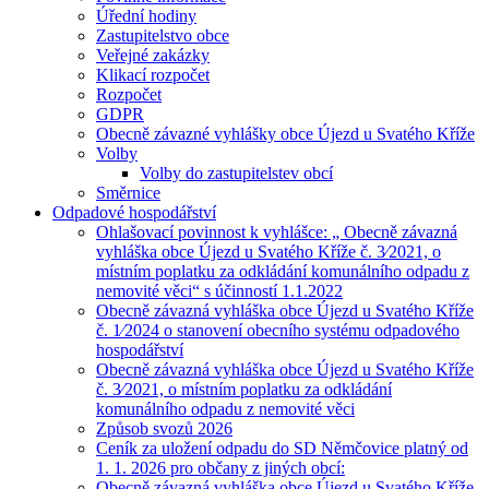
Úřední hodiny
Zastupitelstvo obce
Veřejné zakázky
Klikací rozpočet
Rozpočet
GDPR
Obecně závazné vyhlášky obce Újezd u Svatého Kříže
Volby
Volby do zastupitelstev obcí
Směrnice
Odpadové hospodářství
Ohlašovací povinnost k vyhlášce: „ Obecně závazná
vyhláška obce Újezd u Svatého Kříže č. 3⁄2021, o
místním poplatku za odkládání komunálního odpadu z
nemovité věci“ s účinností 1.1.2022
Obecně závazná vyhláška obce Újezd u Svatého Kříže
č. 1⁄2024 o stanovení obecního systému odpadového
hospodářství
Obecně závazná vyhláška obce Újezd u Svatého Kříže
č. 3⁄2021, o místním poplatku za odkládání
komunálního odpadu z nemovité věci
Způsob svozů 2026
Ceník za uložení odpadu do SD Němčovice platný od
1. 1. 2026 pro občany z jiných obcí:
Obecně závazná vyhláška obce Újezd u Svatého Kříže,