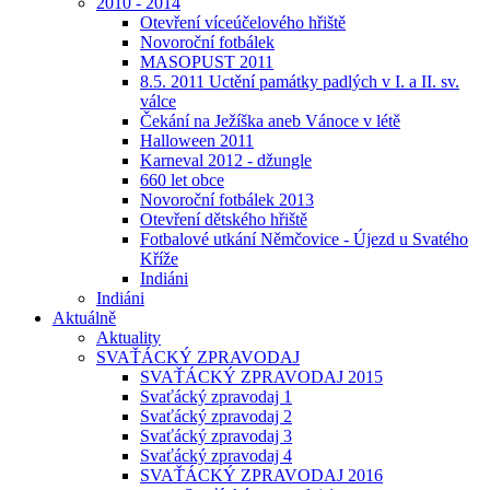
2010 - 2014
Otevření víceúčelového hřiště
Novoroční fotbálek
MASOPUST 2011
8.5. 2011 Uctění památky padlých v I. a II. sv.
válce
Čekání na Ježíška aneb Vánoce v létě
Halloween 2011
Karneval 2012 - džungle
660 let obce
Novoroční fotbálek 2013
Otevření dětského hřiště
Fotbalové utkání Němčovice - Újezd u Svatého
Kříže
Indiáni
Indiáni
Aktuálně
Aktuality
SVAŤÁCKÝ ZPRAVODAJ
SVAŤÁCKÝ ZPRAVODAJ 2015
Svaťácký zpravodaj 1
Svaťácký zpravodaj 2
Svaťácký zpravodaj 3
Svaťácký zpravodaj 4
SVAŤÁCKÝ ZPRAVODAJ 2016