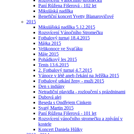
Rozsvícení Vánočního stromečku
Paní Růžena Fišerová - 102 let
Mikuláská nadílka
Benefiční koncert Yvetty Blanarovičové
2015
Mikulášská nadílka 5.12.2015
Rozsvícení Vánočního Stromečku
Fotbalový turnaj 18.4.2015
Májka 2015
Velikonoce ve Svaťáku
Máje 2015
Pohádkový les 2015
Tenis 13.6.2015
2. Fotbalový turnaj 4.7.2015
Vánoce v létě aneb čekání na Ježíška 2015
Fotbalové utkání ženy - muži 2015
Den s indiány
Netradiční plavidla - rozloučení s prázdninami
Dubová alej
Beseda s Ondřejem Cinkem
Svatý Martin 2015
Paní Růžena Fišerová - 101 let
Rozsvícení vánočního stromečku a zpívání v
kostele
Koncert Daniela Hůlky