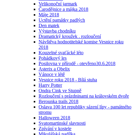
Velikonoční jarmark
Čarodějnice a májka 2018
Máje 2018
Uctění památky padlých
Den matek
Výstavba chodníku
Dramatický kroužek . rozloučení
Návštěva hodnotitelské komise Vesnice roku
2018
Kouzelné svaťácké léto
Pohádkový les
Posilovna v přírodě - otevřeno30.6.2018
Asterix a Obelix
Vánoce v létě
Vesnice roku 2018 - Bílá stuha
Harry Potter
Ondra Cink ve Stupně
Rozloučení s prázdninami na královském dvoře
Berounka trails 2018
Oslava 100 let republiky sázení lípy - památného
stromu
Halloween 2018
Svatomartinské slavnosti
Zpívání v kostele
Mikulášská nadílka