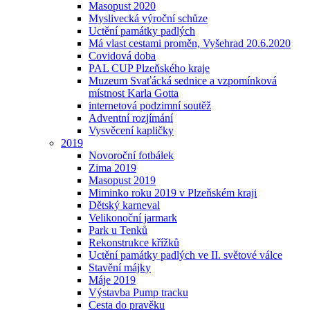
Masopust 2020
Myslivecká výroční schůze
Uctění památky padlých
Má vlast cestami proměn, Vyšehrad 20.6.2020
Covidová doba
PAL CUP Plzeňského kraje
Muzeum Svaťácká sednice a vzpomínková
místnost Karla Gotta
internetová podzimní soutěž
Adventní rozjímání
Vysvěcení kapličky
2019
Novoroční fotbálek
Zima 2019
Masopust 2019
Miminko roku 2019 v Plzeňském kraji
Dětský karneval
Velikonoční jarmark
Park u Tenků
Rekonstrukce křížků
Uctění památky padlých ve II. světové válce
Stavění májky
Máje 2019
Výstavba Pump tracku
Cesta do pravěku