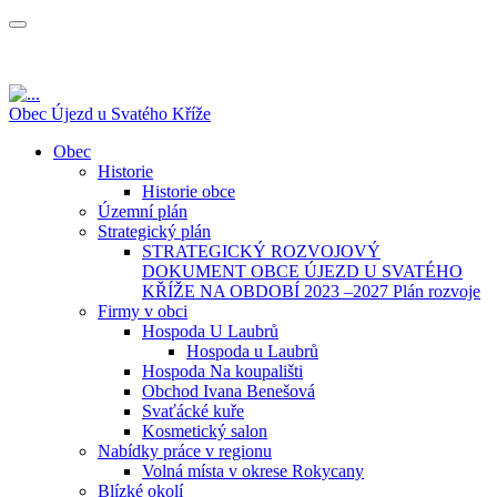
Obec Újezd u Svatého Kříže
Obec
Historie
Historie obce
Územní plán
Strategický plán
STRATEGICKÝ ROZVOJOVÝ
DOKUMENT OBCE ÚJEZD U SVATÉHO
KŘÍŽE NA OBDOBÍ 2023 –2027 Plán rozvoje
Firmy v obci
Hospoda U Laubrů
Hospoda u Laubrů
Hospoda Na koupališti
Obchod Ivana Benešová
Svaťácké kuře
Kosmetický salon
Nabídky práce v regionu
Volná místa v okrese Rokycany
Blízké okolí