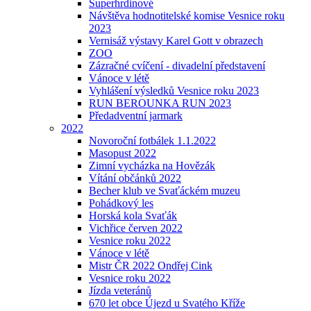
Superhrdinové
Návštěva hodnotitelské komise Vesnice roku
2023
Vernisáž výstavy Karel Gott v obrazech
ZOO
Zázračné cvíčení - divadelní představení
Vánoce v létě
Vyhlášení výsledků Vesnice roku 2023
RUN BEROUNKA RUN 2023
Předadventní jarmark
2022
Novoroční fotbálek 1.1.2022
Masopust 2022
Zimní vycházka na Hovězák
Vítání občánků 2022
Becher klub ve Svaťáckém muzeu
Pohádkový les
Horská kola Svaťák
Vichřice červen 2022
Vesnice roku 2022
Vánoce v létě
Mistr ČR 2022 Ondřej Cink
Vesnice roku 2022
Jízda veteránů
670 let obce Újezd u Svatého Kříže