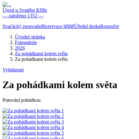
Újezd u Svatého Kříže
— založeno 1352 —
Svaťácký zpravodaj
Rezervace hřiště
Úřední deska
Rozpočet
Úvodní stránka
Fotogalerie
2026
Za pohádkami kolem světa
Za pohádkami kolem světa
Vytisknout
Za pohádkami kolem světa
Putování pohádkou