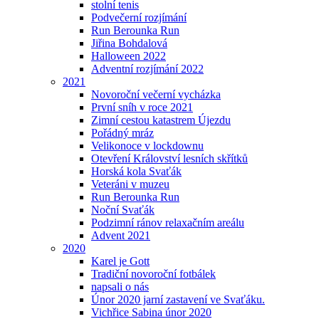
stolní tenis
Podvečerní rozjímání
Run Berounka Run
Jiřina Bohdalová
Halloween 2022
Adventní rozjímání 2022
2021
Novoroční večerní vycházka
První sníh v roce 2021
Zimní cestou katastrem Újezdu
Pořádný mráz
Velikonoce v lockdownu
Otevření Království lesních skřítků
Horská kola Svaťák
Veteráni v muzeu
Run Berounka Run
Noční Svaťák
Podzimní ránov relaxačním areálu
Advent 2021
2020
Karel je Gott
Tradiční novoroční fotbálek
napsali o nás
Únor 2020 jarní zastavení ve Svaťáku.
Vichřice Sabina únor 2020