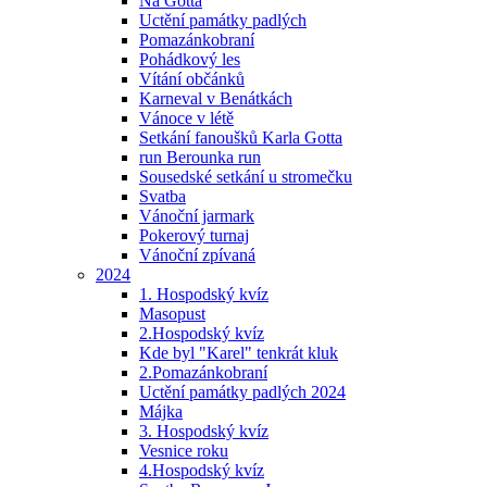
Na Gotta
Uctění památky padlých
Pomazánkobraní
Pohádkový les
Vítání občánků
Karneval v Benátkách
Vánoce v létě
Setkání fanoušků Karla Gotta
run Berounka run
Sousedské setkání u stromečku
Svatba
Vánoční jarmark
Pokerový turnaj
Vánoční zpívaná
2024
1. Hospodský kvíz
Masopust
2.Hospodský kvíz
Kde byl "Karel" tenkrát kluk
2.Pomazánkobraní
Uctění památky padlých 2024
Májka
3. Hospodský kvíz
Vesnice roku
4.Hospodský kvíz