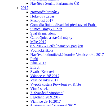
Návštěva Senátu Parlamentu ČR
2017
Novoroční fotbálek
Hokejový zápas
Masopust 2017
Comedia finita - divadelní představení Praha
Silnice Břasy - Liblín
Svaťák má talent
Čarodějnice a stavění májky
Máje 2017
8.5.2017 - Uctění památky padlých
Vodnická škola
Návštva hodnotitelské komise Vesnice roku 2017
Piráti
Itálie 2017
Egypt
Svatba Krocovi
Vánoce v létě 2017
Vesnice roku 2017
Výročí kostela Povýšení sv. Kříže
Vinná stezka
3. Svaťácké vinobraní
Legoland 28.9.2017
Vichřice 29.10.2017
Svatomartinské slavnosti 2017