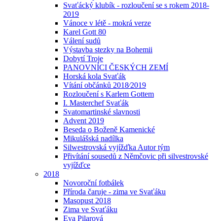
Svaťácký klubík - rozloučení se s rokem 2018-
2019
Vánoce v létě - mokrá verze
Karel Gott 80
Válení sudů
Výstavba stezky na Bohemii
Dobytí Troje
PANOVNÍCI ČESKÝCH ZEMÍ
Horská kola Svaťák
Vítání občánků 2018⁄2019
Rozloučení s Karlem Gottem
I. Masterchef Svaťák
Svatomartinské slavnosti
Advent 2019
Beseda o Boženě Kamenické
Mikulášská nadílka
Silwestrovská vyjížďka Autor tým
Přivítání sousedů z Němčovic při silvestrovské
vyjížďce
2018
Novoroční fotbálek
Příroda čaruje - zima ve Svaťáku
Masopust 2018
Zima ve Svaťáku
Eva Pilarová