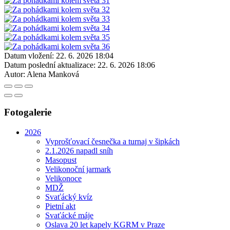
Datum vložení:
22. 6. 2026 18:04
Datum poslední aktualizace:
22. 6. 2026 18:06
Autor:
Alena Manková
Fotogalerie
2026
Vyprošťovací česnečka a turnaj v šipkách
2.1.2026 napadl sníh
Masopust
Velikonoční jarmark
Velikonoce
MDŽ
Svaťácký kvíz
Pietní akt
Svaťácké máje
Oslava 20 let kapely KGRM v Praze