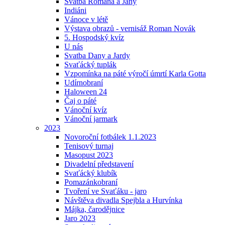
Svatba Romana a Jany
Indiáni
Vánoce v létě
Výstava obrazů - vernisáž Roman Novák
5. Hospodský kvíz
U nás
Svatba Dany a Jardy
Svaťácký tuplák
Vzpomínka na páté výročí úmrtí Karla Gotta
Udírnobraní
Haloween 24
Čaj o páté
Vánoční kvíz
Vánoční jarmark
2023
Novoroční fotbálek 1.1.2023
Tenisový turnaj
Masopust 2023
Divadelní představení
Svaťácký klubík
Pomazánkobraní
Tvoření ve Svaťáku - jaro
Návštěva divadla Spejbla a Hurvínka
Májka, čarodějnice
Jaro 2023