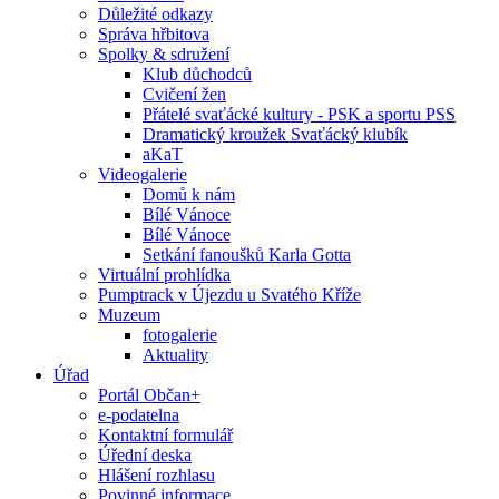
Důležité odkazy
Správa hřbitova
Spolky & sdružení
Klub důchodců
Cvičení žen
Přátelé svaťácké kultury - PSK a sportu PSS
Dramatický kroužek Svaťácký klubík
aKaT
Videogalerie
Domů k nám
Bílé Vánoce
Bílé Vánoce
Setkání fanoušků Karla Gotta
Virtuální prohlídka
Pumptrack v Újezdu u Svatého Kříže
Muzeum
fotogalerie
Aktuality
Úřad
Portál Občan+
e-podatelna
Kontaktní formulář
Úřední deska
Hlášení rozhlasu
Povinné informace