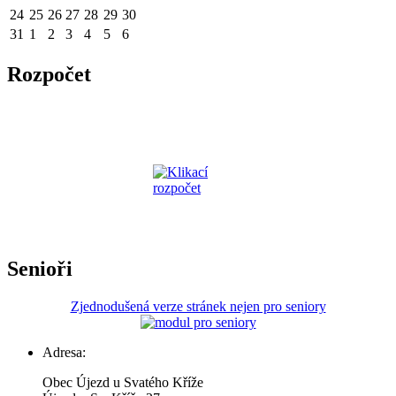
24
25
26
27
28
29
30
31
1
2
3
4
5
6
Rozpočet
Senioři
Zjednodušená verze stránek nejen pro seniory
Adresa:
Obec Újezd u Svatého Kříže