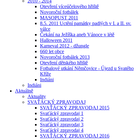
2010 - 2014
Otevření víceúčelového hřiště
Novoroční fotbálek
MASOPUST 2011
8.5. 2011 Uctění památky padlých v I. a II. sv.
válce
Čekání na Ježíška aneb Vánoce v létě
Halloween 2011
Karneval 2012 - džungle
660 let obce
Novoroční fotbálek 2013
Otevření dětského hřiště
Fotbalové utkání Němčovice - Újezd u Svatého
Kříže
Indiáni
Indiáni
Aktuálně
Aktuality
SVAŤÁCKÝ ZPRAVODAJ
SVAŤÁCKÝ ZPRAVODAJ 2015
Svaťácký zpravodaj 1
Svaťácký zpravodaj 2
Svaťácký zpravodaj 3
Svaťácký zpravodaj 4
SVAŤÁCKÝ ZPRAVODAJ 2016