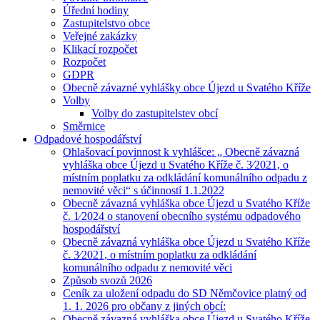
Úřední hodiny
Zastupitelstvo obce
Veřejné zakázky
Klikací rozpočet
Rozpočet
GDPR
Obecně závazné vyhlášky obce Újezd u Svatého Kříže
Volby
Volby do zastupitelstev obcí
Směrnice
Odpadové hospodářství
Ohlašovací povinnost k vyhlášce: „ Obecně závazná
vyhláška obce Újezd u Svatého Kříže č. 3⁄2021, o
místním poplatku za odkládání komunálního odpadu z
nemovité věci“ s účinností 1.1.2022
Obecně závazná vyhláška obce Újezd u Svatého Kříže
č. 1⁄2024 o stanovení obecního systému odpadového
hospodářství
Obecně závazná vyhláška obce Újezd u Svatého Kříže
č. 3⁄2021, o místním poplatku za odkládání
komunálního odpadu z nemovité věci
Způsob svozů 2026
Ceník za uložení odpadu do SD Němčovice platný od
1. 1. 2026 pro občany z jiných obcí:
Obecně závazná vyhláška obce Újezd u Svatého Kříže,