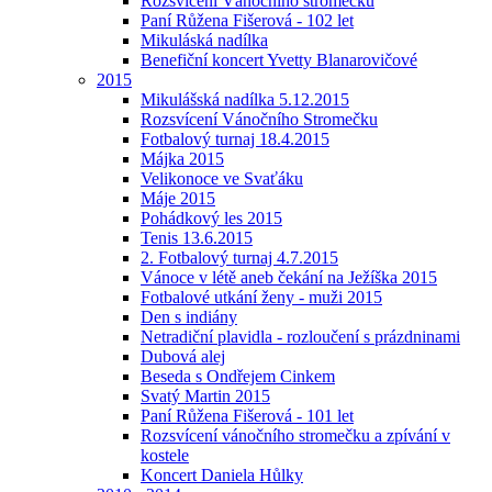
Rozsvícení Vánočního stromečku
Paní Růžena Fišerová - 102 let
Mikuláská nadílka
Benefiční koncert Yvetty Blanarovičové
2015
Mikulášská nadílka 5.12.2015
Rozsvícení Vánočního Stromečku
Fotbalový turnaj 18.4.2015
Májka 2015
Velikonoce ve Svaťáku
Máje 2015
Pohádkový les 2015
Tenis 13.6.2015
2. Fotbalový turnaj 4.7.2015
Vánoce v létě aneb čekání na Ježíška 2015
Fotbalové utkání ženy - muži 2015
Den s indiány
Netradiční plavidla - rozloučení s prázdninami
Dubová alej
Beseda s Ondřejem Cinkem
Svatý Martin 2015
Paní Růžena Fišerová - 101 let
Rozsvícení vánočního stromečku a zpívání v
kostele
Koncert Daniela Hůlky