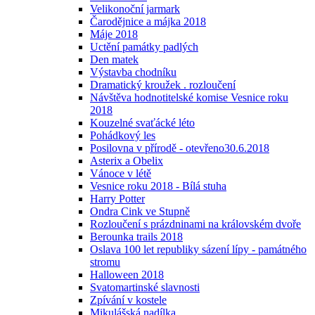
Velikonoční jarmark
Čarodějnice a májka 2018
Máje 2018
Uctění památky padlých
Den matek
Výstavba chodníku
Dramatický kroužek . rozloučení
Návštěva hodnotitelské komise Vesnice roku
2018
Kouzelné svaťácké léto
Pohádkový les
Posilovna v přírodě - otevřeno30.6.2018
Asterix a Obelix
Vánoce v létě
Vesnice roku 2018 - Bílá stuha
Harry Potter
Ondra Cink ve Stupně
Rozloučení s prázdninami na královském dvoře
Berounka trails 2018
Oslava 100 let republiky sázení lípy - památného
stromu
Halloween 2018
Svatomartinské slavnosti
Zpívání v kostele
Mikulášská nadílka