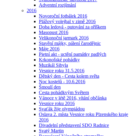
Adventní rozjímání
2016
Novoroční fotbálek 2016
Plážový volejbal v zimě 2016
Doba ledová - putování za oříškem
Masopust 2016
Velikonoční jarmark 2016
Stavění májky, pálení čarodějnic
Máje 2016
Pietní akt - uctění památky padlých
Krkonošské pohádky
Muzikál Sibyla
Vesnice roku 31.5.2016
Dětský den - Cesta kolem světa
Noc kostelů - 10.6.2016
Šmoulí den
Cesta pohádkvým Světem
Vánoce v létě 2016, vítání občánka
Vesnice roku 2016
Svaťák žije olympiádou
Oslava 2. místa Vesnice roku Plzenského kraje
2016
Divadelní představení SDO Radnice
Svatý Martin