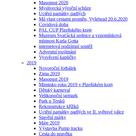
Masopust 2020
Myslivecká výroční schůze
Uctění památky padlých
Má vlast cestami proměn, Vyšehrad 20.6.2020
Covidová doba
PAL CUP Plzeňského kraje
Muzeum Svaťácká sednice a vzpomínková
místnost Karla Gotta
internetová podzimní soutěž
Adventní rozjímání
Vysvěcení kapličky
2019
Novoroční fotbálek
Zima 2019
Masopust 2019
Miminko roku 2019 v Plzeňském kraji
Dětský karneval
Velikonoční jarmark
Park u Tenků
Rekonstrukce křížků
Uctění památky padlých ve II. světové válce
Stavění májky
Máje 2019
Výstavba Pump tracku
Cesta do pravěku