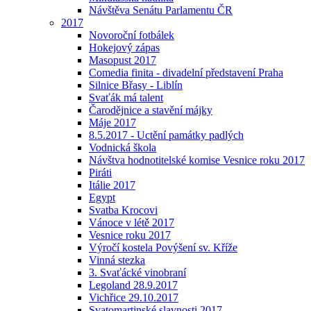
Návštěva Senátu Parlamentu ČR
2017
Novoroční fotbálek
Hokejový zápas
Masopust 2017
Comedia finita - divadelní představení Praha
Silnice Břasy - Liblín
Svaťák má talent
Čarodějnice a stavění májky
Máje 2017
8.5.2017 - Uctění památky padlých
Vodnická škola
Návštva hodnotitelské komise Vesnice roku 2017
Piráti
Itálie 2017
Egypt
Svatba Krocovi
Vánoce v létě 2017
Vesnice roku 2017
Výročí kostela Povýšení sv. Kříže
Vinná stezka
3. Svaťácké vinobraní
Legoland 28.9.2017
Vichřice 29.10.2017
Svatomartinské slavnosti 2017