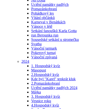
Na Gotta
Uctění památky padlých
Pomazánkobraní
Pohádkový les
Vítání občánků
Karneval v Benátkách
Vánoce v létě
Setkání fanoušků Karla Gotta
run Berounka run
Sousedské setkání u stromečku
Svatba
Vánoční jarmark
Pokerový turnaj
Vánoční zpívaná
2024
1. Hospodský kvíz
Masopust
2.Hospodský kvíz
Kde byl "Karel" tenkrát kluk
2.Pomazánkobraní
Uctění památky padlých 2024
Májka
3. Hospodský kvíz
Vesnice roku
4.Hospodský kvíz