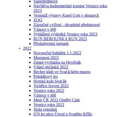
Superhrdinové
Návštěva hodnotitelské komise Vesnice roku
2023
Vernisáž výstavy Karel Gott v obrazech
ZOO
Zázračné cvíčení - divadelní představení
Vánoce v létě
Vyhlášení výsledků Vesnice roku 2023
RUN BEROUNKA RUN 2023
Předadventní jarmark
2022
Novoroční fotbálek 1.1.2022
Masopust 2022
Zimní vycházka na Hovězák
Vítání občánků 2022
Becher klub ve Svaťáckém muzeu
Pohádkový les
Horská kola Svaťák
Vichřice červen 2022
Vesnice roku 2022
Vánoce v létě
Mistr ČR 2022 Ondřej Cink
Vesnice roku 2022
Jízda veteránů
670 let obce Újezd u Svatého Kříže