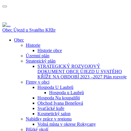
Obec Újezd u Svatého Kříže
Obec
Historie
Historie obce
Územní plán
Strategický plán
STRATEGICKÝ ROZVOJOVÝ
DOKUMENT OBCE ÚJEZD U SVATÉHO
KŘÍŽE NA OBDOBÍ 2023 –2027 Plán rozvoje
Firmy v obci
Hospoda U Laubrů
Hospoda u Laubrů
Hospoda Na koupališti
Obchod Ivana Benešová
Svaťácké kuře
Kosmetický salon
Nabídky práce v regionu
Volná místa v okrese Rokycany
Blízké okolí