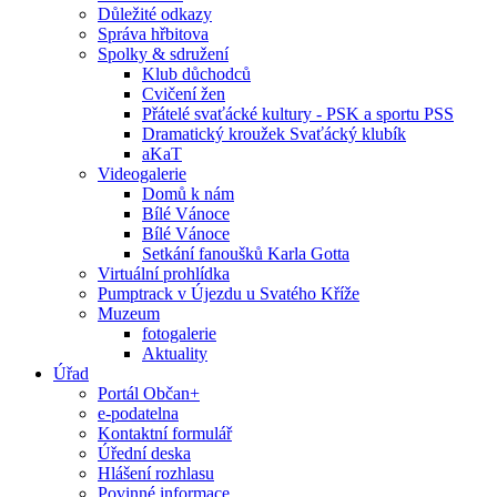
Důležité odkazy
Správa hřbitova
Spolky & sdružení
Klub důchodců
Cvičení žen
Přátelé svaťácké kultury - PSK a sportu PSS
Dramatický kroužek Svaťácký klubík
aKaT
Videogalerie
Domů k nám
Bílé Vánoce
Bílé Vánoce
Setkání fanoušků Karla Gotta
Virtuální prohlídka
Pumptrack v Újezdu u Svatého Kříže
Muzeum
fotogalerie
Aktuality
Úřad
Portál Občan+
e-podatelna
Kontaktní formulář
Úřední deska
Hlášení rozhlasu
Povinné informace