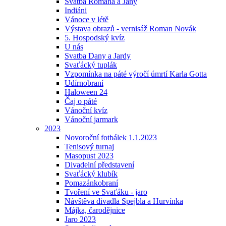
Svatba Romana a Jany
Indiáni
Vánoce v létě
Výstava obrazů - vernisáž Roman Novák
5. Hospodský kvíz
U nás
Svatba Dany a Jardy
Svaťácký tuplák
Vzpomínka na páté výročí úmrtí Karla Gotta
Udírnobraní
Haloween 24
Čaj o páté
Vánoční kvíz
Vánoční jarmark
2023
Novoroční fotbálek 1.1.2023
Tenisový turnaj
Masopust 2023
Divadelní představení
Svaťácký klubík
Pomazánkobraní
Tvoření ve Svaťáku - jaro
Návštěva divadla Spejbla a Hurvínka
Májka, čarodějnice
Jaro 2023