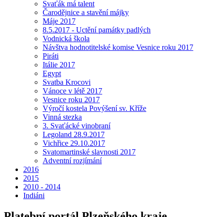
Svaťák má talent
Čarodějnice a stavění májky
Máje 2017
8.5.2017 - Uctění památky padlých
Vodnická škola
Návštva hodnotitelské komise Vesnice roku 2017
Piráti
Itálie 2017
Egypt
Svatba Krocovi
Vánoce v létě 2017
Vesnice roku 2017
Výročí kostela Povýšení sv. Kříže
Vinná stezka
3. Svaťácké vinobraní
Legoland 28.9.2017
Vichřice 29.10.2017
Svatomartinské slavnosti 2017
Adventní rozjímání
2016
2015
2010 - 2014
Indiáni
Platební portál Plzeňského kraje