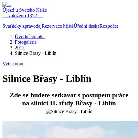
Újezd u Svatého Kříže
— založeno 1352 —
Svaťácký zpravodaj
Rezervace hřiště
Úřední deska
Rozpočet
Úvodní stránka
Fotogalerie
2017
Silnice Břasy - Liblín
Vytisknout
Silnice Břasy - Liblín
Zde se budete setkávat s postupem práce
na silnici II. třídy Břasy - Liblín