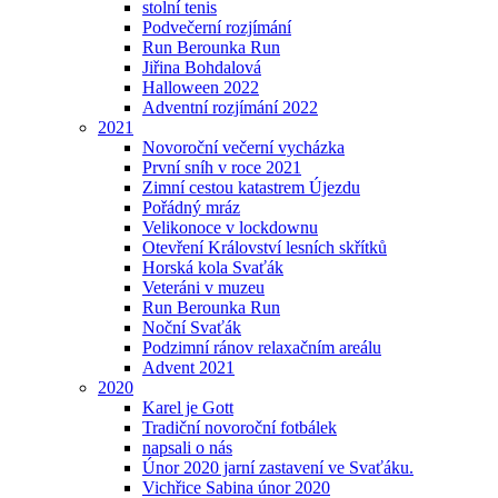
stolní tenis
Podvečerní rozjímání
Run Berounka Run
Jiřina Bohdalová
Halloween 2022
Adventní rozjímání 2022
2021
Novoroční večerní vycházka
První sníh v roce 2021
Zimní cestou katastrem Újezdu
Pořádný mráz
Velikonoce v lockdownu
Otevření Království lesních skřítků
Horská kola Svaťák
Veteráni v muzeu
Run Berounka Run
Noční Svaťák
Podzimní ránov relaxačním areálu
Advent 2021
2020
Karel je Gott
Tradiční novoroční fotbálek
napsali o nás
Únor 2020 jarní zastavení ve Svaťáku.
Vichřice Sabina únor 2020