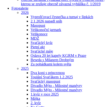
kterou se zrušuje obecně závazná vyhláška č. 1/2019
Fotogalerie
2026
Vyprošťovací česnečka a turnaj v šipkách
2.1.2026 napadl sníh
Masopust
Velikonoční jarmark
Velikonoce
MDŽ
Svaťácký kvíz
Pietní akt
Svaťácké máje
Oslava 20 let kapely KGRM v Praze
Beseda s Milanem Drobným
Za pohádkami kolem světa
2025
Dva koni s princeznou
Toulání Svaťákem 1.2.2025
Svaťácký masopust
Divadlo Mýto - Milostné manévry
Divadlo Mýto - Milostné manévry
1.kvíz v roce 2025
Májka
2. kvíz