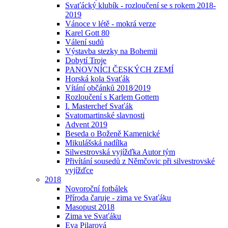
Svaťácký klubík - rozloučení se s rokem 2018-
2019
Vánoce v létě - mokrá verze
Karel Gott 80
Válení sudů
Výstavba stezky na Bohemii
Dobytí Troje
PANOVNÍCI ČESKÝCH ZEMÍ
Horská kola Svaťák
Vítání občánků 2018⁄2019
Rozloučení s Karlem Gottem
I. Masterchef Svaťák
Svatomartinské slavnosti
Advent 2019
Beseda o Boženě Kamenické
Mikulášská nadílka
Silwestrovská vyjížďka Autor tým
Přivítání sousedů z Němčovic při silvestrovské
vyjížďce
2018
Novoroční fotbálek
Příroda čaruje - zima ve Svaťáku
Masopust 2018
Zima ve Svaťáku
Eva Pilarová