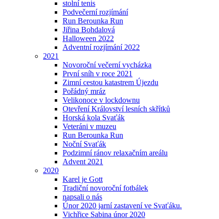
stolní tenis
Podvečerní rozjímání
Run Berounka Run
Jiřina Bohdalová
Halloween 2022
Adventní rozjímání 2022
2021
Novoroční večerní vycházka
První sníh v roce 2021
Zimní cestou katastrem Újezdu
Pořádný mráz
Velikonoce v lockdownu
Otevření Království lesních skřítků
Horská kola Svaťák
Veteráni v muzeu
Run Berounka Run
Noční Svaťák
Podzimní ránov relaxačním areálu
Advent 2021
2020
Karel je Gott
Tradiční novoroční fotbálek
napsali o nás
Únor 2020 jarní zastavení ve Svaťáku.
Vichřice Sabina únor 2020