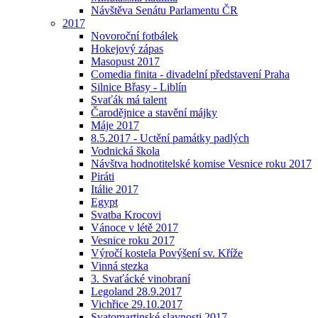
Návštěva Senátu Parlamentu ČR
2017
Novoroční fotbálek
Hokejový zápas
Masopust 2017
Comedia finita - divadelní představení Praha
Silnice Břasy - Liblín
Svaťák má talent
Čarodějnice a stavění májky
Máje 2017
8.5.2017 - Uctění památky padlých
Vodnická škola
Návštva hodnotitelské komise Vesnice roku 2017
Piráti
Itálie 2017
Egypt
Svatba Krocovi
Vánoce v létě 2017
Vesnice roku 2017
Výročí kostela Povýšení sv. Kříže
Vinná stezka
3. Svaťácké vinobraní
Legoland 28.9.2017
Vichřice 29.10.2017
Svatomartinské slavnosti 2017