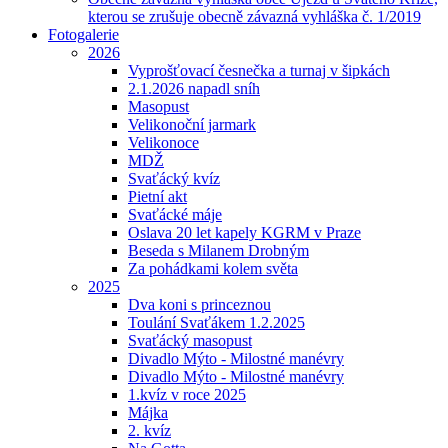
kterou se zrušuje obecně závazná vyhláška č. 1/2019
Fotogalerie
2026
Vyprošťovací česnečka a turnaj v šipkách
2.1.2026 napadl sníh
Masopust
Velikonoční jarmark
Velikonoce
MDŽ
Svaťácký kvíz
Pietní akt
Svaťácké máje
Oslava 20 let kapely KGRM v Praze
Beseda s Milanem Drobným
Za pohádkami kolem světa
2025
Dva koni s princeznou
Toulání Svaťákem 1.2.2025
Svaťácký masopust
Divadlo Mýto - Milostné manévry
Divadlo Mýto - Milostné manévry
1.kvíz v roce 2025
Májka
2. kvíz