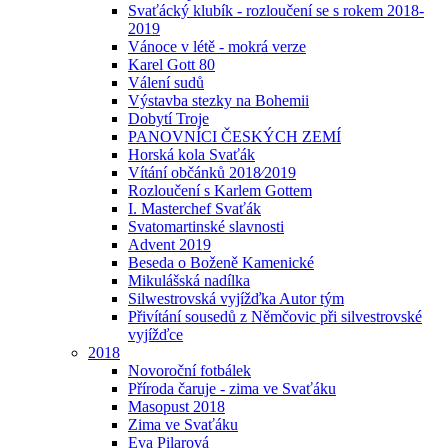
Svaťácký klubík - rozloučení se s rokem 2018-
2019
Vánoce v létě - mokrá verze
Karel Gott 80
Válení sudů
Výstavba stezky na Bohemii
Dobytí Troje
PANOVNÍCI ČESKÝCH ZEMÍ
Horská kola Svaťák
Vítání občánků 2018⁄2019
Rozloučení s Karlem Gottem
I. Masterchef Svaťák
Svatomartinské slavnosti
Advent 2019
Beseda o Boženě Kamenické
Mikulášská nadílka
Silwestrovská vyjížďka Autor tým
Přivítání sousedů z Němčovic při silvestrovské
vyjížďce
2018
Novoroční fotbálek
Příroda čaruje - zima ve Svaťáku
Masopust 2018
Zima ve Svaťáku
Eva Pilarová