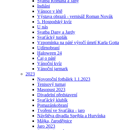
Svatba Romana a Jany
Indiáni
Vánoce v létě
Výstava obrazů - vernisáž Roman Novák
5. Hospodský kvíz
U nás
Svatba Dany a Jardy
Svaťácký tuplák
Vzpomínka na páté výročí úmrtí Karla Gotta
Udírnobraní
Haloween 24
Čaj o páté
Vánoční kvíz
Vánoční jarmark
2023
Novoroční fotbálek 1.1.2023
Tenisový turnaj
Masopust 2023
Divadelní představení
Svaťácký klubík
Pomazánkobraní
Tvoření ve Svaťáku - jaro
Návštěva divadla Spejbla a Hurvínka
Májka, čarodějnice
Jaro 2023