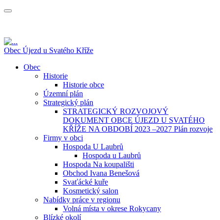
Obec Újezd u Svatého Kříže
Obec
Historie
Historie obce
Územní plán
Strategický plán
STRATEGICKÝ ROZVOJOVÝ
DOKUMENT OBCE ÚJEZD U SVATÉHO
KŘÍŽE NA OBDOBÍ 2023 –2027 Plán rozvoje
Firmy v obci
Hospoda U Laubrů
Hospoda u Laubrů
Hospoda Na koupališti
Obchod Ivana Benešová
Svaťácké kuře
Kosmetický salon
Nabídky práce v regionu
Volná místa v okrese Rokycany
Blízké okolí