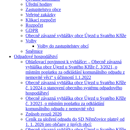
Úřední hodiny
Zastupitelstvo obce
Veřejné zakázky
Klikací rozpočet
Rozpočet
GDPR
Obecně závazné vyhlášky obce Újezd u Svatého Kříže
Volby
Volby do zastupitelstev obcí
Směrnice
Odpadové hospodářství
Ohlašovací povinnost k vyhlášce: „ Obecně závazná
vyhláška obce Újezd u Svatého Kříže č. 3⁄2021, o
místním poplatku za odkládání komunálního odpadu z
nemovité věci“ s účinností 1.1.2022
Obecně závazná vyhláška obce Újezd u Svatého Kříže
č. 1⁄2024 o stanovení obecního systému odpadového
hospodářství
Obecně závazná vyhláška obce Újezd u Svatého Kříže
č. 3⁄2021, o místním poplatku za odkládání
komunálního odpadu z nemovité věci
Způsob svozů 2026
Ceník za uložení odpadu do SD Němčovice platný od
1. 1. 2026 pro občany z jiných obcí:
Obecně závazná vyhláška obce Újezd u Svatého Kříže,