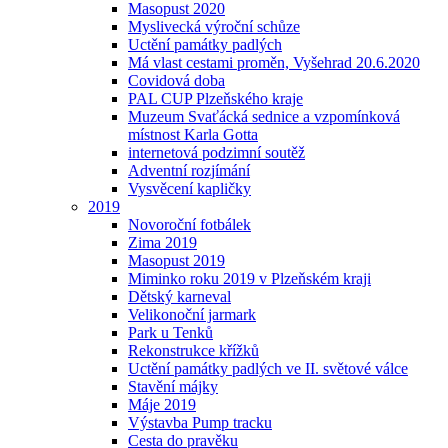
Masopust 2020
Myslivecká výroční schůze
Uctění památky padlých
Má vlast cestami proměn, Vyšehrad 20.6.2020
Covidová doba
PAL CUP Plzeňského kraje
Muzeum Svaťácká sednice a vzpomínková
místnost Karla Gotta
internetová podzimní soutěž
Adventní rozjímání
Vysvěcení kapličky
2019
Novoroční fotbálek
Zima 2019
Masopust 2019
Miminko roku 2019 v Plzeňském kraji
Dětský karneval
Velikonoční jarmark
Park u Tenků
Rekonstrukce křížků
Uctění památky padlých ve II. světové válce
Stavění májky
Máje 2019
Výstavba Pump tracku
Cesta do pravěku