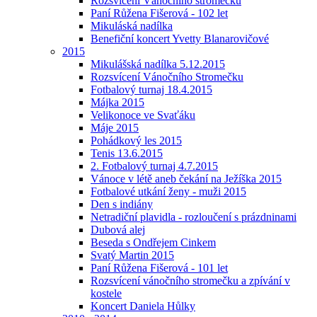
Rozsvícení Vánočního stromečku
Paní Růžena Fišerová - 102 let
Mikuláská nadílka
Benefiční koncert Yvetty Blanarovičové
2015
Mikulášská nadílka 5.12.2015
Rozsvícení Vánočního Stromečku
Fotbalový turnaj 18.4.2015
Májka 2015
Velikonoce ve Svaťáku
Máje 2015
Pohádkový les 2015
Tenis 13.6.2015
2. Fotbalový turnaj 4.7.2015
Vánoce v létě aneb čekání na Ježíška 2015
Fotbalové utkání ženy - muži 2015
Den s indiány
Netradiční plavidla - rozloučení s prázdninami
Dubová alej
Beseda s Ondřejem Cinkem
Svatý Martin 2015
Paní Růžena Fišerová - 101 let
Rozsvícení vánočního stromečku a zpívání v
kostele
Koncert Daniela Hůlky