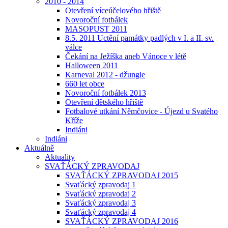
2010 - 2014
Otevření víceúčelového hřiště
Novoroční fotbálek
MASOPUST 2011
8.5. 2011 Uctění památky padlých v I. a II. sv.
válce
Čekání na Ježíška aneb Vánoce v létě
Halloween 2011
Karneval 2012 - džungle
660 let obce
Novoroční fotbálek 2013
Otevření dětského hřiště
Fotbalové utkání Němčovice - Újezd u Svatého
Kříže
Indiáni
Indiáni
Aktuálně
Aktuality
SVAŤÁCKÝ ZPRAVODAJ
SVAŤÁCKÝ ZPRAVODAJ 2015
Svaťácký zpravodaj 1
Svaťácký zpravodaj 2
Svaťácký zpravodaj 3
Svaťácký zpravodaj 4
SVAŤÁCKÝ ZPRAVODAJ 2016