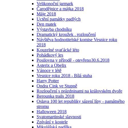
Velikonoční jarmark
Čarodějnice a májka 2018
Máje 2018
Uctění památky padlých
Den matek
Výstavba chodníku
Dramatický kroužek . rozloučení
Návštěva hodnotitelské komise Vesnice roku
2018
Kouzelné svaťácké léto
Pohádkový les
Posilovna v přírodě - otevřeno30.6.2018
Asterix a Obelix
Vánoce v létě
Vesnice roku 2018 - Bílá stuha
Harry Potter
Ondra Cink ve Stupně
Rozloučení s prázdninami na královském dvoře
Berounka trails 2018
Oslava 100 let republiky sázení lípy - památného
stromu
Halloween 2018
Svatomartinské slavnosti
Zpívání v kostele
Mikulášská nadílka