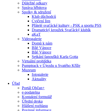
Důležité odkazy
Správa hřbitova
Spolky & sdružení
Klub důchodců
Cvičení žen
Přátelé svaťácké kultury - PSK a sportu PSS
Dramatický kroužek Svaťácký klubík
aKaT
Videogalerie
Domů k nám
Bílé Vánoce
Bílé Vánoce
Setkání fanoušků Karla Gotta
Virtuální prohlídka
Pumptrack v Újezdu u Svatého Kříže
Muzeum
fotogalerie
Aktuality
Úřad
Portál Občan+
e-podatelna
Kontaktní formulář
Úřední deska
Hlášení rozhlasu
Povinné informace