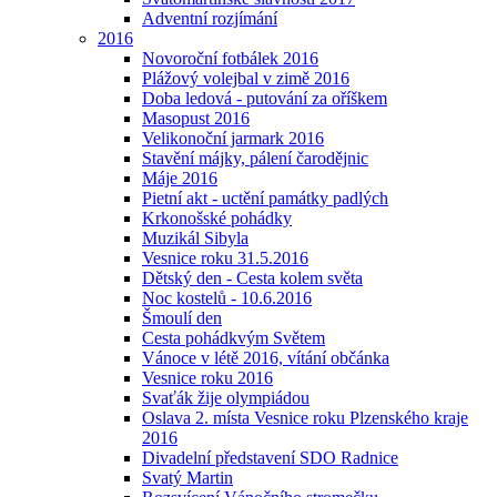
Adventní rozjímání
2016
Novoroční fotbálek 2016
Plážový volejbal v zimě 2016
Doba ledová - putování za oříškem
Masopust 2016
Velikonoční jarmark 2016
Stavění májky, pálení čarodějnic
Máje 2016
Pietní akt - uctění památky padlých
Krkonošské pohádky
Muzikál Sibyla
Vesnice roku 31.5.2016
Dětský den - Cesta kolem světa
Noc kostelů - 10.6.2016
Šmoulí den
Cesta pohádkvým Světem
Vánoce v létě 2016, vítání občánka
Vesnice roku 2016
Svaťák žije olympiádou
Oslava 2. místa Vesnice roku Plzenského kraje
2016
Divadelní představení SDO Radnice
Svatý Martin