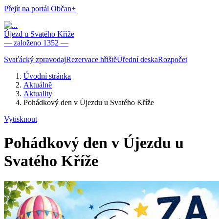
Přejít na portál Občan+
Újezd u Svatého Kříže
— založeno 1352 —
Svaťácký zpravodaj
Rezervace hřiště
Úřední deska
Rozpočet
Úvodní stránka
Aktuálně
Aktuality
Pohádkový den v Újezdu u Svatého Kříže
Vytisknout
Pohádkový den v Újezdu u
Svatého Kříže