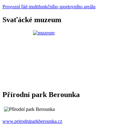
Provozní řád multifunkčního sportovního areálu
Svaťácké muzeum
Přírodní park Berounka
www.prirodniparkberounka.cz