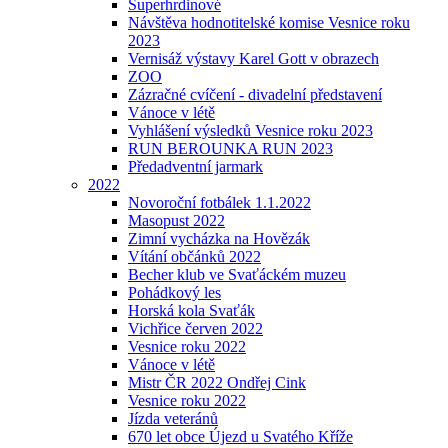
Superhrdinové
Návštěva hodnotitelské komise Vesnice roku
2023
Vernisáž výstavy Karel Gott v obrazech
ZOO
Zázračné cvíčení - divadelní představení
Vánoce v létě
Vyhlášení výsledků Vesnice roku 2023
RUN BEROUNKA RUN 2023
Předadventní jarmark
2022
Novoroční fotbálek 1.1.2022
Masopust 2022
Zimní vycházka na Hovězák
Vítání občánků 2022
Becher klub ve Svaťáckém muzeu
Pohádkový les
Horská kola Svaťák
Vichřice červen 2022
Vesnice roku 2022
Vánoce v létě
Mistr ČR 2022 Ondřej Cink
Vesnice roku 2022
Jízda veteránů
670 let obce Újezd u Svatého Kříže