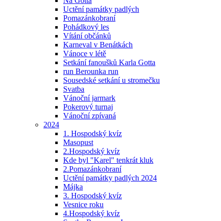
Na Gotta
Uctění památky padlých
Pomazánkobraní
Pohádkový les
Vítání občánků
Karneval v Benátkách
Vánoce v létě
Setkání fanoušků Karla Gotta
run Berounka run
Sousedské setkání u stromečku
Svatba
Vánoční jarmark
Pokerový turnaj
Vánoční zpívaná
2024
1. Hospodský kvíz
Masopust
2.Hospodský kvíz
Kde byl "Karel" tenkrát kluk
2.Pomazánkobraní
Uctění památky padlých 2024
Májka
3. Hospodský kvíz
Vesnice roku
4.Hospodský kvíz