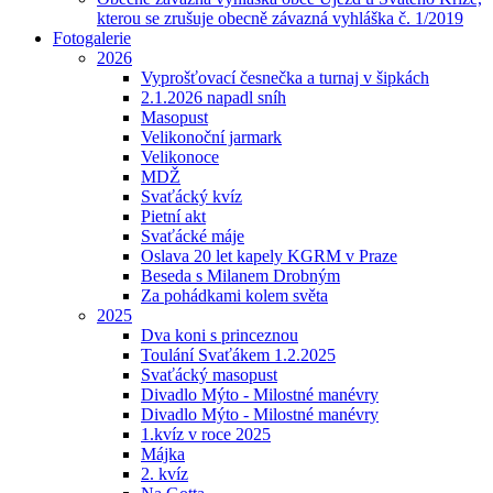
kterou se zrušuje obecně závazná vyhláška č. 1/2019
Fotogalerie
2026
Vyprošťovací česnečka a turnaj v šipkách
2.1.2026 napadl sníh
Masopust
Velikonoční jarmark
Velikonoce
MDŽ
Svaťácký kvíz
Pietní akt
Svaťácké máje
Oslava 20 let kapely KGRM v Praze
Beseda s Milanem Drobným
Za pohádkami kolem světa
2025
Dva koni s princeznou
Toulání Svaťákem 1.2.2025
Svaťácký masopust
Divadlo Mýto - Milostné manévry
Divadlo Mýto - Milostné manévry
1.kvíz v roce 2025
Májka
2. kvíz