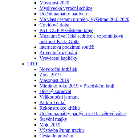
Masopust 2020
Myslivecká výroční schůze
Uctění památky padlých
Má vlast cestami proměn, Vyšehrad 20.6.2020
Covidová doba
PAL CUP Plzeňského kraje
Muzeum Svaťácká sednice a vzpomínková
místnost Karla Gotta
internetová podzimní soutěž
Adventní rozjímání
Vysvěcení kapličky
2019
Novoroční fotbálek
Zima 2019
Masopust 2019
Miminko roku 2019 v Plzeňském kraji
Dětský karneval
Velikonoční jarmark
Park u Tenků
Rekonstrukce křížků
Uctění památky padlých ve II. světové válce
Stavění májky
Máje 2019
Výstavba Pump tracku
Cesta do pravěku