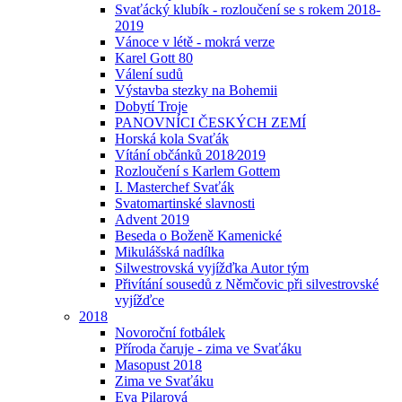
Svaťácký klubík - rozloučení se s rokem 2018-
2019
Vánoce v létě - mokrá verze
Karel Gott 80
Válení sudů
Výstavba stezky na Bohemii
Dobytí Troje
PANOVNÍCI ČESKÝCH ZEMÍ
Horská kola Svaťák
Vítání občánků 2018⁄2019
Rozloučení s Karlem Gottem
I. Masterchef Svaťák
Svatomartinské slavnosti
Advent 2019
Beseda o Boženě Kamenické
Mikulášská nadílka
Silwestrovská vyjížďka Autor tým
Přivítání sousedů z Němčovic při silvestrovské
vyjížďce
2018
Novoroční fotbálek
Příroda čaruje - zima ve Svaťáku
Masopust 2018
Zima ve Svaťáku
Eva Pilarová