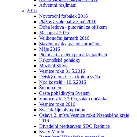
Adventní rozjímání
2016
Novoroční fotbálek 2016
Plážový volejbal v zimě 2016
Doba ledová - putování za oříškem
Masopust 2016
Velikonoční jarmark 2016
Stavění májky, pálení čarodějnic
Máje 2016
Pietní akt - uctění památky padlých
Krkonošské pohádky
Muzikál Sibyla
Vesnice roku 31.5.2016
Dětský den - Cesta kolem světa
Noc kostelů - 10.6.2016
Šmoulí den
Cesta pohádkvým Světem
Vánoce v létě 2016, vítání občánka
Vesnice roku 2016
Svaťák žije olympiádou
Oslava 2. místa Vesnice roku Plzenského kraje
2016
Divadelní představení SDO Radnice
Svatý Martin