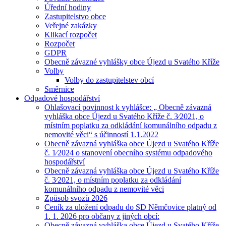
Úřední hodiny
Zastupitelstvo obce
Veřejné zakázky
Klikací rozpočet
Rozpočet
GDPR
Obecně závazné vyhlášky obce Újezd u Svatého Kříže
Volby
Volby do zastupitelstev obcí
Směrnice
Odpadové hospodářství
Ohlašovací povinnost k vyhlášce: „ Obecně závazná
vyhláška obce Újezd u Svatého Kříže č. 3⁄2021, o
místním poplatku za odkládání komunálního odpadu z
nemovité věci“ s účinností 1.1.2022
Obecně závazná vyhláška obce Újezd u Svatého Kříže
č. 1⁄2024 o stanovení obecního systému odpadového
hospodářství
Obecně závazná vyhláška obce Újezd u Svatého Kříže
č. 3⁄2021, o místním poplatku za odkládání
komunálního odpadu z nemovité věci
Způsob svozů 2026
Ceník za uložení odpadu do SD Němčovice platný od
1. 1. 2026 pro občany z jiných obcí:
Obecně závazná vyhláška obce Újezd u Svatého Kříže,