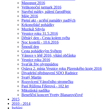
Masopust 2016
Velikonoční jarmark 2016
Stavění májky, pálení čarodějnic
Máje 2016
Pietní akt - uctění památky padlých
Krkonošské pohádky
Muzikál Sibyla
Vesnice roku 31.5.2016
Dětský den - Cesta kolem světa
Noc kostelů - 10.6.2016
Šmoulí den
Cesta pohádkvým Světem
Vánoce v létě 2016, vítání občánka
Vesnice roku 2016
Svaťák žije olympiádou
Oslava 2. místa Vesnice roku Plzenského kraje 2016
Divadelní představení SDO Radnice
Svatý Martin
Rozsvícení Vánočního stromečku
Paní Růžena Fišerová - 102 let
Mikuláská nadílka
Benefiční koncert Yvetty Blanarovičové
2015
2010 - 2014
Indiáni