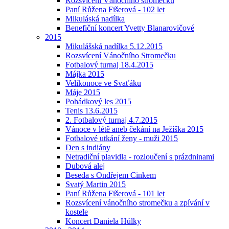
Rozsvícení Vánočního stromečku
Paní Růžena Fišerová - 102 let
Mikuláská nadílka
Benefiční koncert Yvetty Blanarovičové
2015
Mikulášská nadílka 5.12.2015
Rozsvícení Vánočního Stromečku
Fotbalový turnaj 18.4.2015
Májka 2015
Velikonoce ve Svaťáku
Máje 2015
Pohádkový les 2015
Tenis 13.6.2015
2. Fotbalový turnaj 4.7.2015
Vánoce v létě aneb čekání na Ježíška 2015
Fotbalové utkání ženy - muži 2015
Den s indiány
Netradiční plavidla - rozloučení s prázdninami
Dubová alej
Beseda s Ondřejem Cinkem
Svatý Martin 2015
Paní Růžena Fišerová - 101 let
Rozsvícení vánočního stromečku a zpívání v
kostele
Koncert Daniela Hůlky