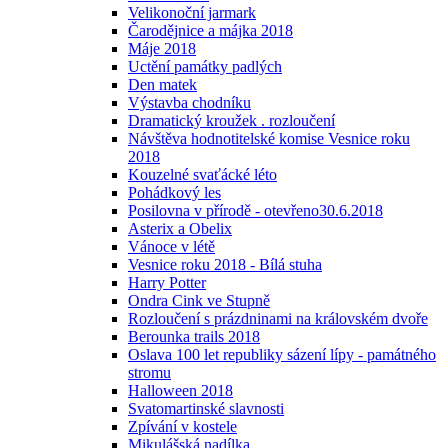
Velikonoční jarmark
Čarodějnice a májka 2018
Máje 2018
Uctění památky padlých
Den matek
Výstavba chodníku
Dramatický kroužek . rozloučení
Návštěva hodnotitelské komise Vesnice roku
2018
Kouzelné svaťácké léto
Pohádkový les
Posilovna v přírodě - otevřeno30.6.2018
Asterix a Obelix
Vánoce v létě
Vesnice roku 2018 - Bílá stuha
Harry Potter
Ondra Cink ve Stupně
Rozloučení s prázdninami na královském dvoře
Berounka trails 2018
Oslava 100 let republiky sázení lípy - památného
stromu
Halloween 2018
Svatomartinské slavnosti
Zpívání v kostele
Mikulášská nadílka