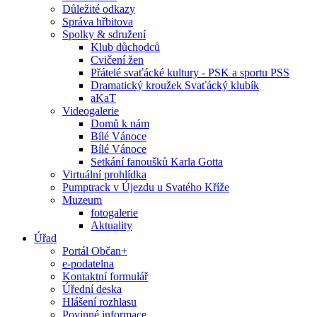
Důležité odkazy
Správa hřbitova
Spolky & sdružení
Klub důchodců
Cvičení žen
Přátelé svaťácké kultury - PSK a sportu PSS
Dramatický kroužek Svaťácký klubík
aKaT
Videogalerie
Domů k nám
Bílé Vánoce
Bílé Vánoce
Setkání fanoušků Karla Gotta
Virtuální prohlídka
Pumptrack v Újezdu u Svatého Kříže
Muzeum
fotogalerie
Aktuality
Úřad
Portál Občan+
e-podatelna
Kontaktní formulář
Úřední deska
Hlášení rozhlasu
Povinné informace