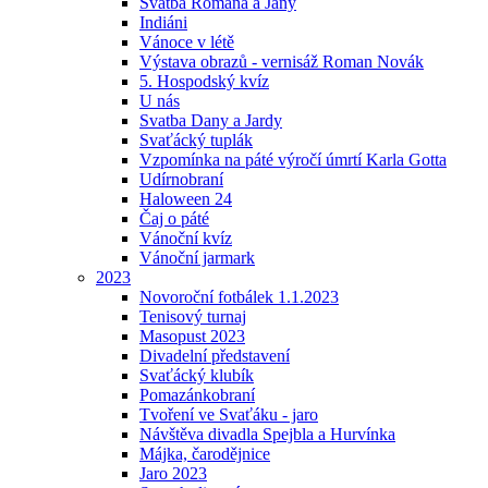
Svatba Romana a Jany
Indiáni
Vánoce v létě
Výstava obrazů - vernisáž Roman Novák
5. Hospodský kvíz
U nás
Svatba Dany a Jardy
Svaťácký tuplák
Vzpomínka na páté výročí úmrtí Karla Gotta
Udírnobraní
Haloween 24
Čaj o páté
Vánoční kvíz
Vánoční jarmark
2023
Novoroční fotbálek 1.1.2023
Tenisový turnaj
Masopust 2023
Divadelní představení
Svaťácký klubík
Pomazánkobraní
Tvoření ve Svaťáku - jaro
Návštěva divadla Spejbla a Hurvínka
Májka, čarodějnice
Jaro 2023