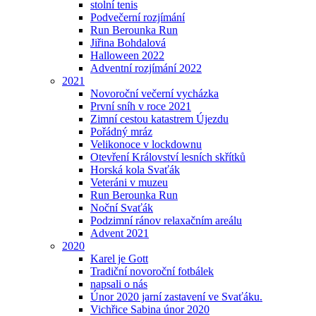
stolní tenis
Podvečerní rozjímání
Run Berounka Run
Jiřina Bohdalová
Halloween 2022
Adventní rozjímání 2022
2021
Novoroční večerní vycházka
První sníh v roce 2021
Zimní cestou katastrem Újezdu
Pořádný mráz
Velikonoce v lockdownu
Otevření Království lesních skřítků
Horská kola Svaťák
Veteráni v muzeu
Run Berounka Run
Noční Svaťák
Podzimní ránov relaxačním areálu
Advent 2021
2020
Karel je Gott
Tradiční novoroční fotbálek
napsali o nás
Únor 2020 jarní zastavení ve Svaťáku.
Vichřice Sabina únor 2020