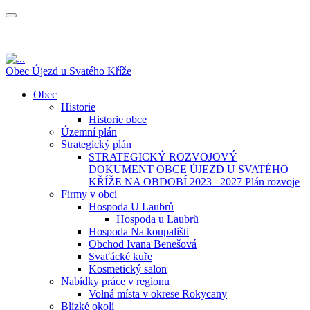
Obec Újezd u Svatého Kříže
Obec
Historie
Historie obce
Územní plán
Strategický plán
STRATEGICKÝ ROZVOJOVÝ
DOKUMENT OBCE ÚJEZD U SVATÉHO
KŘÍŽE NA OBDOBÍ 2023 –2027 Plán rozvoje
Firmy v obci
Hospoda U Laubrů
Hospoda u Laubrů
Hospoda Na koupališti
Obchod Ivana Benešová
Svaťácké kuře
Kosmetický salon
Nabídky práce v regionu
Volná místa v okrese Rokycany
Blízké okolí