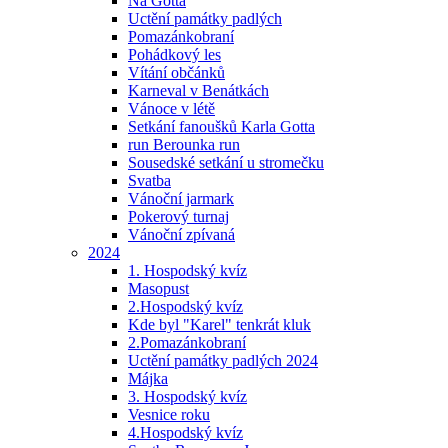
Na Gotta
Uctění památky padlých
Pomazánkobraní
Pohádkový les
Vítání občánků
Karneval v Benátkách
Vánoce v létě
Setkání fanoušků Karla Gotta
run Berounka run
Sousedské setkání u stromečku
Svatba
Vánoční jarmark
Pokerový turnaj
Vánoční zpívaná
2024
1. Hospodský kvíz
Masopust
2.Hospodský kvíz
Kde byl "Karel" tenkrát kluk
2.Pomazánkobraní
Uctění památky padlých 2024
Májka
3. Hospodský kvíz
Vesnice roku
4.Hospodský kvíz