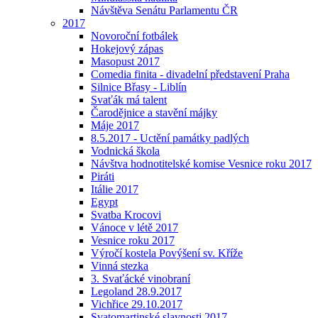
Návštěva Senátu Parlamentu ČR
2017
Novoroční fotbálek
Hokejový zápas
Masopust 2017
Comedia finita - divadelní představení Praha
Silnice Břasy - Liblín
Svaťák má talent
Čarodějnice a stavění májky
Máje 2017
8.5.2017 - Uctění památky padlých
Vodnická škola
Návštva hodnotitelské komise Vesnice roku 2017
Piráti
Itálie 2017
Egypt
Svatba Krocovi
Vánoce v létě 2017
Vesnice roku 2017
Výročí kostela Povýšení sv. Kříže
Vinná stezka
3. Svaťácké vinobraní
Legoland 28.9.2017
Vichřice 29.10.2017
Svatomartinské slavnosti 2017