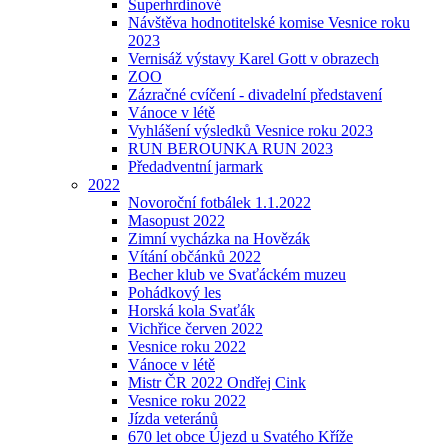
Superhrdinové
Návštěva hodnotitelské komise Vesnice roku
2023
Vernisáž výstavy Karel Gott v obrazech
ZOO
Zázračné cvíčení - divadelní představení
Vánoce v létě
Vyhlášení výsledků Vesnice roku 2023
RUN BEROUNKA RUN 2023
Předadventní jarmark
2022
Novoroční fotbálek 1.1.2022
Masopust 2022
Zimní vycházka na Hovězák
Vítání občánků 2022
Becher klub ve Svaťáckém muzeu
Pohádkový les
Horská kola Svaťák
Vichřice červen 2022
Vesnice roku 2022
Vánoce v létě
Mistr ČR 2022 Ondřej Cink
Vesnice roku 2022
Jízda veteránů
670 let obce Újezd u Svatého Kříže