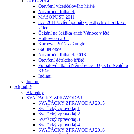
2010 - 2014
Otevření víceúčelového hřiště
Novoroční fotbálek
MASOPUST 2011
8.5. 2011 Uctění památky padlých v I. a II. sv.
válce
Čekání na Ježíška aneb Vánoce v létě
Halloween 2011
Karneval 2012 - džungle
660 let obce
Novoroční fotbálek 2013
Otevření dětského hřiště
Fotbalové utkání Němčovice - Újezd u Svatého
Kříže
Indiáni
Indiáni
Aktuálně
Aktuality
SVAŤÁCKÝ ZPRAVODAJ
SVAŤÁCKÝ ZPRAVODAJ 2015
Svaťácký zpravodaj 1
Svaťácký zpravodaj 2
Svaťácký zpravodaj 3
Svaťácký zpravodaj 4
SVAŤÁCKÝ ZPRAVODAJ 2016