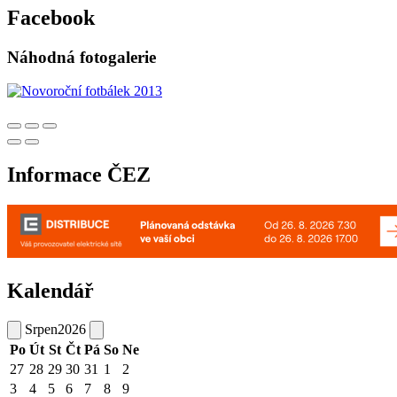
Facebook
Náhodná fotogalerie
Informace ČEZ
Kalendář
Srpen
2026
Po
Út
St
Čt
Pá
So
Ne
27
28
29
30
31
1
2
3
4
5
6
7
8
9