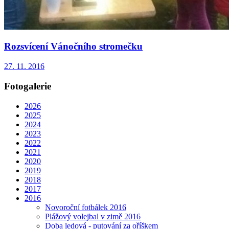
Rozsvícení Vánočního stromečku
27. 11. 2016
Fotogalerie
2026
2025
2024
2023
2022
2021
2020
2019
2018
2017
2016
Novoroční fotbálek 2016
Plážový volejbal v zimě 2016
Doba ledová - putování za oříškem