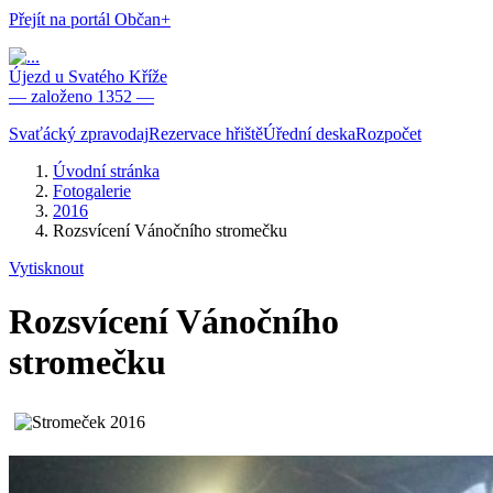
Přejít na portál Občan+
Újezd u Svatého Kříže
— založeno 1352 —
Svaťácký zpravodaj
Rezervace hřiště
Úřední deska
Rozpočet
Úvodní stránka
Fotogalerie
2016
Rozsvícení Vánočního stromečku
Vytisknout
Rozsvícení Vánočního
stromečku