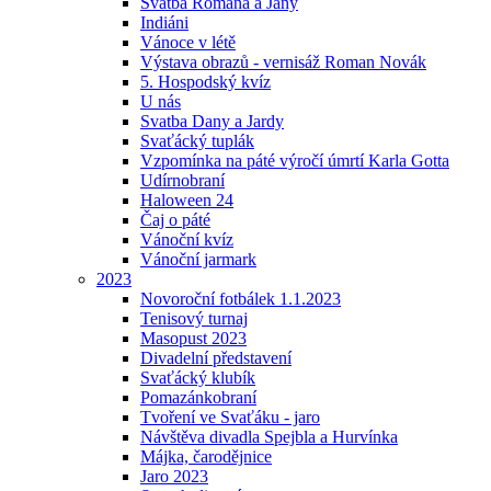
Svatba Romana a Jany
Indiáni
Vánoce v létě
Výstava obrazů - vernisáž Roman Novák
5. Hospodský kvíz
U nás
Svatba Dany a Jardy
Svaťácký tuplák
Vzpomínka na páté výročí úmrtí Karla Gotta
Udírnobraní
Haloween 24
Čaj o páté
Vánoční kvíz
Vánoční jarmark
2023
Novoroční fotbálek 1.1.2023
Tenisový turnaj
Masopust 2023
Divadelní představení
Svaťácký klubík
Pomazánkobraní
Tvoření ve Svaťáku - jaro
Návštěva divadla Spejbla a Hurvínka
Májka, čarodějnice
Jaro 2023