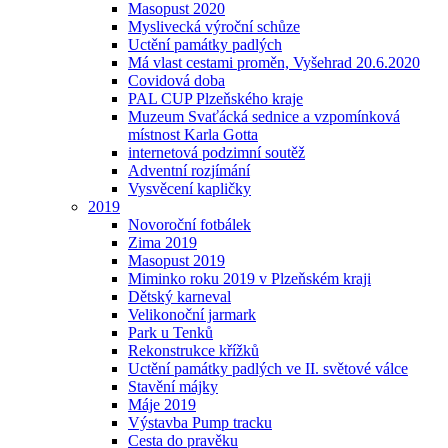
Masopust 2020
Myslivecká výroční schůze
Uctění památky padlých
Má vlast cestami proměn, Vyšehrad 20.6.2020
Covidová doba
PAL CUP Plzeňského kraje
Muzeum Svaťácká sednice a vzpomínková
místnost Karla Gotta
internetová podzimní soutěž
Adventní rozjímání
Vysvěcení kapličky
2019
Novoroční fotbálek
Zima 2019
Masopust 2019
Miminko roku 2019 v Plzeňském kraji
Dětský karneval
Velikonoční jarmark
Park u Tenků
Rekonstrukce křížků
Uctění památky padlých ve II. světové válce
Stavění májky
Máje 2019
Výstavba Pump tracku
Cesta do pravěku