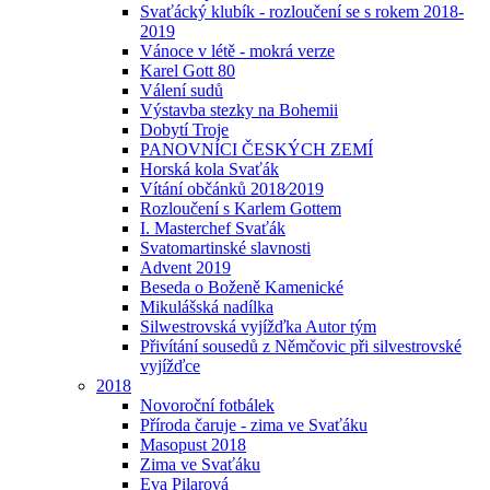
Svaťácký klubík - rozloučení se s rokem 2018-
2019
Vánoce v létě - mokrá verze
Karel Gott 80
Válení sudů
Výstavba stezky na Bohemii
Dobytí Troje
PANOVNÍCI ČESKÝCH ZEMÍ
Horská kola Svaťák
Vítání občánků 2018⁄2019
Rozloučení s Karlem Gottem
I. Masterchef Svaťák
Svatomartinské slavnosti
Advent 2019
Beseda o Boženě Kamenické
Mikulášská nadílka
Silwestrovská vyjížďka Autor tým
Přivítání sousedů z Němčovic při silvestrovské
vyjížďce
2018
Novoroční fotbálek
Příroda čaruje - zima ve Svaťáku
Masopust 2018
Zima ve Svaťáku
Eva Pilarová