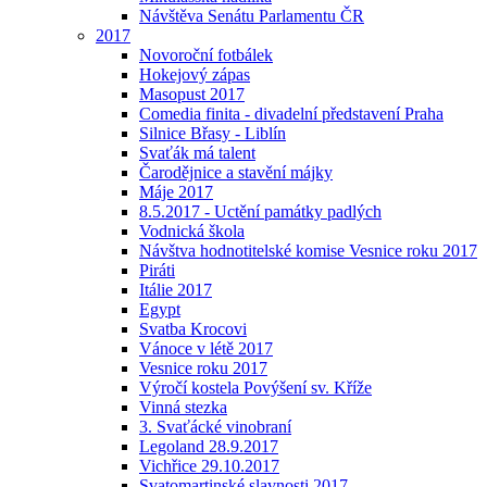
Návštěva Senátu Parlamentu ČR
2017
Novoroční fotbálek
Hokejový zápas
Masopust 2017
Comedia finita - divadelní představení Praha
Silnice Břasy - Liblín
Svaťák má talent
Čarodějnice a stavění májky
Máje 2017
8.5.2017 - Uctění památky padlých
Vodnická škola
Návštva hodnotitelské komise Vesnice roku 2017
Piráti
Itálie 2017
Egypt
Svatba Krocovi
Vánoce v létě 2017
Vesnice roku 2017
Výročí kostela Povýšení sv. Kříže
Vinná stezka
3. Svaťácké vinobraní
Legoland 28.9.2017
Vichřice 29.10.2017
Svatomartinské slavnosti 2017