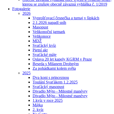
kterou se zrušuje obecně závazná vyhláška č. 1/2019
Fotogalerie
2026
Vyprošťovací česnečka a turnaj v šipkách
2.1.2026 napadl sníh
Masopust
Velikonoční jarmark
Velikonoce
MDŽ
Svaťácký kvíz
Pietní akt
Svaťácké máje
Oslava 20 let kapely KGRM v Praze
Beseda s Milanem Drobným
Za pohádkami kolem světa
2025
Dva koni s princeznou
Toulání Svaťákem 1.2.2025
Svaťácký masopust
Divadlo Mýto - Milostné manévry
Divadlo Mýto - Milostné manévry
1.kvíz v roce 2025
Májka
2. kvíz