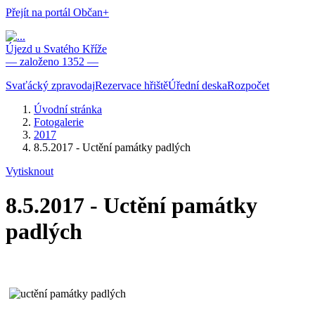
Přejít na portál Občan+
Újezd u Svatého Kříže
— založeno 1352 —
Svaťácký zpravodaj
Rezervace hřiště
Úřední deska
Rozpočet
Úvodní stránka
Fotogalerie
2017
8.5.2017 - Uctění památky padlých
Vytisknout
8.5.2017 - Uctění památky
padlých