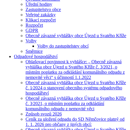
Úřední hodiny
Zastupitelstvo obce
Veřejné zakázky
Klikací rozpočet
Rozpočet
GDPR
Obecně závazné vyhlášky obce Újezd u Svatého Kříže
Volby
Volby do zastupitelstev obcí
Směrnice
Odpadové hospodářství
Ohlašovací povinnost k vyhlášce: „ Obecně závazná
vyhláška obce Újezd u Svatého Kříže č. 3⁄2021, o
místním poplatku za odkládání komunálního odpadu z
nemovité věci“ s účinností 1.1.2022
Obecně závazná vyhláška obce Újezd u Svatého Kříže
č. 1⁄2024 o stanovení obecního systému odpadového
hospodářství
Obecně závazná vyhláška obce Újezd u Svatého Kříže
č. 3⁄2021, o místním poplatku za odkládání
komunálního odpadu z nemovité věci
Způsob svozů 2026
Ceník za uložení odpadu do SD Němčovice platný od
1. 1. 2026 pro občany z jiných obcí:
Obecně závazná vyhláška obce Újezd u Svatého Kříže,