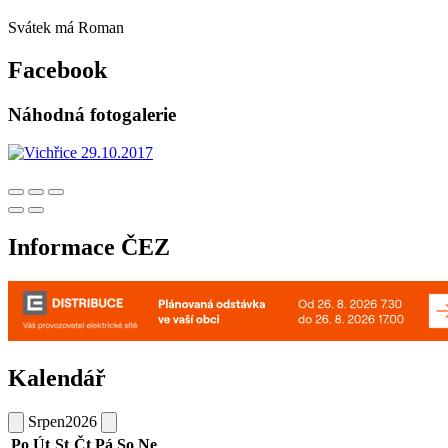
Svátek má
Roman
Facebook
Náhodná fotogalerie
Informace ČEZ
Kalendář
Srpen
2026
Po
Út
St
Čt
Pá
So
Ne