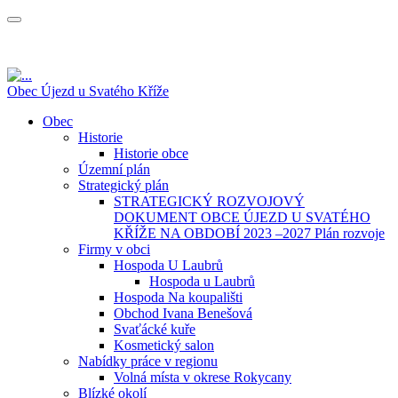
Obec Újezd u Svatého Kříže
Obec
Historie
Historie obce
Územní plán
Strategický plán
STRATEGICKÝ ROZVOJOVÝ
DOKUMENT OBCE ÚJEZD U SVATÉHO
KŘÍŽE NA OBDOBÍ 2023 –2027 Plán rozvoje
Firmy v obci
Hospoda U Laubrů
Hospoda u Laubrů
Hospoda Na koupališti
Obchod Ivana Benešová
Svaťácké kuře
Kosmetický salon
Nabídky práce v regionu
Volná místa v okrese Rokycany
Blízké okolí