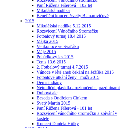
Rozsvícení Vánočního stromečku
Paní Růžena Fišerová - 102 let
Mikuláská nadílka
Benefiční koncert Yvetty Blanarovičové
2015
Mikulášská nadílka 5.12.2015
Rozsvícení Vánočního Stromečku
Fotbalový turnaj 18.4.2015
Májka 2015
Velikonoce ve Svaťáku
Máje 2015
Pohádkový les 2015
Tenis 13.6.2015
2. Fotbalový turnaj 4.7.2015
Vánoce v létě aneb čekání na Ježíška 2015
Fotbalové utkání ženy - muži 2015
Den s indiány
Netradiční plavidla - rozloučení s prázdninami
Dubová alej
Beseda s Ondřejem Cinkem
Svatý Martin 2015
Paní Růžena Fišerová - 101 let
Rozsvícení vánočního stromečku a zpívání v
kostele
Koncert Daniela Hůlky