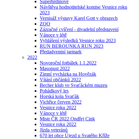
Superhrdinové
Návštěva hodnotitelské komise Vesnice roku
2023
Vernisáž výstavy Karel Gott v obrazech
ZOO
Zázračné cvíčení - divadelní představení
Vánoce v létě
Vyhlášení výsledků Vesnice roku 2023
RUN BEROUNKA RUN 2023
Předadventní jarmark
2022
Novoroční fotbálek 1.1.2022
Masopust 2022
Zimní vycházka na Hovězák
Vítání občánků 2022
Becher klub ve Svaťáckém muzeu
Pohádkový les
Horská kola Svaťák
Vichřice červen 2022
Vesnice roku 2022
Vánoce v létě
Mistr ČR 2022 Ondřej Cink
Vesnice roku 2022
Jízda veteránů
670 let obce Újezd u Svatého Kříže