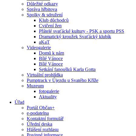
Důležité odkazy
Správa hřbitova
Spolky & sdružení
Klub důchodců
Cvičení žen
Přátelé svaťácké kultury - PSK a sportu PSS
Dramatický kroužek Svaťácký klubík
aKaT
Videogalerie
Domů k nám
Bílé Vánoce
Bílé Vánoce
Setkání fanoušků Karla Gotta
Virtuální prohlídka
Pumptrack v Újezdu u Svatého Kříže
Muzeum
fotogalerie
Aktuality
Úřad
Portál Občan+
e-podatelna
Kontaktní formulář
Úřední deska
Hlášení rozhlasu
Povinné informace