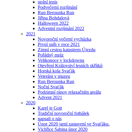
stolní tenis
Podvečerní rozjímání
Run Berounka Run
Jiřina Bohdalová
Halloween 2022
Adventní rozjímání 2022
2021
Novoroční večerní vycházka
První sníh v roce 2021
Zimní cestou katastrem Újezdu
Pořádný mráz
Velikonoce v lockdownu
Otevření Království lesních skřítků
Horská kola Svaťák
Veteráni v muzeu
Run Berounka Run
Noční Svaťák
Podzimní ránov relaxačním areálu
Advent 2021
2020
Karel je Gott
Tradiční novoroční fotbálek
napsali o nás
Únor 2020 jarní zastavení ve Svaťáku.
Vichřice Sabina únor 2020