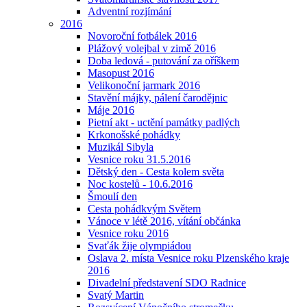
Adventní rozjímání
2016
Novoroční fotbálek 2016
Plážový volejbal v zimě 2016
Doba ledová - putování za oříškem
Masopust 2016
Velikonoční jarmark 2016
Stavění májky, pálení čarodějnic
Máje 2016
Pietní akt - uctění památky padlých
Krkonošské pohádky
Muzikál Sibyla
Vesnice roku 31.5.2016
Dětský den - Cesta kolem světa
Noc kostelů - 10.6.2016
Šmoulí den
Cesta pohádkvým Světem
Vánoce v létě 2016, vítání občánka
Vesnice roku 2016
Svaťák žije olympiádou
Oslava 2. místa Vesnice roku Plzenského kraje
2016
Divadelní představení SDO Radnice
Svatý Martin