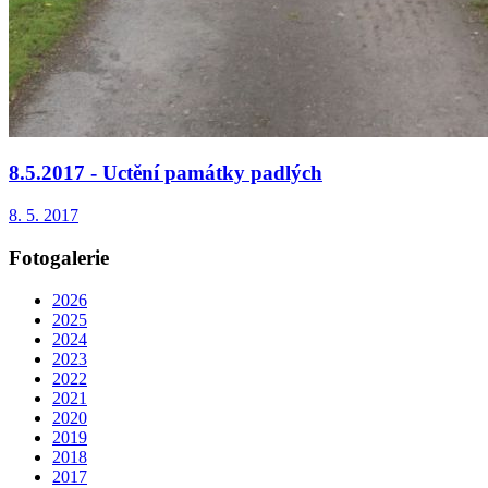
8.5.2017 - Uctění památky padlých
8. 5. 2017
Fotogalerie
2026
2025
2024
2023
2022
2021
2020
2019
2018
2017