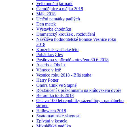
Velikonoční jarmark
Čarodějnice a májka 2018
Máje 2018
Uctění památky padlých
Den matek
Výstavba chodníku
Dramatický kroužek . rozloučení
Návštěva hodnotitelské komise Vesnice roku
2018
Kouzelné svaťácké léto
Pohádkový les
Posilovna v přírodě - otevřeno30.6.2018
Asterix a Obelix
Vánoce v létě
Vesnice roku 2018 - Bílá stuha
Harry Potter
Ondra Cink ve Stupně
Rozloučení s prázdninami na královském dvoře
Berounka trails 2018
Oslava 100 let republiky sázení lípy - památného
stromu
Halloween 2018
Svatomartinské slavnosti
Zpívání v kostele
Mikulášská nadílka