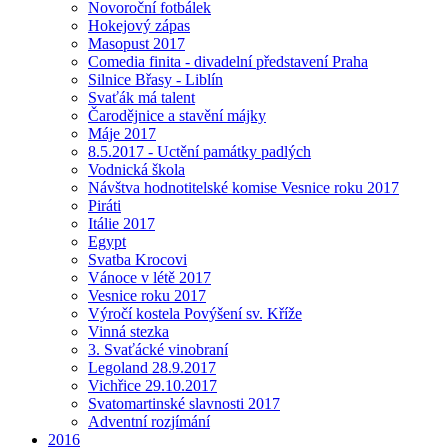
Novoroční fotbálek
Hokejový zápas
Masopust 2017
Comedia finita - divadelní představení Praha
Silnice Břasy - Liblín
Svaťák má talent
Čarodějnice a stavění májky
Máje 2017
8.5.2017 - Uctění památky padlých
Vodnická škola
Návštva hodnotitelské komise Vesnice roku 2017
Piráti
Itálie 2017
Egypt
Svatba Krocovi
Vánoce v létě 2017
Vesnice roku 2017
Výročí kostela Povýšení sv. Kříže
Vinná stezka
3. Svaťácké vinobraní
Legoland 28.9.2017
Vichřice 29.10.2017
Svatomartinské slavnosti 2017
Adventní rozjímání
2016