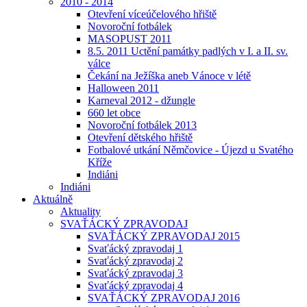
2010 - 2014
Otevření víceúčelového hřiště
Novoroční fotbálek
MASOPUST 2011
8.5. 2011 Uctění památky padlých v I. a II. sv.
válce
Čekání na Ježíška aneb Vánoce v létě
Halloween 2011
Karneval 2012 - džungle
660 let obce
Novoroční fotbálek 2013
Otevření dětského hřiště
Fotbalové utkání Němčovice - Újezd u Svatého
Kříže
Indiáni
Indiáni
Aktuálně
Aktuality
SVAŤÁCKÝ ZPRAVODAJ
SVAŤÁCKÝ ZPRAVODAJ 2015
Svaťácký zpravodaj 1
Svaťácký zpravodaj 2
Svaťácký zpravodaj 3
Svaťácký zpravodaj 4
SVAŤÁCKÝ ZPRAVODAJ 2016