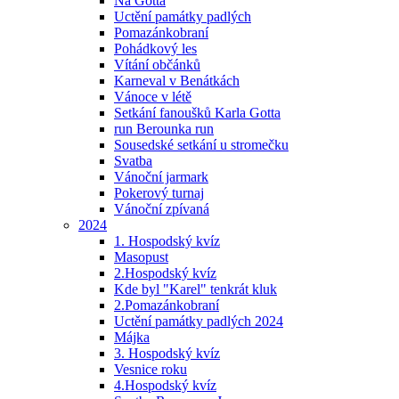
Na Gotta
Uctění památky padlých
Pomazánkobraní
Pohádkový les
Vítání občánků
Karneval v Benátkách
Vánoce v létě
Setkání fanoušků Karla Gotta
run Berounka run
Sousedské setkání u stromečku
Svatba
Vánoční jarmark
Pokerový turnaj
Vánoční zpívaná
2024
1. Hospodský kvíz
Masopust
2.Hospodský kvíz
Kde byl "Karel" tenkrát kluk
2.Pomazánkobraní
Uctění památky padlých 2024
Májka
3. Hospodský kvíz
Vesnice roku
4.Hospodský kvíz