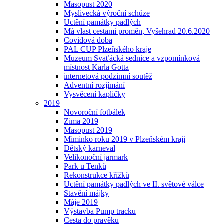
Masopust 2020
Myslivecká výroční schůze
Uctění památky padlých
Má vlast cestami proměn, Vyšehrad 20.6.2020
Covidová doba
PAL CUP Plzeňského kraje
Muzeum Svaťácká sednice a vzpomínková
místnost Karla Gotta
internetová podzimní soutěž
Adventní rozjímání
Vysvěcení kapličky
2019
Novoroční fotbálek
Zima 2019
Masopust 2019
Miminko roku 2019 v Plzeňském kraji
Dětský karneval
Velikonoční jarmark
Park u Tenků
Rekonstrukce křížků
Uctění památky padlých ve II. světové válce
Stavění májky
Máje 2019
Výstavba Pump tracku
Cesta do pravěku