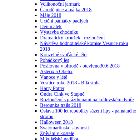
Velikonoční jarmark
Čarodějnice a májka 2018
Máje 2018
Uctění památky padlých
Den matek
Výstavba chodníku
Dramatický kroužek . rozloučení
Návštěva hodnotitelské komise Vesnice roku
2018
Kouzelné svaťácké léto
Pohádkový les
Posilovna v přírodě - otevřeno30.6.2018
Asterix a Obelix
Vánoce v létě
Vesnice roku 2018 - Bílá stuha
Harry Potter
Ondra Cink ve Stupně
Rozloučení s prázdninami na královském dvoře
Berounka trails 2018
Oslava 100 let republiky sázení lípy - památného
stromu
Halloween 2018
Svatomartinské slavnosti
Zpívání v kostele
Mikulášská nadílka