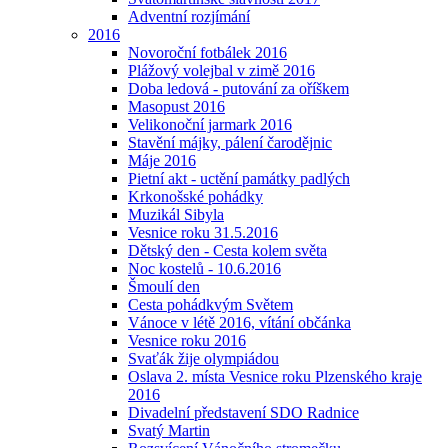
Adventní rozjímání
2016
Novoroční fotbálek 2016
Plážový volejbal v zimě 2016
Doba ledová - putování za oříškem
Masopust 2016
Velikonoční jarmark 2016
Stavění májky, pálení čarodějnic
Máje 2016
Pietní akt - uctění památky padlých
Krkonošské pohádky
Muzikál Sibyla
Vesnice roku 31.5.2016
Dětský den - Cesta kolem světa
Noc kostelů - 10.6.2016
Šmoulí den
Cesta pohádkvým Světem
Vánoce v létě 2016, vítání občánka
Vesnice roku 2016
Svaťák žije olympiádou
Oslava 2. místa Vesnice roku Plzenského kraje
2016
Divadelní představení SDO Radnice
Svatý Martin