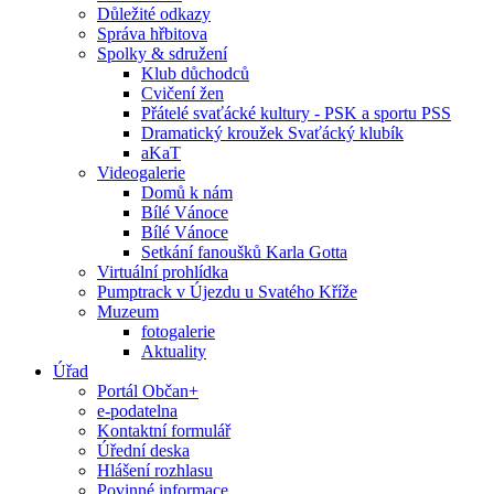
Důležité odkazy
Správa hřbitova
Spolky & sdružení
Klub důchodců
Cvičení žen
Přátelé svaťácké kultury - PSK a sportu PSS
Dramatický kroužek Svaťácký klubík
aKaT
Videogalerie
Domů k nám
Bílé Vánoce
Bílé Vánoce
Setkání fanoušků Karla Gotta
Virtuální prohlídka
Pumptrack v Újezdu u Svatého Kříže
Muzeum
fotogalerie
Aktuality
Úřad
Portál Občan+
e-podatelna
Kontaktní formulář
Úřední deska
Hlášení rozhlasu
Povinné informace