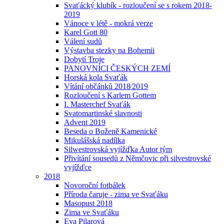
Svaťácký klubík - rozloučení se s rokem 2018-
2019
Vánoce v létě - mokrá verze
Karel Gott 80
Válení sudů
Výstavba stezky na Bohemii
Dobytí Troje
PANOVNÍCI ČESKÝCH ZEMÍ
Horská kola Svaťák
Vítání občánků 2018⁄2019
Rozloučení s Karlem Gottem
I. Masterchef Svaťák
Svatomartinské slavnosti
Advent 2019
Beseda o Boženě Kamenické
Mikulášská nadílka
Silwestrovská vyjížďka Autor tým
Přivítání sousedů z Němčovic při silvestrovské
vyjížďce
2018
Novoroční fotbálek
Příroda čaruje - zima ve Svaťáku
Masopust 2018
Zima ve Svaťáku
Eva Pilarová