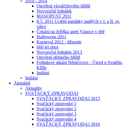
2010 - 2014
Otevření víceúčelového hřiště
Novoroční fotbálek
MASOPUST 2011
8.5. 2011 Uctění památky padlých v I. a II. sv.
válce
Čekání na Ježíška aneb Vánoce v létě
Halloween 2011
Karneval 2012 - džungle
660 let obce
Novoroční fotbálek 2013
Otevření dětského hřiště
Fotbalové utkání Němčovice - Újezd u Svatého
Kříže
Indiáni
Indiáni
Aktuálně
Aktuality
SVAŤÁCKÝ ZPRAVODAJ
SVAŤÁCKÝ ZPRAVODAJ 2015
Svaťácký zpravodaj 1
Svaťácký zpravodaj 2
Svaťácký zpravodaj 3
Svaťácký zpravodaj 4
SVAŤÁCKÝ ZPRAVODAJ 2016