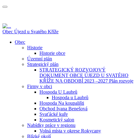
Obec Újezd u Svatého Kříže
Obec
Historie
Historie obce
Územní plán
Strategický plán
STRATEGICKÝ ROZVOJOVÝ
DOKUMENT OBCE ÚJEZD U SVATÉHO
KŘÍŽE NA OBDOBÍ 2023 –2027 Plán rozvoje
Firmy v obci
Hospoda U Laubrů
Hospoda u Laubrů
Hospoda Na koupališti
Obchod Ivana Benešová
Svaťácké kuře
Kosmetický salon
Nabídky práce v regionu
Volná místa v okrese Rokycany
Blízké okolí