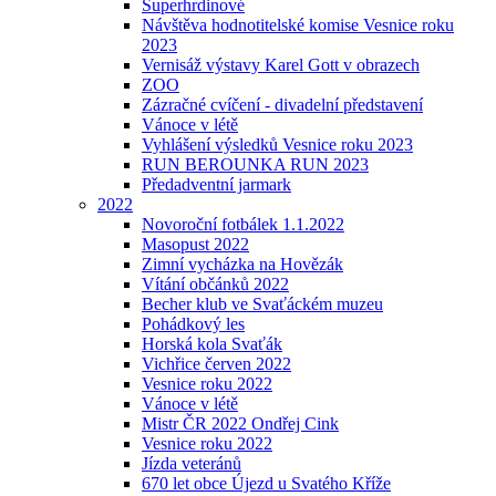
Superhrdinové
Návštěva hodnotitelské komise Vesnice roku
2023
Vernisáž výstavy Karel Gott v obrazech
ZOO
Zázračné cvíčení - divadelní představení
Vánoce v létě
Vyhlášení výsledků Vesnice roku 2023
RUN BEROUNKA RUN 2023
Předadventní jarmark
2022
Novoroční fotbálek 1.1.2022
Masopust 2022
Zimní vycházka na Hovězák
Vítání občánků 2022
Becher klub ve Svaťáckém muzeu
Pohádkový les
Horská kola Svaťák
Vichřice červen 2022
Vesnice roku 2022
Vánoce v létě
Mistr ČR 2022 Ondřej Cink
Vesnice roku 2022
Jízda veteránů
670 let obce Újezd u Svatého Kříže