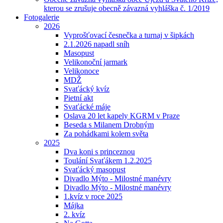
kterou se zrušuje obecně závazná vyhláška č. 1/2019
Fotogalerie
2026
Vyprošťovací česnečka a turnaj v šipkách
2.1.2026 napadl sníh
Masopust
Velikonoční jarmark
Velikonoce
MDŽ
Svaťácký kvíz
Pietní akt
Svaťácké máje
Oslava 20 let kapely KGRM v Praze
Beseda s Milanem Drobným
Za pohádkami kolem světa
2025
Dva koni s princeznou
Toulání Svaťákem 1.2.2025
Svaťácký masopust
Divadlo Mýto - Milostné manévry
Divadlo Mýto - Milostné manévry
1.kvíz v roce 2025
Májka
2. kvíz