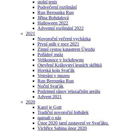
stolní tenis
Podvečerní rozjímání
Run Berounka Run
Jiřina Bohdalová
Halloween 2022
Adventní rozjímání 2022
2021
Novoroční večerní vycházka
První sníh v roce 2021
Zimní cestou katastrem Újezdu
Pořádný mráz
Velikonoce v lockdownu
Otevření Království lesních skřítků
Horská kola Svaťák
Veteráni v muzeu
Run Berounka Run
Noční Svaťák
Podzimní ránov relaxačním areálu
Advent 2021
2020
Karel je Gott
Tradiční novoroční fotbálek
napsali o nás
Únor 2020 jarní zastavení ve Svaťáku.
Vichřice Sabina únor 2020