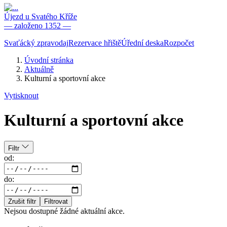
Újezd u Svatého Kříže
— založeno 1352 —
Svaťácký zpravodaj
Rezervace hřiště
Úřední deska
Rozpočet
Úvodní stránka
Aktuálně
Kulturní a sportovní akce
Vytisknout
Kulturní a sportovní akce
Filtr
od:
do:
Zrušit filtr
Filtrovat
Nejsou dostupné žádné aktuální akce.