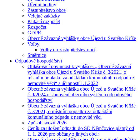
Úřední hodiny
Zastupitelstvo obce
Veřejné zakázky
Klikací rozpočet
Rozpočet
GDPR
Obecně závazné vyhlášky obce Újezd u Svatého Kříže
Volby
Volby do zastupitelstev obcí
Směrnice
Odpadové hospodářství
Ohlašovací povinnost k vyhlášce: „ Obecně závazná
vyhláška obce Újezd u Svatého Kříže č. 3⁄2021, o
místním poplatku za odkládání komunálního odpadu z
nemovité věci“ s účinností 1.1.2022
Obecně závazná vyhláška obce Újezd u Svatého Kříže
č. 1⁄2024 o stanovení obecního systému odpadového
hospodářství
Obecně závazná vyhláška obce Újezd u Svatého Kříže
č. 3⁄2021, o místním poplatku za odkládání
komunálního odpadu z nemovité věci
Způsob svozů 2026
Ceník za uložení odpadu do SD Němčovice platný od
1. 1. 2026 pro občany z jiných obcí:
Obecně závazná vyhláška obce Újezd u Svatého Kříže,