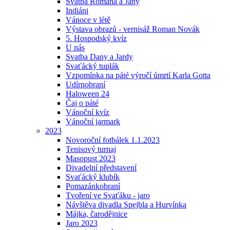
Svatba Romana a Jany
Indiáni
Vánoce v létě
Výstava obrazů - vernisáž Roman Novák
5. Hospodský kvíz
U nás
Svatba Dany a Jardy
Svaťácký tuplák
Vzpomínka na páté výročí úmrtí Karla Gotta
Udírnobraní
Haloween 24
Čaj o páté
Vánoční kvíz
Vánoční jarmark
2023
Novoroční fotbálek 1.1.2023
Tenisový turnaj
Masopust 2023
Divadelní představení
Svaťácký klubík
Pomazánkobraní
Tvoření ve Svaťáku - jaro
Návštěva divadla Spejbla a Hurvínka
Májka, čarodějnice
Jaro 2023