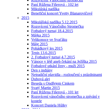
Rozsvícení Vánočního stromečku
Paní Růžena Fišerová - 102 let
Mikuláská nadílka
Benefiční koncert Yvetty Blanarovičové
2015
Mikulášská nadílka 5.12.2015
Rozsvícení Vánočního Stromečku
Fotbalový turnaj 18.4.2015
Májka 2015
Velikonoce ve Svaťáku
Máje 2015
Pohádkový les 2015
Tenis 13.6.2015
2. Fotbalový turnaj 4.7.2015
Vánoce v létě aneb čekání na Ježíška 2015
Fotbalové utkání ženy - muži 2015
Den s indiány
Netradiční plavidla - rozloučení s prázdninami
Dubová alej
Beseda s Ondřejem Cinkem
Svatý Martin 2015
Paní Růžena Fišerová - 101 let
Rozsvícení vánočního stromečku a zpívání v
kostele
Koncert Daniela Hůlky