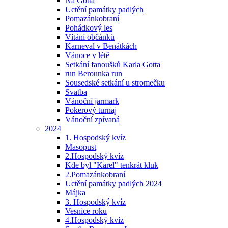
Na Gotta
Uctění památky padlých
Pomazánkobraní
Pohádkový les
Vítání občánků
Karneval v Benátkách
Vánoce v létě
Setkání fanoušků Karla Gotta
run Berounka run
Sousedské setkání u stromečku
Svatba
Vánoční jarmark
Pokerový turnaj
Vánoční zpívaná
2024
1. Hospodský kvíz
Masopust
2.Hospodský kvíz
Kde byl "Karel" tenkrát kluk
2.Pomazánkobraní
Uctění památky padlých 2024
Májka
3. Hospodský kvíz
Vesnice roku
4.Hospodský kvíz