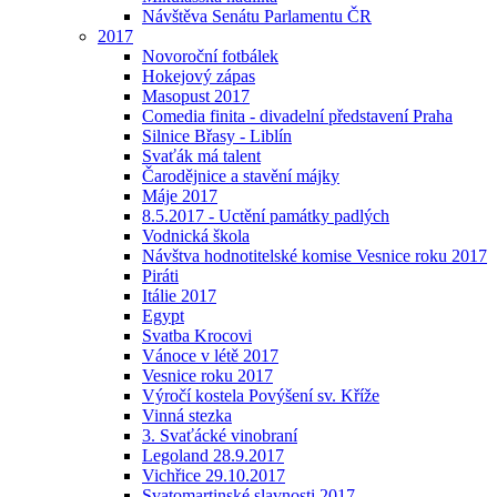
Návštěva Senátu Parlamentu ČR
2017
Novoroční fotbálek
Hokejový zápas
Masopust 2017
Comedia finita - divadelní představení Praha
Silnice Břasy - Liblín
Svaťák má talent
Čarodějnice a stavění májky
Máje 2017
8.5.2017 - Uctění památky padlých
Vodnická škola
Návštva hodnotitelské komise Vesnice roku 2017
Piráti
Itálie 2017
Egypt
Svatba Krocovi
Vánoce v létě 2017
Vesnice roku 2017
Výročí kostela Povýšení sv. Kříže
Vinná stezka
3. Svaťácké vinobraní
Legoland 28.9.2017
Vichřice 29.10.2017
Svatomartinské slavnosti 2017