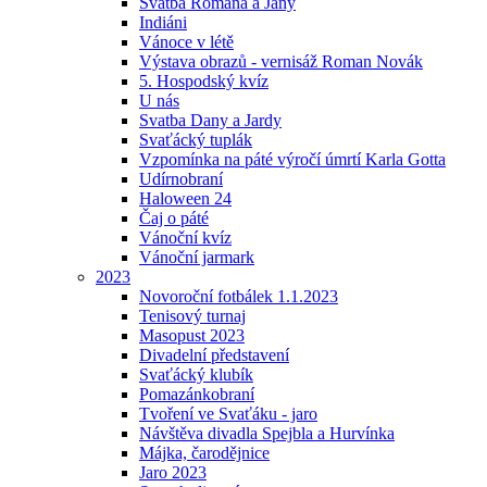
Svatba Romana a Jany
Indiáni
Vánoce v létě
Výstava obrazů - vernisáž Roman Novák
5. Hospodský kvíz
U nás
Svatba Dany a Jardy
Svaťácký tuplák
Vzpomínka na páté výročí úmrtí Karla Gotta
Udírnobraní
Haloween 24
Čaj o páté
Vánoční kvíz
Vánoční jarmark
2023
Novoroční fotbálek 1.1.2023
Tenisový turnaj
Masopust 2023
Divadelní představení
Svaťácký klubík
Pomazánkobraní
Tvoření ve Svaťáku - jaro
Návštěva divadla Spejbla a Hurvínka
Májka, čarodějnice
Jaro 2023