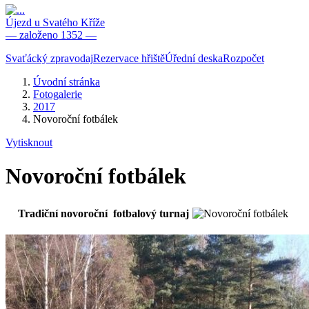
Újezd u Svatého Kříže
— založeno 1352 —
Svaťácký zpravodaj
Rezervace hřiště
Úřední deska
Rozpočet
Úvodní stránka
Fotogalerie
2017
Novoroční fotbálek
Vytisknout
Novoroční fotbálek
Tradiční novoroční fotbalový turnaj