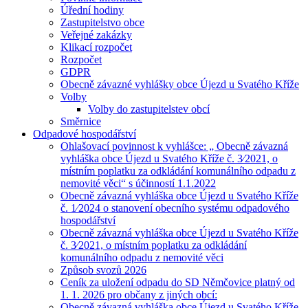
Úřední hodiny
Zastupitelstvo obce
Veřejné zakázky
Klikací rozpočet
Rozpočet
GDPR
Obecně závazné vyhlášky obce Újezd u Svatého Kříže
Volby
Volby do zastupitelstev obcí
Směrnice
Odpadové hospodářství
Ohlašovací povinnost k vyhlášce: „ Obecně závazná
vyhláška obce Újezd u Svatého Kříže č. 3⁄2021, o
místním poplatku za odkládání komunálního odpadu z
nemovité věci“ s účinností 1.1.2022
Obecně závazná vyhláška obce Újezd u Svatého Kříže
č. 1⁄2024 o stanovení obecního systému odpadového
hospodářství
Obecně závazná vyhláška obce Újezd u Svatého Kříže
č. 3⁄2021, o místním poplatku za odkládání
komunálního odpadu z nemovité věci
Způsob svozů 2026
Ceník za uložení odpadu do SD Němčovice platný od
1. 1. 2026 pro občany z jiných obcí:
Obecně závazná vyhláška obce Újezd u Svatého Kříže,