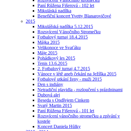
Rozsvícení Vánočního stromečku
Paní Růžena Fišerová - 102 let
Mikuláská nadílka
Benefiční koncert Yvetty Blanarovičové
2015
Mikulášská nadílka 5.12.2015
Rozsvícení Vánočního Stromečku
Fotbalový turnaj 18.4.2015
Májka 2015
Velikonoce ve Svaťáku
Máje 2015
Pohádkový les 2015
Tenis 13.6.2015
2. Fotbalový turnaj 4.7.2015
Vánoce v létě aneb čekání na Ježíška 2015
Fotbalové utkání ženy - muži 2015
Den s indiány
Netradiční plavidla - rozloučení s prázdninami
Dubová alej
Beseda s Ondřejem Cinkem
Svatý Martin 2015
Paní Růžena Fišerová - 101 let
Rozsvícení vánočního stromečku a zpívání v
kostele
Koncert Daniela Hůlky