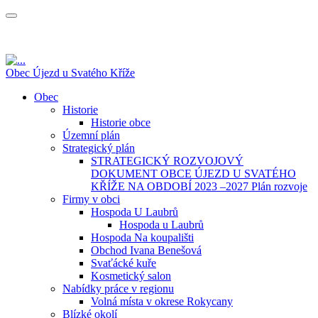
Obec Újezd u Svatého Kříže
Obec
Historie
Historie obce
Územní plán
Strategický plán
STRATEGICKÝ ROZVOJOVÝ
DOKUMENT OBCE ÚJEZD U SVATÉHO
KŘÍŽE NA OBDOBÍ 2023 –2027 Plán rozvoje
Firmy v obci
Hospoda U Laubrů
Hospoda u Laubrů
Hospoda Na koupališti
Obchod Ivana Benešová
Svaťácké kuře
Kosmetický salon
Nabídky práce v regionu
Volná místa v okrese Rokycany
Blízké okolí