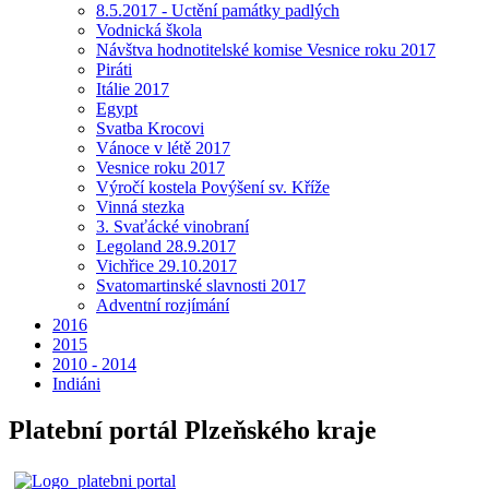
8.5.2017 - Uctění památky padlých
Vodnická škola
Návštva hodnotitelské komise Vesnice roku 2017
Piráti
Itálie 2017
Egypt
Svatba Krocovi
Vánoce v létě 2017
Vesnice roku 2017
Výročí kostela Povýšení sv. Kříže
Vinná stezka
3. Svaťácké vinobraní
Legoland 28.9.2017
Vichřice 29.10.2017
Svatomartinské slavnosti 2017
Adventní rozjímání
2016
2015
2010 - 2014
Indiáni
Platební portál Plzeňského kraje