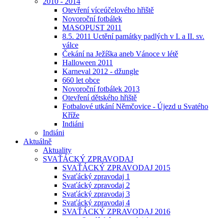
2010 - 2014
Otevření víceúčelového hřiště
Novoroční fotbálek
MASOPUST 2011
8.5. 2011 Uctění památky padlých v I. a II. sv.
válce
Čekání na Ježíška aneb Vánoce v létě
Halloween 2011
Karneval 2012 - džungle
660 let obce
Novoroční fotbálek 2013
Otevření dětského hřiště
Fotbalové utkání Němčovice - Újezd u Svatého
Kříže
Indiáni
Indiáni
Aktuálně
Aktuality
SVAŤÁCKÝ ZPRAVODAJ
SVAŤÁCKÝ ZPRAVODAJ 2015
Svaťácký zpravodaj 1
Svaťácký zpravodaj 2
Svaťácký zpravodaj 3
Svaťácký zpravodaj 4
SVAŤÁCKÝ ZPRAVODAJ 2016