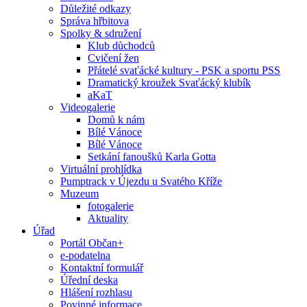
Důležité odkazy
Správa hřbitova
Spolky & sdružení
Klub důchodců
Cvičení žen
Přátelé svaťácké kultury - PSK a sportu PSS
Dramatický kroužek Svaťácký klubík
aKaT
Videogalerie
Domů k nám
Bílé Vánoce
Bílé Vánoce
Setkání fanoušků Karla Gotta
Virtuální prohlídka
Pumptrack v Újezdu u Svatého Kříže
Muzeum
fotogalerie
Aktuality
Úřad
Portál Občan+
e-podatelna
Kontaktní formulář
Úřední deska
Hlášení rozhlasu
Povinné informace