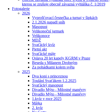
kterou se zrušuje obecně závazná vyhláška č. 1/2019
Fotogalerie
2026
Vyprošťovací česnečka a turnaj v šipkách
2.1.2026 napadl sníh
Masopust
Velikonoční jarmark
Velikonoce
MDŽ
Svaťácký kvíz
Pietní akt
Svaťácké máje
Oslava 20 let kapely KGRM v Praze
Beseda s Milanem Drobným
Za pohádkami kolem světa
2025
Dva koni s princeznou
Toulání Svaťákem 1.2.2025
Svaťácký masopust
Divadlo Mýto - Milostné manévry
Divadlo Mýto - Milostné manévry
1.kvíz v roce 2025
Májka
2. kvíz