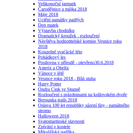
Velikonoční jarmark
Čarodějnice a májka 2018
Máje 2018
Uctění památky padlých
Den matek
Výstavba chodníku
Dramatický kroužek . rozloučení
Návštěva hodnotitelské komise Vesnice roku
2018
Kouzelné svaťácké léto
Pohádkový les
Posilovna v přírodě - otevřeno30.6.2018
Asterix a Obelix
Vánoce v létě
Vesnice roku 2018 - Bílá stuha
Harry Potter
Ondra Cink ve Stupně
Rozloučení s prázdninami na královském dvoře
Berounka trails 2018
Oslava 100 let republiky sázení lípy - památného
stromu
Halloween 2018
Svatomartinské slavnosti
Zpívání v kostele
Mikulášská nadílka