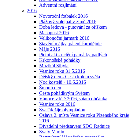
Adventní rozjímání
2016
Novoroční fotbálek 2016
Plážový volejbal v zimě 2016
Doba ledová - putování za oříškem
Masopust 2016
Velikonoční jarmark 2016
Stavění májky, pálení čarodějnic
Máje 2016
Pietní akt - uctění památky padlých
Krkonošské pohádky
Muzikál Sibyla
Vesnice roku 31.5.2016
Dětský den - Cesta kolem světa
Noc kostelů - 10.6.2016
Šmoulí den
Cesta pohádkvým Světem
Vánoce v létě 2016, vítání občánka
Vesnice roku 2016
Svaťák žije olympiádou
Oslava 2. místa Vesnice roku Plzenského kraje
2016
Divadelní představení SDO Radnice
Svatý Martin