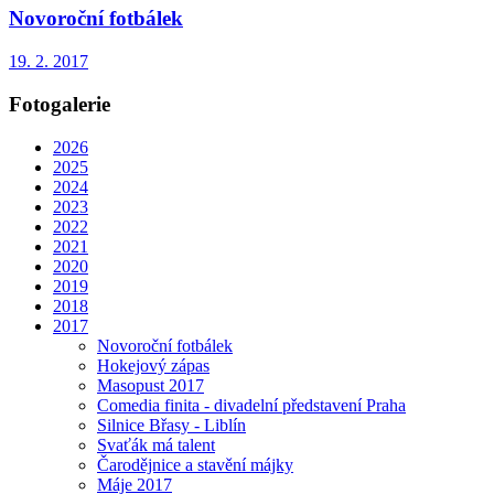
Novoroční fotbálek
19. 2. 2017
Fotogalerie
2026
2025
2024
2023
2022
2021
2020
2019
2018
2017
Novoroční fotbálek
Hokejový zápas
Masopust 2017
Comedia finita - divadelní představení Praha
Silnice Břasy - Liblín
Svaťák má talent
Čarodějnice a stavění májky
Máje 2017