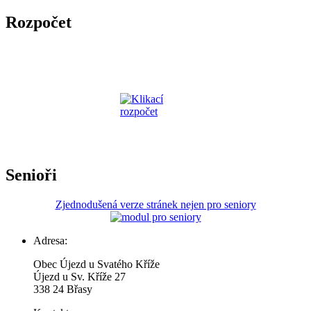
Rozpočet
Senioři
Zjednodušená verze stránek nejen pro seniory
Adresa:
Obec Újezd u Svatého Kříže
Újezd u Sv. Kříže 27
338 24 Břasy