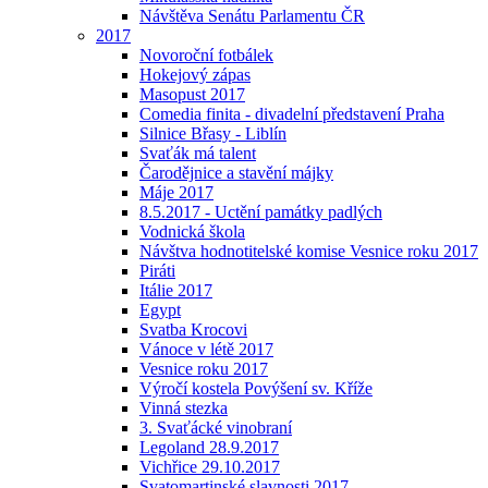
Návštěva Senátu Parlamentu ČR
2017
Novoroční fotbálek
Hokejový zápas
Masopust 2017
Comedia finita - divadelní představení Praha
Silnice Břasy - Liblín
Svaťák má talent
Čarodějnice a stavění májky
Máje 2017
8.5.2017 - Uctění památky padlých
Vodnická škola
Návštva hodnotitelské komise Vesnice roku 2017
Piráti
Itálie 2017
Egypt
Svatba Krocovi
Vánoce v létě 2017
Vesnice roku 2017
Výročí kostela Povýšení sv. Kříže
Vinná stezka
3. Svaťácké vinobraní
Legoland 28.9.2017
Vichřice 29.10.2017
Svatomartinské slavnosti 2017