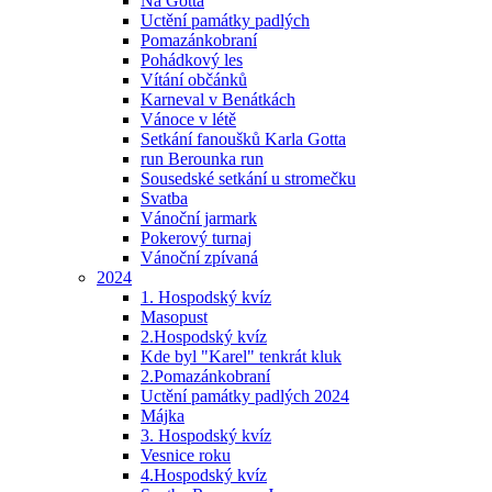
Na Gotta
Uctění památky padlých
Pomazánkobraní
Pohádkový les
Vítání občánků
Karneval v Benátkách
Vánoce v létě
Setkání fanoušků Karla Gotta
run Berounka run
Sousedské setkání u stromečku
Svatba
Vánoční jarmark
Pokerový turnaj
Vánoční zpívaná
2024
1. Hospodský kvíz
Masopust
2.Hospodský kvíz
Kde byl "Karel" tenkrát kluk
2.Pomazánkobraní
Uctění památky padlých 2024
Májka
3. Hospodský kvíz
Vesnice roku
4.Hospodský kvíz