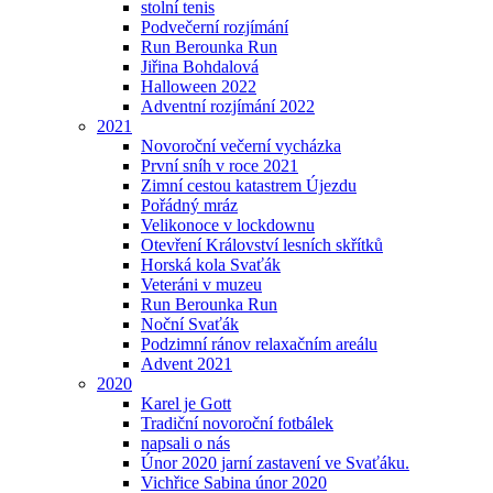
stolní tenis
Podvečerní rozjímání
Run Berounka Run
Jiřina Bohdalová
Halloween 2022
Adventní rozjímání 2022
2021
Novoroční večerní vycházka
První sníh v roce 2021
Zimní cestou katastrem Újezdu
Pořádný mráz
Velikonoce v lockdownu
Otevření Království lesních skřítků
Horská kola Svaťák
Veteráni v muzeu
Run Berounka Run
Noční Svaťák
Podzimní ránov relaxačním areálu
Advent 2021
2020
Karel je Gott
Tradiční novoroční fotbálek
napsali o nás
Únor 2020 jarní zastavení ve Svaťáku.
Vichřice Sabina únor 2020