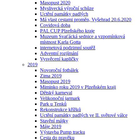
Masopust 2020
Myslivecká výroční schůze
Uctění památky padlých
Má vlast cestami proměn, Vyšehrad 20.6.2020
Covidová doba
PAL CUP Plzeňského kraje
Muzeum Svaťácká sednice a vzpomínková
místnost Karla Gotta
internetová podzimní soutěž
Adventní rozjímání
Vysvěcení kapličky
2019
Novoroční fotbálek
Zima 2019
Masopust 2019
Miminko roku 2019 v Plzeňském kraji
Dětský karneval
Velikonoční jarmark
Park u Tenků
Rekonstrukce křížků
Uctění památky padlých ve II. světové válce
Stavění májky
Máje 2019
Výstavba Pump tracku
Cesta do pravěku