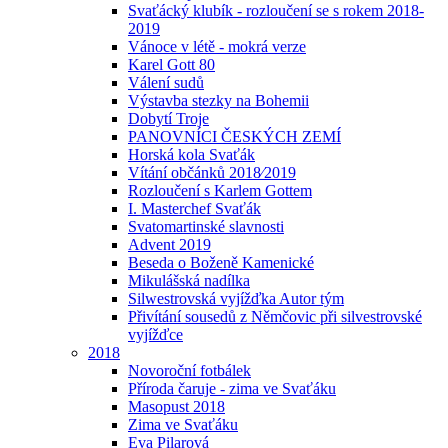
Svaťácký klubík - rozloučení se s rokem 2018-
2019
Vánoce v létě - mokrá verze
Karel Gott 80
Válení sudů
Výstavba stezky na Bohemii
Dobytí Troje
PANOVNÍCI ČESKÝCH ZEMÍ
Horská kola Svaťák
Vítání občánků 2018⁄2019
Rozloučení s Karlem Gottem
I. Masterchef Svaťák
Svatomartinské slavnosti
Advent 2019
Beseda o Boženě Kamenické
Mikulášská nadílka
Silwestrovská vyjížďka Autor tým
Přivítání sousedů z Němčovic při silvestrovské
vyjížďce
2018
Novoroční fotbálek
Příroda čaruje - zima ve Svaťáku
Masopust 2018
Zima ve Svaťáku
Eva Pilarová