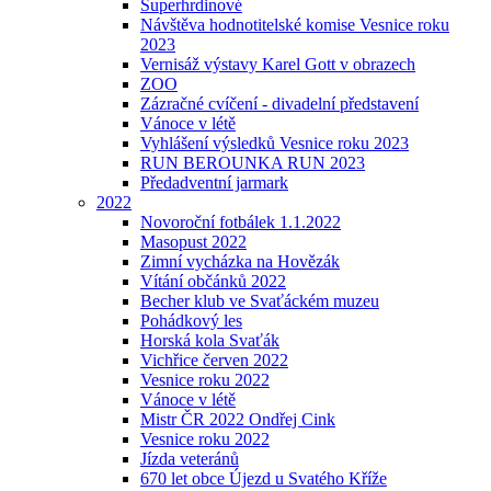
Superhrdinové
Návštěva hodnotitelské komise Vesnice roku
2023
Vernisáž výstavy Karel Gott v obrazech
ZOO
Zázračné cvíčení - divadelní představení
Vánoce v létě
Vyhlášení výsledků Vesnice roku 2023
RUN BEROUNKA RUN 2023
Předadventní jarmark
2022
Novoroční fotbálek 1.1.2022
Masopust 2022
Zimní vycházka na Hovězák
Vítání občánků 2022
Becher klub ve Svaťáckém muzeu
Pohádkový les
Horská kola Svaťák
Vichřice červen 2022
Vesnice roku 2022
Vánoce v létě
Mistr ČR 2022 Ondřej Cink
Vesnice roku 2022
Jízda veteránů
670 let obce Újezd u Svatého Kříže