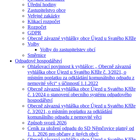
Úřední hodiny
Zastupitelstvo obce
Veřejné zakázky
Klikací rozpočet
Rozpočet
GDPR
Obecně závazné vyhlášky obce Újezd u Svatého Kříže
Volby
Volby do zastupitelstev obcí
Směrnice
Odpadové hospodářství
Ohlašovací povinnost k vyhlášce: „ Obecně závazná
vyhláška obce Újezd u Svatého Kříže č. 3⁄2021, o
místním poplatku za odkládání komunálního odpadu z
nemovité věci“ s účinností 1.1.2022
Obecně závazná vyhláška obce Újezd u Svatého Kříže
č. 1⁄2024 o stanovení obecního systému odpadového
hospodářství
Obecně závazná vyhláška obce Újezd u Svatého Kříže
č. 3⁄2021, o místním poplatku za odkládání
komunálního odpadu z nemovité věci
Způsob svozů 2026
Ceník za uložení odpadu do SD Němčovice platný od
1. 1. 2026 pro občany z jiných obcí:
Obecně závazná vyhláška obce Újezd u Svatého Kříže,