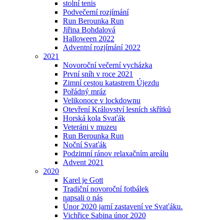
stolní tenis
Podvečerní rozjímání
Run Berounka Run
Jiřina Bohdalová
Halloween 2022
Adventní rozjímání 2022
2021
Novoroční večerní vycházka
První sníh v roce 2021
Zimní cestou katastrem Újezdu
Pořádný mráz
Velikonoce v lockdownu
Otevření Království lesních skřítků
Horská kola Svaťák
Veteráni v muzeu
Run Berounka Run
Noční Svaťák
Podzimní ránov relaxačním areálu
Advent 2021
2020
Karel je Gott
Tradiční novoroční fotbálek
napsali o nás
Únor 2020 jarní zastavení ve Svaťáku.
Vichřice Sabina únor 2020