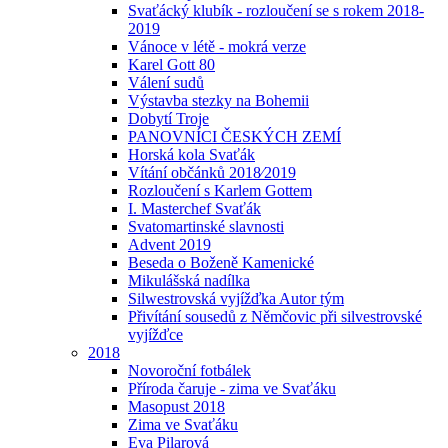
Svaťácký klubík - rozloučení se s rokem 2018-
2019
Vánoce v létě - mokrá verze
Karel Gott 80
Válení sudů
Výstavba stezky na Bohemii
Dobytí Troje
PANOVNÍCI ČESKÝCH ZEMÍ
Horská kola Svaťák
Vítání občánků 2018⁄2019
Rozloučení s Karlem Gottem
I. Masterchef Svaťák
Svatomartinské slavnosti
Advent 2019
Beseda o Boženě Kamenické
Mikulášská nadílka
Silwestrovská vyjížďka Autor tým
Přivítání sousedů z Němčovic při silvestrovské
vyjížďce
2018
Novoroční fotbálek
Příroda čaruje - zima ve Svaťáku
Masopust 2018
Zima ve Svaťáku
Eva Pilarová