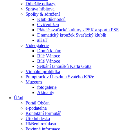
Důležité odkazy
Správa hřbitova
Spolky & sdružení
Klub důchodců
Cvičení žen
Přátelé svaťácké kultury - PSK a sportu PSS
Dramatický kroužek Svaťácký klubík
aKaT
Videogalerie
Domů k nám
Bílé Vánoce
Bílé Vánoce
Setkání fanoušků Karla Gotta
Virtuální prohlídka
Pumptrack v Újezdu u Svatého Kříže
Muzeum
fotogalerie
Aktuality
Úřad
Portál Občan+
e-podatelna
Kontaktní formulář
Úřední deska
Hlášení rozhlasu
Povinné informace