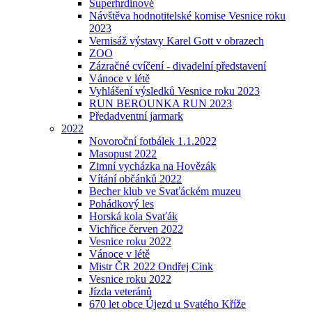
Superhrdinové
Návštěva hodnotitelské komise Vesnice roku
2023
Vernisáž výstavy Karel Gott v obrazech
ZOO
Zázračné cvíčení - divadelní představení
Vánoce v létě
Vyhlášení výsledků Vesnice roku 2023
RUN BEROUNKA RUN 2023
Předadventní jarmark
2022
Novoroční fotbálek 1.1.2022
Masopust 2022
Zimní vycházka na Hovězák
Vítání občánků 2022
Becher klub ve Svaťáckém muzeu
Pohádkový les
Horská kola Svaťák
Vichřice červen 2022
Vesnice roku 2022
Vánoce v létě
Mistr ČR 2022 Ondřej Cink
Vesnice roku 2022
Jízda veteránů
670 let obce Újezd u Svatého Kříže