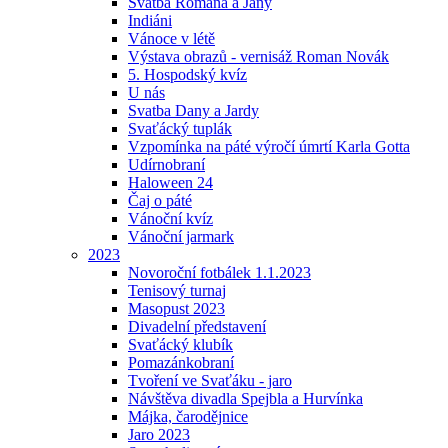
Svatba Romana a Jany
Indiáni
Vánoce v létě
Výstava obrazů - vernisáž Roman Novák
5. Hospodský kvíz
U nás
Svatba Dany a Jardy
Svaťácký tuplák
Vzpomínka na páté výročí úmrtí Karla Gotta
Udírnobraní
Haloween 24
Čaj o páté
Vánoční kvíz
Vánoční jarmark
2023
Novoroční fotbálek 1.1.2023
Tenisový turnaj
Masopust 2023
Divadelní představení
Svaťácký klubík
Pomazánkobraní
Tvoření ve Svaťáku - jaro
Návštěva divadla Spejbla a Hurvínka
Májka, čarodějnice
Jaro 2023