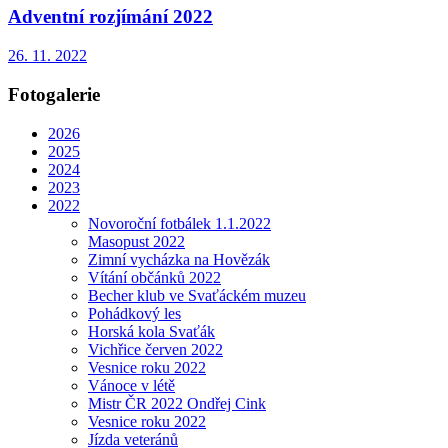
Adventní rozjímání 2022
26. 11. 2022
Fotogalerie
2026
2025
2024
2023
2022
Novoroční fotbálek 1.1.2022
Masopust 2022
Zimní vycházka na Hovězák
Vítání občánků 2022
Becher klub ve Svaťáckém muzeu
Pohádkový les
Horská kola Svaťák
Vichřice červen 2022
Vesnice roku 2022
Vánoce v létě
Mistr ČR 2022 Ondřej Cink
Vesnice roku 2022
Jízda veteránů