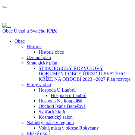
Obec Újezd u Svatého Kříže
Obec
Historie
Historie obce
Územní plán
Strategický plán
STRATEGICKÝ ROZVOJOVÝ
DOKUMENT OBCE ÚJEZD U SVATÉHO
KŘÍŽE NA OBDOBÍ 2023 –2027 Plán rozvoje
Firmy v obci
Hospoda U Laubrů
Hospoda u Laubrů
Hospoda Na koupališti
Obchod Ivana Benešová
Svaťácké kuře
Kosmetický salon
Nabídky práce v regionu
Volná místa v okrese Rokycany
Blízké okolí