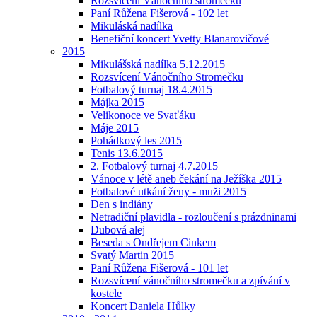
Rozsvícení Vánočního stromečku
Paní Růžena Fišerová - 102 let
Mikuláská nadílka
Benefiční koncert Yvetty Blanarovičové
2015
Mikulášská nadílka 5.12.2015
Rozsvícení Vánočního Stromečku
Fotbalový turnaj 18.4.2015
Májka 2015
Velikonoce ve Svaťáku
Máje 2015
Pohádkový les 2015
Tenis 13.6.2015
2. Fotbalový turnaj 4.7.2015
Vánoce v létě aneb čekání na Ježíška 2015
Fotbalové utkání ženy - muži 2015
Den s indiány
Netradiční plavidla - rozloučení s prázdninami
Dubová alej
Beseda s Ondřejem Cinkem
Svatý Martin 2015
Paní Růžena Fišerová - 101 let
Rozsvícení vánočního stromečku a zpívání v
kostele
Koncert Daniela Hůlky