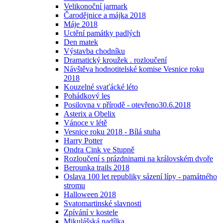
Velikonoční jarmark
Čarodějnice a májka 2018
Máje 2018
Uctění památky padlých
Den matek
Výstavba chodníku
Dramatický kroužek . rozloučení
Návštěva hodnotitelské komise Vesnice roku
2018
Kouzelné svaťácké léto
Pohádkový les
Posilovna v přírodě - otevřeno30.6.2018
Asterix a Obelix
Vánoce v létě
Vesnice roku 2018 - Bílá stuha
Harry Potter
Ondra Cink ve Stupně
Rozloučení s prázdninami na královském dvoře
Berounka trails 2018
Oslava 100 let republiky sázení lípy - památného
stromu
Halloween 2018
Svatomartinské slavnosti
Zpívání v kostele
Mikulášská nadílka