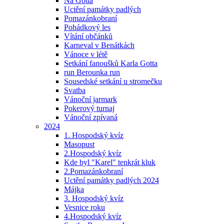
Na Gotta
Uctění památky padlých
Pomazánkobraní
Pohádkový les
Vítání občánků
Karneval v Benátkách
Vánoce v létě
Setkání fanoušků Karla Gotta
run Berounka run
Sousedské setkání u stromečku
Svatba
Vánoční jarmark
Pokerový turnaj
Vánoční zpívaná
2024
1. Hospodský kvíz
Masopust
2.Hospodský kvíz
Kde byl "Karel" tenkrát kluk
2.Pomazánkobraní
Uctění památky padlých 2024
Májka
3. Hospodský kvíz
Vesnice roku
4.Hospodský kvíz