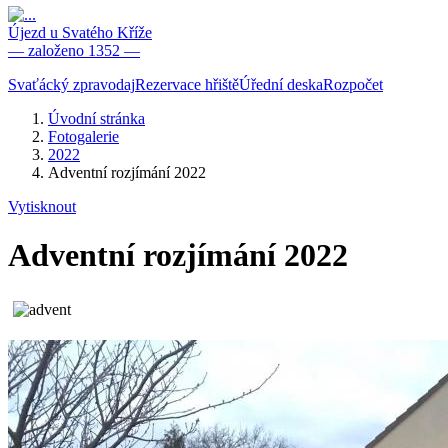
Újezd u Svatého Kříže
— založeno 1352 —
Svaťácký zpravodaj
Rezervace hřiště
Úřední deska
Rozpočet
Úvodní stránka
Fotogalerie
2022
Adventní rozjímání 2022
Vytisknout
Adventní rozjímání 2022