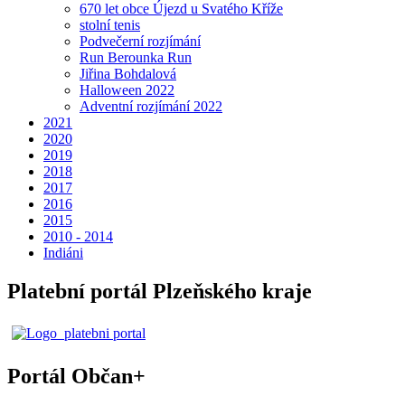
670 let obce Újezd u Svatého Kříže
stolní tenis
Podvečerní rozjímání
Run Berounka Run
Jiřina Bohdalová
Halloween 2022
Adventní rozjímání 2022
2021
2020
2019
2018
2017
2016
2015
2010 - 2014
Indiáni
Platební portál Plzeňského kraje
Portál Občan+