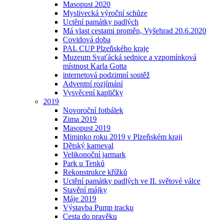
Masopust 2020
Myslivecká výroční schůze
Uctění památky padlých
Má vlast cestami proměn, Vyšehrad 20.6.2020
Covidová doba
PAL CUP Plzeňského kraje
Muzeum Svaťácká sednice a vzpomínková
místnost Karla Gotta
internetová podzimní soutěž
Adventní rozjímání
Vysvěcení kapličky
2019
Novoroční fotbálek
Zima 2019
Masopust 2019
Miminko roku 2019 v Plzeňském kraji
Dětský karneval
Velikonoční jarmark
Park u Tenků
Rekonstrukce křížků
Uctění památky padlých ve II. světové válce
Stavění májky
Máje 2019
Výstavba Pump tracku
Cesta do pravěku