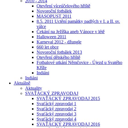
2010 - 2014
Otevření víceúčelového hřiště
Novoroční fotbálek
MASOPUST 2011
8.5. 2011 Uctění památky padlých v I. a II. sv.
válce
Čekání na Ježíška aneb Vánoce v létě
Halloween 2011
Karneval 2012 - džungle
660 let obce
Novoroční fotbálek 2013
Otevření dětského hřiště
Fotbalové utkání Němčovice - Újezd u Svatého
Kříže
Indiáni
Indiáni
Aktuálně
Aktuality
SVAŤÁCKÝ ZPRAVODAJ
SVAŤÁCKÝ ZPRAVODAJ 2015
Svaťácký zpravodaj 1
Svaťácký zpravodaj 2
Svaťácký zpravodaj 3
Svaťácký zpravodaj 4
SVAŤÁCKÝ ZPRAVODAJ 2016