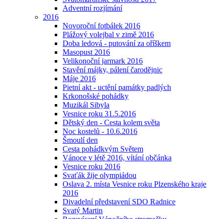
Adventní rozjímání
2016
Novoroční fotbálek 2016
Plážový volejbal v zimě 2016
Doba ledová - putování za oříškem
Masopust 2016
Velikonoční jarmark 2016
Stavění májky, pálení čarodějnic
Máje 2016
Pietní akt - uctění památky padlých
Krkonošské pohádky
Muzikál Sibyla
Vesnice roku 31.5.2016
Dětský den - Cesta kolem světa
Noc kostelů - 10.6.2016
Šmoulí den
Cesta pohádkvým Světem
Vánoce v létě 2016, vítání občánka
Vesnice roku 2016
Svaťák žije olympiádou
Oslava 2. místa Vesnice roku Plzenského kraje
2016
Divadelní představení SDO Radnice
Svatý Martin