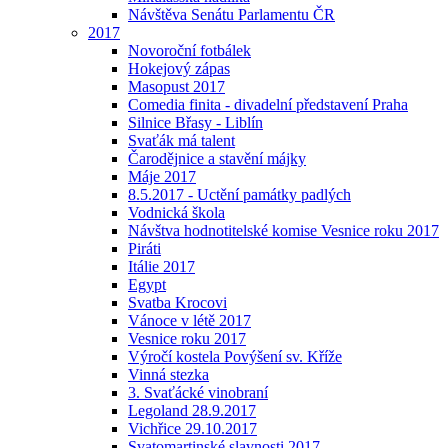
Návštěva Senátu Parlamentu ČR
2017
Novoroční fotbálek
Hokejový zápas
Masopust 2017
Comedia finita - divadelní představení Praha
Silnice Břasy - Liblín
Svaťák má talent
Čarodějnice a stavění májky
Máje 2017
8.5.2017 - Uctění památky padlých
Vodnická škola
Návštva hodnotitelské komise Vesnice roku 2017
Piráti
Itálie 2017
Egypt
Svatba Krocovi
Vánoce v létě 2017
Vesnice roku 2017
Výročí kostela Povýšení sv. Kříže
Vinná stezka
3. Svaťácké vinobraní
Legoland 28.9.2017
Vichřice 29.10.2017
Svatomartinské slavnosti 2017