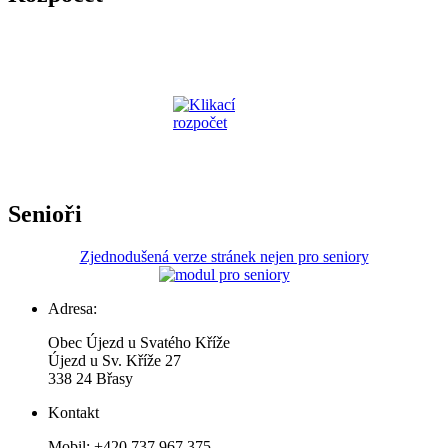
Senioři
Zjednodušená verze stránek nejen pro seniory
Adresa:
Obec Újezd u Svatého Kříže
Újezd u Sv. Kříže 27
338 24 Břasy
Kontakt
Mobil: +420 737 967 375