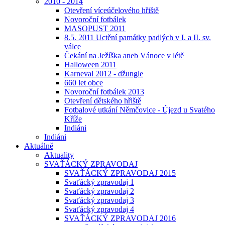
2010 - 2014
Otevření víceúčelového hřiště
Novoroční fotbálek
MASOPUST 2011
8.5. 2011 Uctění památky padlých v I. a II. sv.
válce
Čekání na Ježíška aneb Vánoce v létě
Halloween 2011
Karneval 2012 - džungle
660 let obce
Novoroční fotbálek 2013
Otevření dětského hřiště
Fotbalové utkání Němčovice - Újezd u Svatého
Kříže
Indiáni
Indiáni
Aktuálně
Aktuality
SVAŤÁCKÝ ZPRAVODAJ
SVAŤÁCKÝ ZPRAVODAJ 2015
Svaťácký zpravodaj 1
Svaťácký zpravodaj 2
Svaťácký zpravodaj 3
Svaťácký zpravodaj 4
SVAŤÁCKÝ ZPRAVODAJ 2016