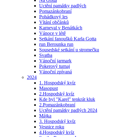
Na Gotta
Uctění památky padlých
Pomazánkobraní
Pohádkový les
Vítání občánků
Karneval v Benátkách
Vánoce v létě
Setkání fanoušků Karla Gotta
run Berounka run
Sousedské setkání u stromečku
Svatba
Vánoční jarmark
Pokerový turnaj
Vánoční zpívaná
2024
1. Hospodský kvíz
Masopust
2.Hospodský kvíz
Kde byl "Karel" tenkrát kluk
2.Pomazánkobraní
Uctění památky padlých 2024
Májka
3. Hospodský kvíz
Vesnice roku
4.Hospodský kvíz