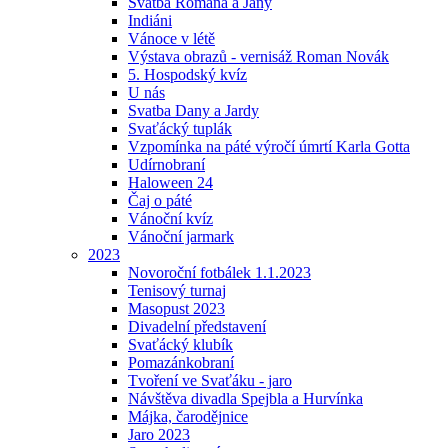
Svatba Romana a Jany
Indiáni
Vánoce v létě
Výstava obrazů - vernisáž Roman Novák
5. Hospodský kvíz
U nás
Svatba Dany a Jardy
Svaťácký tuplák
Vzpomínka na páté výročí úmrtí Karla Gotta
Udírnobraní
Haloween 24
Čaj o páté
Vánoční kvíz
Vánoční jarmark
2023
Novoroční fotbálek 1.1.2023
Tenisový turnaj
Masopust 2023
Divadelní představení
Svaťácký klubík
Pomazánkobraní
Tvoření ve Svaťáku - jaro
Návštěva divadla Spejbla a Hurvínka
Májka, čarodějnice
Jaro 2023