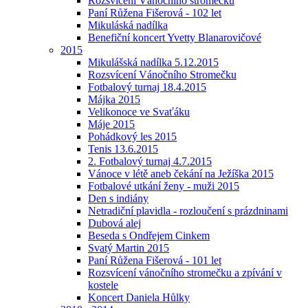
Rozsvícení Vánočního stromečku
Paní Růžena Fišerová - 102 let
Mikuláská nadílka
Benefiční koncert Yvetty Blanarovičové
2015
Mikulášská nadílka 5.12.2015
Rozsvícení Vánočního Stromečku
Fotbalový turnaj 18.4.2015
Májka 2015
Velikonoce ve Svaťáku
Máje 2015
Pohádkový les 2015
Tenis 13.6.2015
2. Fotbalový turnaj 4.7.2015
Vánoce v létě aneb čekání na Ježíška 2015
Fotbalové utkání ženy - muži 2015
Den s indiány
Netradiční plavidla - rozloučení s prázdninami
Dubová alej
Beseda s Ondřejem Cinkem
Svatý Martin 2015
Paní Růžena Fišerová - 101 let
Rozsvícení vánočního stromečku a zpívání v
kostele
Koncert Daniela Hůlky