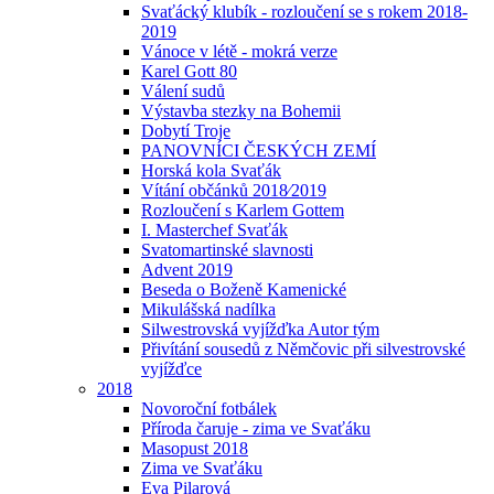
Svaťácký klubík - rozloučení se s rokem 2018-
2019
Vánoce v létě - mokrá verze
Karel Gott 80
Válení sudů
Výstavba stezky na Bohemii
Dobytí Troje
PANOVNÍCI ČESKÝCH ZEMÍ
Horská kola Svaťák
Vítání občánků 2018⁄2019
Rozloučení s Karlem Gottem
I. Masterchef Svaťák
Svatomartinské slavnosti
Advent 2019
Beseda o Boženě Kamenické
Mikulášská nadílka
Silwestrovská vyjížďka Autor tým
Přivítání sousedů z Němčovic při silvestrovské
vyjížďce
2018
Novoroční fotbálek
Příroda čaruje - zima ve Svaťáku
Masopust 2018
Zima ve Svaťáku
Eva Pilarová