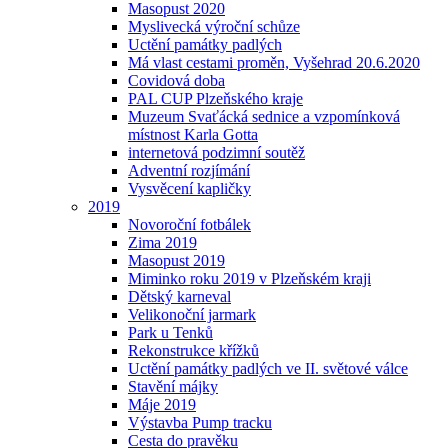
Masopust 2020
Myslivecká výroční schůze
Uctění památky padlých
Má vlast cestami proměn, Vyšehrad 20.6.2020
Covidová doba
PAL CUP Plzeňského kraje
Muzeum Svaťácká sednice a vzpomínková
místnost Karla Gotta
internetová podzimní soutěž
Adventní rozjímání
Vysvěcení kapličky
2019
Novoroční fotbálek
Zima 2019
Masopust 2019
Miminko roku 2019 v Plzeňském kraji
Dětský karneval
Velikonoční jarmark
Park u Tenků
Rekonstrukce křížků
Uctění památky padlých ve II. světové válce
Stavění májky
Máje 2019
Výstavba Pump tracku
Cesta do pravěku