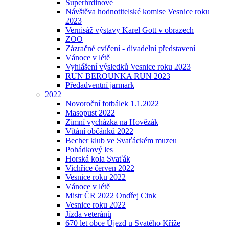
Superhrdinové
Návštěva hodnotitelské komise Vesnice roku
2023
Vernisáž výstavy Karel Gott v obrazech
ZOO
Zázračné cvíčení - divadelní představení
Vánoce v létě
Vyhlášení výsledků Vesnice roku 2023
RUN BEROUNKA RUN 2023
Předadventní jarmark
2022
Novoroční fotbálek 1.1.2022
Masopust 2022
Zimní vycházka na Hovězák
Vítání občánků 2022
Becher klub ve Svaťáckém muzeu
Pohádkový les
Horská kola Svaťák
Vichřice červen 2022
Vesnice roku 2022
Vánoce v létě
Mistr ČR 2022 Ondřej Cink
Vesnice roku 2022
Jízda veteránů
670 let obce Újezd u Svatého Kříže