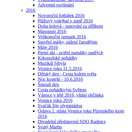
Adventní rozjímání
2016
Novoroční fotbálek 2016
Plážový volejbal v zimě 2016
Doba ledová - putování za oříškem
Masopust 2016
Velikonoční jarmark 2016
Stavění májky, pálení čarodějnic
Máje 2016
Pietní akt - uctění památky padlých
Krkonošské pohádky
Muzikál Sibyla
Vesnice roku 31.5.2016
Dětský den - Cesta kolem světa
Noc kostelů - 10.6.2016
Šmoulí den
Cesta pohádkvým Světem
Vánoce v létě 2016, vítání občánka
Vesnice roku 2016
Svaťák žije olympiádou
Oslava 2. místa Vesnice roku Plzenského kraje
2016
Divadelní představení SDO Radnice
Svatý Martin