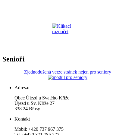
Senioři
Zjednodušená verze stránek nejen pro seniory
Adresa:
Obec Újezd u Svatého Kříže
Újezd u Sv. Kříže 27
338 24 Břasy
Kontakt
Mobil: +420 737 967 375
Tel.: +420 371 785 277