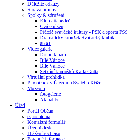
Důležité odkazy
Správa hřbitova
Spolky & sdružení
Klub důchodců
Cvičení žen
Přátelé svaťácké kultury - PSK a sportu PSS
Dramatický kroužek Svaťácký klubík
aKaT
Videogalerie
Domů k nám
Bílé Vánoce
Bílé Vánoce
Setkání fanoušků Karla Gotta
Virtuální prohlídka
Pumptrack v Újezdu u Svatého Kříže
Muzeum
fotogalerie
Aktuality
Úřad
Portál Občan+
e-podatelna
Kontaktní formulář
Úřední deska
Hlášení rozhlasu
Povinné informace