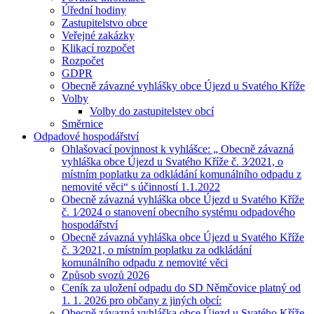
Úřední hodiny
Zastupitelstvo obce
Veřejné zakázky
Klikací rozpočet
Rozpočet
GDPR
Obecně závazné vyhlášky obce Újezd u Svatého Kříže
Volby
Volby do zastupitelstev obcí
Směrnice
Odpadové hospodářství
Ohlašovací povinnost k vyhlášce: „ Obecně závazná
vyhláška obce Újezd u Svatého Kříže č. 3⁄2021, o
místním poplatku za odkládání komunálního odpadu z
nemovité věci“ s účinností 1.1.2022
Obecně závazná vyhláška obce Újezd u Svatého Kříže
č. 1⁄2024 o stanovení obecního systému odpadového
hospodářství
Obecně závazná vyhláška obce Újezd u Svatého Kříže
č. 3⁄2021, o místním poplatku za odkládání
komunálního odpadu z nemovité věci
Způsob svozů 2026
Ceník za uložení odpadu do SD Němčovice platný od
1. 1. 2026 pro občany z jiných obcí:
Obecně závazná vyhláška obce Újezd u Svatého Kříže,