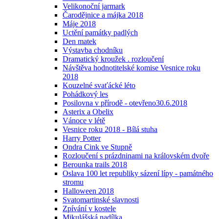
Velikonoční jarmark
Čarodějnice a májka 2018
Máje 2018
Uctění památky padlých
Den matek
Výstavba chodníku
Dramatický kroužek . rozloučení
Návštěva hodnotitelské komise Vesnice roku
2018
Kouzelné svaťácké léto
Pohádkový les
Posilovna v přírodě - otevřeno30.6.2018
Asterix a Obelix
Vánoce v létě
Vesnice roku 2018 - Bílá stuha
Harry Potter
Ondra Cink ve Stupně
Rozloučení s prázdninami na královském dvoře
Berounka trails 2018
Oslava 100 let republiky sázení lípy - památného
stromu
Halloween 2018
Svatomartinské slavnosti
Zpívání v kostele
Mikulášská nadílka