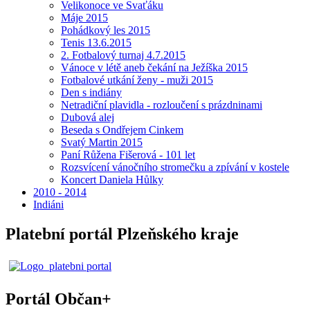
Velikonoce ve Svaťáku
Máje 2015
Pohádkový les 2015
Tenis 13.6.2015
2. Fotbalový turnaj 4.7.2015
Vánoce v létě aneb čekání na Ježíška 2015
Fotbalové utkání ženy - muži 2015
Den s indiány
Netradiční plavidla - rozloučení s prázdninami
Dubová alej
Beseda s Ondřejem Cinkem
Svatý Martin 2015
Paní Růžena Fišerová - 101 let
Rozsvícení vánočního stromečku a zpívání v kostele
Koncert Daniela Hůlky
2010 - 2014
Indiáni
Platební portál Plzeňského kraje
Portál Občan+