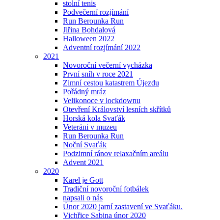
stolní tenis
Podvečerní rozjímání
Run Berounka Run
Jiřina Bohdalová
Halloween 2022
Adventní rozjímání 2022
2021
Novoroční večerní vycházka
První sníh v roce 2021
Zimní cestou katastrem Újezdu
Pořádný mráz
Velikonoce v lockdownu
Otevření Království lesních skřítků
Horská kola Svaťák
Veteráni v muzeu
Run Berounka Run
Noční Svaťák
Podzimní ránov relaxačním areálu
Advent 2021
2020
Karel je Gott
Tradiční novoroční fotbálek
napsali o nás
Únor 2020 jarní zastavení ve Svaťáku.
Vichřice Sabina únor 2020