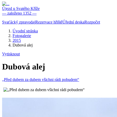
Újezd u Svatého Kříže
— založeno 1352 —
Svaťácký zpravodaj
Rezervace hřiště
Úřední deska
Rozpočet
Úvodní stránka
Fotogalerie
2015
Dubová alej
Vytisknout
Dubová alej
„Před dubem za dubem všichni rádi pobudem“