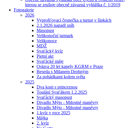
kterou se zrušuje obecně závazná vyhláška č. 1/2019
Fotogalerie
2026
Vyprošťovací česnečka a turnaj v šipkách
2.1.2026 napadl sníh
Masopust
Velikonoční jarmark
Velikonoce
MDŽ
Svaťácký kvíz
Pietní akt
Svaťácké máje
Oslava 20 let kapely KGRM v Praze
Beseda s Milanem Drobným
Za pohádkami kolem světa
2025
Dva koni s princeznou
Toulání Svaťákem 1.2.2025
Svaťácký masopust
Divadlo Mýto - Milostné manévry
Divadlo Mýto - Milostné manévry
1.kvíz v roce 2025
Májka
2. kvíz