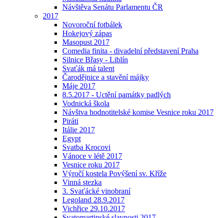
Návštěva Senátu Parlamentu ČR
2017
Novoroční fotbálek
Hokejový zápas
Masopust 2017
Comedia finita - divadelní představení Praha
Silnice Břasy - Liblín
Svaťák má talent
Čarodějnice a stavění májky
Máje 2017
8.5.2017 - Uctění památky padlých
Vodnická škola
Návštva hodnotitelské komise Vesnice roku 2017
Piráti
Itálie 2017
Egypt
Svatba Krocovi
Vánoce v létě 2017
Vesnice roku 2017
Výročí kostela Povýšení sv. Kříže
Vinná stezka
3. Svaťácké vinobraní
Legoland 28.9.2017
Vichřice 29.10.2017
Svatomartinské slavnosti 2017