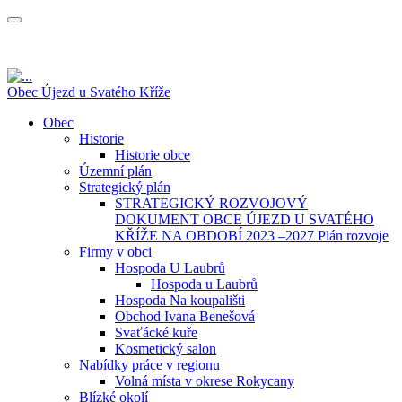
Obec Újezd u Svatého Kříže
Obec
Historie
Historie obce
Územní plán
Strategický plán
STRATEGICKÝ ROZVOJOVÝ
DOKUMENT OBCE ÚJEZD U SVATÉHO
KŘÍŽE NA OBDOBÍ 2023 –2027 Plán rozvoje
Firmy v obci
Hospoda U Laubrů
Hospoda u Laubrů
Hospoda Na koupališti
Obchod Ivana Benešová
Svaťácké kuře
Kosmetický salon
Nabídky práce v regionu
Volná místa v okrese Rokycany
Blízké okolí