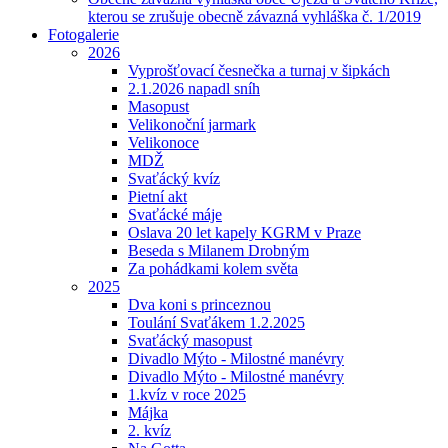
kterou se zrušuje obecně závazná vyhláška č. 1/2019
Fotogalerie
2026
Vyprošťovací česnečka a turnaj v šipkách
2.1.2026 napadl sníh
Masopust
Velikonoční jarmark
Velikonoce
MDŽ
Svaťácký kvíz
Pietní akt
Svaťácké máje
Oslava 20 let kapely KGRM v Praze
Beseda s Milanem Drobným
Za pohádkami kolem světa
2025
Dva koni s princeznou
Toulání Svaťákem 1.2.2025
Svaťácký masopust
Divadlo Mýto - Milostné manévry
Divadlo Mýto - Milostné manévry
1.kvíz v roce 2025
Májka
2. kvíz