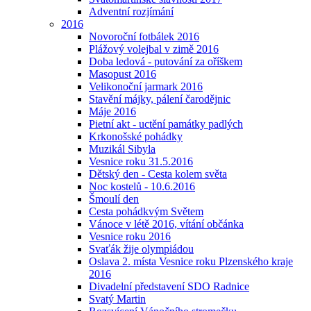
Adventní rozjímání
2016
Novoroční fotbálek 2016
Plážový volejbal v zimě 2016
Doba ledová - putování za oříškem
Masopust 2016
Velikonoční jarmark 2016
Stavění májky, pálení čarodějnic
Máje 2016
Pietní akt - uctění památky padlých
Krkonošské pohádky
Muzikál Sibyla
Vesnice roku 31.5.2016
Dětský den - Cesta kolem světa
Noc kostelů - 10.6.2016
Šmoulí den
Cesta pohádkvým Světem
Vánoce v létě 2016, vítání občánka
Vesnice roku 2016
Svaťák žije olympiádou
Oslava 2. místa Vesnice roku Plzenského kraje
2016
Divadelní představení SDO Radnice
Svatý Martin