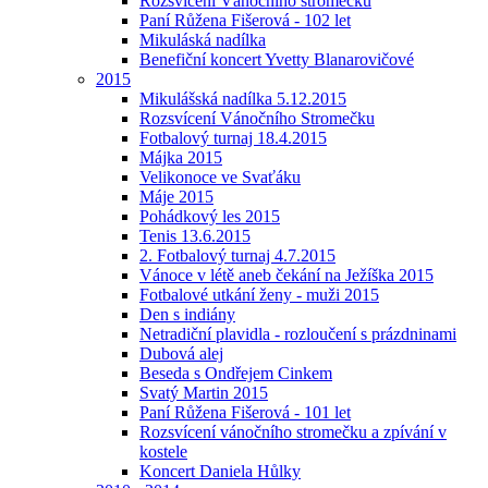
Rozsvícení Vánočního stromečku
Paní Růžena Fišerová - 102 let
Mikuláská nadílka
Benefiční koncert Yvetty Blanarovičové
2015
Mikulášská nadílka 5.12.2015
Rozsvícení Vánočního Stromečku
Fotbalový turnaj 18.4.2015
Májka 2015
Velikonoce ve Svaťáku
Máje 2015
Pohádkový les 2015
Tenis 13.6.2015
2. Fotbalový turnaj 4.7.2015
Vánoce v létě aneb čekání na Ježíška 2015
Fotbalové utkání ženy - muži 2015
Den s indiány
Netradiční plavidla - rozloučení s prázdninami
Dubová alej
Beseda s Ondřejem Cinkem
Svatý Martin 2015
Paní Růžena Fišerová - 101 let
Rozsvícení vánočního stromečku a zpívání v
kostele
Koncert Daniela Hůlky