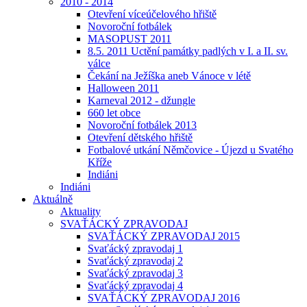
2010 - 2014
Otevření víceúčelového hřiště
Novoroční fotbálek
MASOPUST 2011
8.5. 2011 Uctění památky padlých v I. a II. sv.
válce
Čekání na Ježíška aneb Vánoce v létě
Halloween 2011
Karneval 2012 - džungle
660 let obce
Novoroční fotbálek 2013
Otevření dětského hřiště
Fotbalové utkání Němčovice - Újezd u Svatého
Kříže
Indiáni
Indiáni
Aktuálně
Aktuality
SVAŤÁCKÝ ZPRAVODAJ
SVAŤÁCKÝ ZPRAVODAJ 2015
Svaťácký zpravodaj 1
Svaťácký zpravodaj 2
Svaťácký zpravodaj 3
Svaťácký zpravodaj 4
SVAŤÁCKÝ ZPRAVODAJ 2016