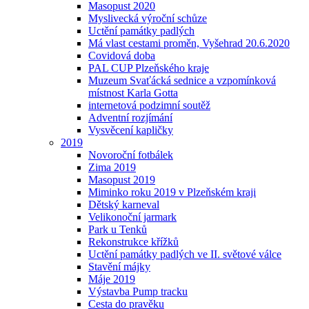
Masopust 2020
Myslivecká výroční schůze
Uctění památky padlých
Má vlast cestami proměn, Vyšehrad 20.6.2020
Covidová doba
PAL CUP Plzeňského kraje
Muzeum Svaťácká sednice a vzpomínková
místnost Karla Gotta
internetová podzimní soutěž
Adventní rozjímání
Vysvěcení kapličky
2019
Novoroční fotbálek
Zima 2019
Masopust 2019
Miminko roku 2019 v Plzeňském kraji
Dětský karneval
Velikonoční jarmark
Park u Tenků
Rekonstrukce křížků
Uctění památky padlých ve II. světové válce
Stavění májky
Máje 2019
Výstavba Pump tracku
Cesta do pravěku