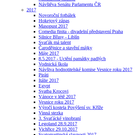
Návštěva Senátu Parlamentu ČR
2017
Novoroční fotbálek
Hokejový zápas
Masopust 2017
Comedia finita - divadelní představení Praha
Silnice Břasy - Liblín
Svaťák má talent
Čarodějnice a stavění májky
Máje 2017
8.5.2017 - Uctění památky padlých
Vodnická škola
Návštva hodnotitelské komise Vesnice roku 2017
Piráti
Itálie 2017
Egypt
Svatba Krocovi
Vánoce v létě 2017
Vesnice roku 2017
Výročí kostela Povýšení sv. Kříže
Vinná stezka
3. Svaťácké vinobraní
Legoland 28.9.2017
Vichřice 29.10.2017
Svatomartinské slavnosti 2017