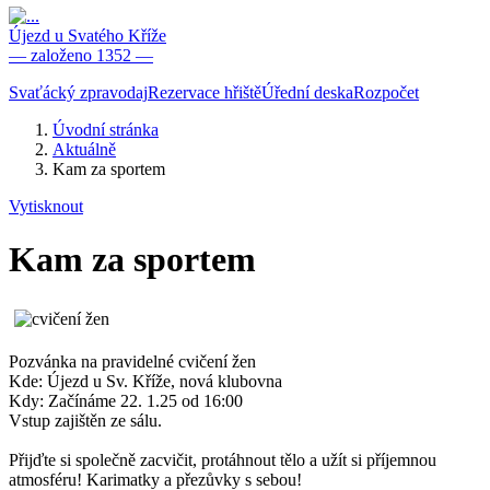
Újezd u Svatého Kříže
— založeno 1352 —
Svaťácký zpravodaj
Rezervace hřiště
Úřední deska
Rozpočet
Úvodní stránka
Aktuálně
Kam za sportem
Vytisknout
Kam za sportem
Pozvánka na pravidelné cvičení žen
Kde: Újezd u Sv. Kříže, nová klubovna
Kdy: Začínáme 22. 1.25 od 16:00
Vstup zajištěn ze sálu.
Přijďte si společně zacvičit, protáhnout tělo a užít si příjemnou
atmosféru! Karimatky a přezůvky s sebou!