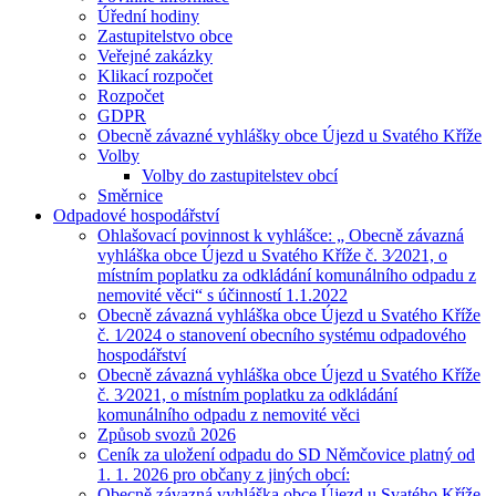
Úřední hodiny
Zastupitelstvo obce
Veřejné zakázky
Klikací rozpočet
Rozpočet
GDPR
Obecně závazné vyhlášky obce Újezd u Svatého Kříže
Volby
Volby do zastupitelstev obcí
Směrnice
Odpadové hospodářství
Ohlašovací povinnost k vyhlášce: „ Obecně závazná
vyhláška obce Újezd u Svatého Kříže č. 3⁄2021, o
místním poplatku za odkládání komunálního odpadu z
nemovité věci“ s účinností 1.1.2022
Obecně závazná vyhláška obce Újezd u Svatého Kříže
č. 1⁄2024 o stanovení obecního systému odpadového
hospodářství
Obecně závazná vyhláška obce Újezd u Svatého Kříže
č. 3⁄2021, o místním poplatku za odkládání
komunálního odpadu z nemovité věci
Způsob svozů 2026
Ceník za uložení odpadu do SD Němčovice platný od
1. 1. 2026 pro občany z jiných obcí:
Obecně závazná vyhláška obce Újezd u Svatého Kříže,