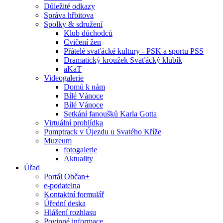
Důležité odkazy
Správa hřbitova
Spolky & sdružení
Klub důchodců
Cvičení žen
Přátelé svaťácké kultury - PSK a sportu PSS
Dramatický kroužek Svaťácký klubík
aKaT
Videogalerie
Domů k nám
Bílé Vánoce
Bílé Vánoce
Setkání fanoušků Karla Gotta
Virtuální prohlídka
Pumptrack v Újezdu u Svatého Kříže
Muzeum
fotogalerie
Aktuality
Úřad
Portál Občan+
e-podatelna
Kontaktní formulář
Úřední deska
Hlášení rozhlasu
Povinné informace