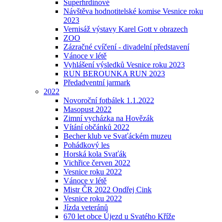
Superhrdinové
Návštěva hodnotitelské komise Vesnice roku
2023
Vernisáž výstavy Karel Gott v obrazech
ZOO
Zázračné cvíčení - divadelní představení
Vánoce v létě
Vyhlášení výsledků Vesnice roku 2023
RUN BEROUNKA RUN 2023
Předadventní jarmark
2022
Novoroční fotbálek 1.1.2022
Masopust 2022
Zimní vycházka na Hovězák
Vítání občánků 2022
Becher klub ve Svaťáckém muzeu
Pohádkový les
Horská kola Svaťák
Vichřice červen 2022
Vesnice roku 2022
Vánoce v létě
Mistr ČR 2022 Ondřej Cink
Vesnice roku 2022
Jízda veteránů
670 let obce Újezd u Svatého Kříže