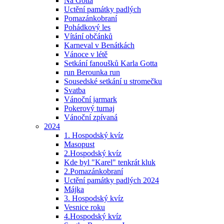
Na Gotta
Uctění památky padlých
Pomazánkobraní
Pohádkový les
Vítání občánků
Karneval v Benátkách
Vánoce v létě
Setkání fanoušků Karla Gotta
run Berounka run
Sousedské setkání u stromečku
Svatba
Vánoční jarmark
Pokerový turnaj
Vánoční zpívaná
2024
1. Hospodský kvíz
Masopust
2.Hospodský kvíz
Kde byl "Karel" tenkrát kluk
2.Pomazánkobraní
Uctění památky padlých 2024
Májka
3. Hospodský kvíz
Vesnice roku
4.Hospodský kvíz