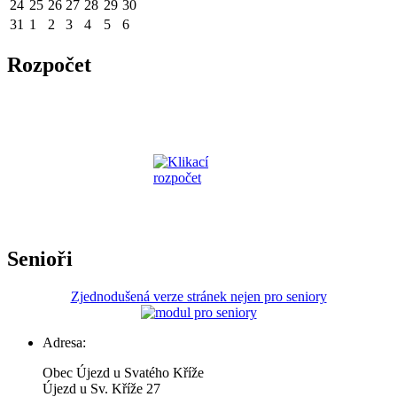
24
25
26
27
28
29
30
31
1
2
3
4
5
6
Rozpočet
Senioři
Zjednodušená verze stránek nejen pro seniory
Adresa:
Obec Újezd u Svatého Kříže
Újezd u Sv. Kříže 27