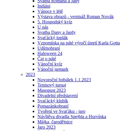
Svatba Romana a Jany
Indiáni
Vánoce v létě
Výstava obrazů - vernisáž Roman Novák
5. Hospodský kvíz
U nás
Svatba Dany a Jardy
Svaťácký tuplák
Vzpomínka na páté výročí úmrtí Karla Gotta
Udírnobraní
Haloween 24
Čaj o páté
Vánoční kvíz
Vánoční jarmark
2023
Novoroční fotbálek 1.1.2023
Tenisový turnaj
Masopust 2023
Divadelní představení
Svaťácký klubík
Pomazánkobraní
Tvoření ve Svaťáku - jaro
Návštěva divadla Spejbla a Hurvínka
Májka, čarodějnice
Jaro 2023