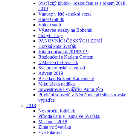
Svaťácký klubík - rozloučení se s rokem 2018-
2019
Vánoce v létě - mokrá verze
Karel Gott 80
Válení sudů
Výstavba stezky na Bohemii
Dobytí Troje
PANOVNÍCI ČESKÝCH ZEMÍ
Horská kola Svaťák
Vítání občánků 2018⁄2019
Rozloučení s Karlem Gottem
I. Masterchef Svaťák
Svatomartinské slavnosti
Advent 2019
Beseda o Boženě Kamenické
Mikulášská nadílka
Silwestrovská vyjížďka Autor tým
Přivítání sousedů z Němčovic při silvestrovské
vyjížďce
2018
Novoroční fotbálek
Příroda čaruje - zima ve Svaťáku
Masopust 2018
Zima ve Svaťáku
Eva Pilarová