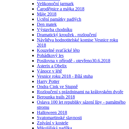
Velikonoční jarmark
Čarodějnice a májka 2018
Máje 2018
Uctění památky padlých
Den matek
Výstavba chodníku
Dramatický kroužek . rozloučení
Návštěva hodnotitelské komise Vesnice roku
2018
Kouzelné svaťácké léto
Pohádkový les
Posilovna v přírodě - otevřeno30.6.2018
Asterix a Obelix
Vánoce v létě
Vesnice roku 2018 - Bílá stuha
Harry Potter
Ondra Cink ve Stupně
Rozloučení s prázdninami na královském dvoře
Berounka trails 2018
Oslava 100 let republiky sázení lípy - památného
stromu
Halloween 2018
Svatomartinské slavnosti
Zpívání v kostele
Mikulášská nadílka