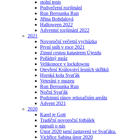
stolní tenis
Podvečerní rozjímání
Run Berounka Run
Jiřina Bohdalová
Halloween 2022
Adventní rozjímání 2022
2021
Novoroční večerní vycházka
První sníh v roce 2021
Zimní cestou katastrem Újezdu
Pořádný mráz
Velikonoce v lockdownu
Otevření Království lesních skřítků
Horská kola Svaťák
Veteráni v muzeu
Run Berounka Run
Noční Svaťák
Podzimní ránov relaxačním areálu
Advent 2021
2020
Karel je Gott
Tradiční novoroční fotbálek
napsali o nás
Únor 2020 jarní zastavení ve Svaťáku.
Vichřice Sabina únor 2020