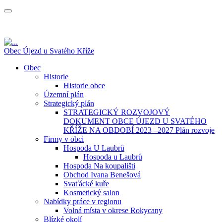
Obec Újezd u Svatého Kříže
Obec
Historie
Historie obce
Územní plán
Strategický plán
STRATEGICKÝ ROZVOJOVÝ
DOKUMENT OBCE ÚJEZD U SVATÉHO
KŘÍŽE NA OBDOBÍ 2023 –2027 Plán rozvoje
Firmy v obci
Hospoda U Laubrů
Hospoda u Laubrů
Hospoda Na koupališti
Obchod Ivana Benešová
Svaťácké kuře
Kosmetický salon
Nabídky práce v regionu
Volná místa v okrese Rokycany
Blízké okolí