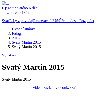
Újezd u Svatého Kříže
— založeno 1352 —
Svaťácký zpravodaj
Rezervace hřiště
Úřední deska
Rozpočet
Úvodní stránka
Fotogalerie
2015
Svatý Martin 2015
Svatý Martin 2015
Vytisknout
Svatý Martin 2015
Svatý Martin 2015
videoukázka
videoukázka1