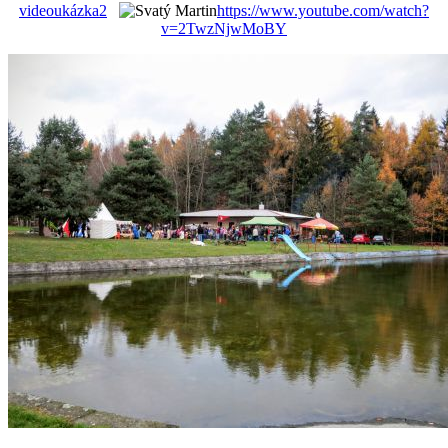
videoukázka2
https://www.youtube.com/watch?
v=2TwzNjwMoBY