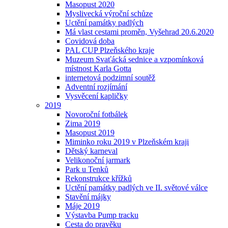
Masopust 2020
Myslivecká výroční schůze
Uctění památky padlých
Má vlast cestami proměn, Vyšehrad 20.6.2020
Covidová doba
PAL CUP Plzeňského kraje
Muzeum Svaťácká sednice a vzpomínková
místnost Karla Gotta
internetová podzimní soutěž
Adventní rozjímání
Vysvěcení kapličky
2019
Novoroční fotbálek
Zima 2019
Masopust 2019
Miminko roku 2019 v Plzeňském kraji
Dětský karneval
Velikonoční jarmark
Park u Tenků
Rekonstrukce křížků
Uctění památky padlých ve II. světové válce
Stavění májky
Máje 2019
Výstavba Pump tracku
Cesta do pravěku