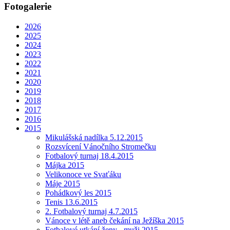
Fotogalerie
2026
2025
2024
2023
2022
2021
2020
2019
2018
2017
2016
2015
Mikulášská nadílka 5.12.2015
Rozsvícení Vánočního Stromečku
Fotbalový turnaj 18.4.2015
Májka 2015
Velikonoce ve Svaťáku
Máje 2015
Pohádkový les 2015
Tenis 13.6.2015
2. Fotbalový turnaj 4.7.2015
Vánoce v létě aneb čekání na Ježíška 2015
Fotbalové utkání ženy - muži 2015