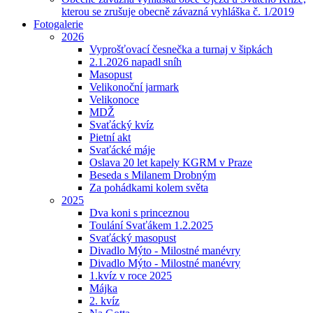
kterou se zrušuje obecně závazná vyhláška č. 1/2019
Fotogalerie
2026
Vyprošťovací česnečka a turnaj v šipkách
2.1.2026 napadl sníh
Masopust
Velikonoční jarmark
Velikonoce
MDŽ
Svaťácký kvíz
Pietní akt
Svaťácké máje
Oslava 20 let kapely KGRM v Praze
Beseda s Milanem Drobným
Za pohádkami kolem světa
2025
Dva koni s princeznou
Toulání Svaťákem 1.2.2025
Svaťácký masopust
Divadlo Mýto - Milostné manévry
Divadlo Mýto - Milostné manévry
1.kvíz v roce 2025
Májka
2. kvíz