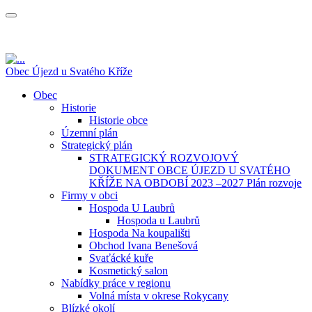
Obec Újezd u Svatého Kříže
Obec
Historie
Historie obce
Územní plán
Strategický plán
STRATEGICKÝ ROZVOJOVÝ
DOKUMENT OBCE ÚJEZD U SVATÉHO
KŘÍŽE NA OBDOBÍ 2023 –2027 Plán rozvoje
Firmy v obci
Hospoda U Laubrů
Hospoda u Laubrů
Hospoda Na koupališti
Obchod Ivana Benešová
Svaťácké kuře
Kosmetický salon
Nabídky práce v regionu
Volná místa v okrese Rokycany
Blízké okolí