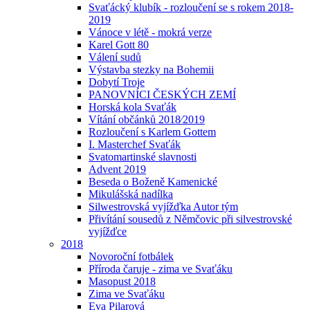
Svaťácký klubík - rozloučení se s rokem 2018-
2019
Vánoce v létě - mokrá verze
Karel Gott 80
Válení sudů
Výstavba stezky na Bohemii
Dobytí Troje
PANOVNÍCI ČESKÝCH ZEMÍ
Horská kola Svaťák
Vítání občánků 2018⁄2019
Rozloučení s Karlem Gottem
I. Masterchef Svaťák
Svatomartinské slavnosti
Advent 2019
Beseda o Boženě Kamenické
Mikulášská nadílka
Silwestrovská vyjížďka Autor tým
Přivítání sousedů z Němčovic při silvestrovské
vyjížďce
2018
Novoroční fotbálek
Příroda čaruje - zima ve Svaťáku
Masopust 2018
Zima ve Svaťáku
Eva Pilarová