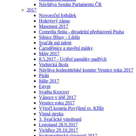
Návštěva Senátu Parlamentu ČR
2017
Novoroční fotbálek
Hokejový zápas
Masopust 2017
Comedia finita - divadelní představení Praha
Silnice Břasy - Liblín
Svaťák má talent
Čarodějnice a stavění májky
Máje 2017
8.5.2017 - Uctění památky padlých
Vodnická škola
Návštva hodnotitelské komise Vesnice roku 2017
Piráti
Itálie 2017
Egypt
Svatba Krocovi
Vánoce v létě 2017
Vesnice roku 2017
Výročí kostela Povýšení sv. Kříže
Vinná stezka
3. Svaťácké vinobraní
Legoland 28.9.2017
Vichřice 29.10.2017
Svatomartinské slavnosti 2017