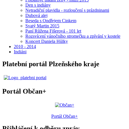
Den s indiány
Netradiční plavidla - rozloučení s prázdninami
Dubová alej
Beseda s Ondřejem Cinkem
Svatý Martin 2015
Paní Růžena Fišerová - 101 let
Rozsvícení vánočního stromečku a zpívání v kostele
Koncert Daniela Hůlky
2010 - 2014
Indiáni
Platební portál Plzeňského kraje
Portál Občan+
Portál Občan+
Přihlášení k odběru zpráv