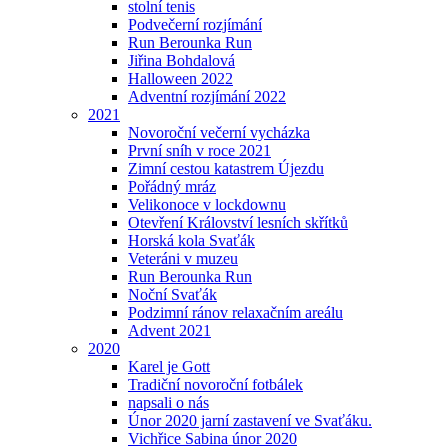
stolní tenis
Podvečerní rozjímání
Run Berounka Run
Jiřina Bohdalová
Halloween 2022
Adventní rozjímání 2022
2021
Novoroční večerní vycházka
První sníh v roce 2021
Zimní cestou katastrem Újezdu
Pořádný mráz
Velikonoce v lockdownu
Otevření Království lesních skřítků
Horská kola Svaťák
Veteráni v muzeu
Run Berounka Run
Noční Svaťák
Podzimní ránov relaxačním areálu
Advent 2021
2020
Karel je Gott
Tradiční novoroční fotbálek
napsali o nás
Únor 2020 jarní zastavení ve Svaťáku.
Vichřice Sabina únor 2020