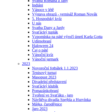
Svatba Romana a Jany
Indiáni
Vánoce v létě
Výstava obrazů - vernisáž Roman Novák
5. Hospodský kvíz
U nás
Svatba Dany a Jardy
Svaťácký tuplák
Vzpomínka na páté výročí úmrtí Karla Gotta
Udírnobraní
Haloween 24
Čaj o páté
Vánoční kvíz
Vánoční jarmark
2023
Novoroční fotbálek 1.1.2023
Tenisový turnaj
Masopust 2023
Divadelní představení
Svaťácký klubík
Pomazánkobraní
Tvoření ve Svaťáku - jaro
Návštěva divadla Spejbla a Hurvínka
Májka, čarodějnice
Jaro 2023