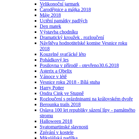
Velikonoční jarmark
Čarodějnice a májka 2018
Máje 2018
Uctění památky padlých
Den matek
Výstavba chodníku
Dramatický kroužek . rozloučení
Návštěva hodnotitelské komise Vesnice roku
2018
Kouzelné svaťácké léto
Pohádkový les
Posilovna v přírodě - otevřeno30.6.2018
Asterix a Obelix
Vánoce v létě
Vesnice roku 2018 - Bílá stuha
Harry Potter
Ondra Cink ve Stupně
Rozloučení s prázdninami na královském dvoře
Berounka trails 2018
Oslava 100 let republiky sázení lípy - památného
stromu
Halloween 2018
Svatomartinské slavnosti
Zpívání v kostele
Mikulášská nadílka