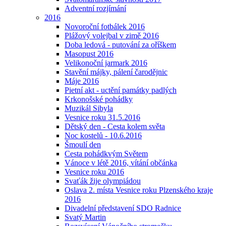
Adventní rozjímání
2016
Novoroční fotbálek 2016
Plážový volejbal v zimě 2016
Doba ledová - putování za oříškem
Masopust 2016
Velikonoční jarmark 2016
Stavění májky, pálení čarodějnic
Máje 2016
Pietní akt - uctění památky padlých
Krkonošské pohádky
Muzikál Sibyla
Vesnice roku 31.5.2016
Dětský den - Cesta kolem světa
Noc kostelů - 10.6.2016
Šmoulí den
Cesta pohádkvým Světem
Vánoce v létě 2016, vítání občánka
Vesnice roku 2016
Svaťák žije olympiádou
Oslava 2. místa Vesnice roku Plzenského kraje
2016
Divadelní představení SDO Radnice
Svatý Martin