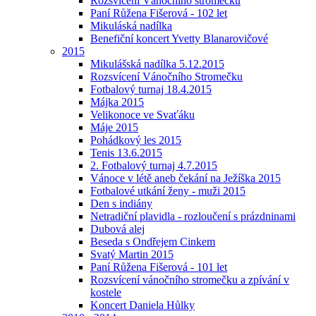
Rozsvícení Vánočního stromečku
Paní Růžena Fišerová - 102 let
Mikuláská nadílka
Benefiční koncert Yvetty Blanarovičové
2015
Mikulášská nadílka 5.12.2015
Rozsvícení Vánočního Stromečku
Fotbalový turnaj 18.4.2015
Májka 2015
Velikonoce ve Svaťáku
Máje 2015
Pohádkový les 2015
Tenis 13.6.2015
2. Fotbalový turnaj 4.7.2015
Vánoce v létě aneb čekání na Ježíška 2015
Fotbalové utkání ženy - muži 2015
Den s indiány
Netradiční plavidla - rozloučení s prázdninami
Dubová alej
Beseda s Ondřejem Cinkem
Svatý Martin 2015
Paní Růžena Fišerová - 101 let
Rozsvícení vánočního stromečku a zpívání v
kostele
Koncert Daniela Hůlky