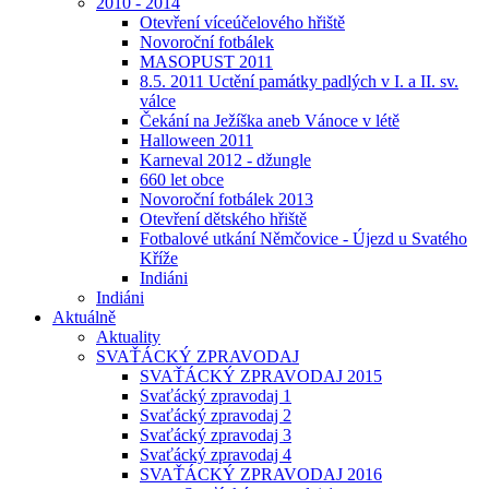
2010 - 2014
Otevření víceúčelového hřiště
Novoroční fotbálek
MASOPUST 2011
8.5. 2011 Uctění památky padlých v I. a II. sv.
válce
Čekání na Ježíška aneb Vánoce v létě
Halloween 2011
Karneval 2012 - džungle
660 let obce
Novoroční fotbálek 2013
Otevření dětského hřiště
Fotbalové utkání Němčovice - Újezd u Svatého
Kříže
Indiáni
Indiáni
Aktuálně
Aktuality
SVAŤÁCKÝ ZPRAVODAJ
SVAŤÁCKÝ ZPRAVODAJ 2015
Svaťácký zpravodaj 1
Svaťácký zpravodaj 2
Svaťácký zpravodaj 3
Svaťácký zpravodaj 4
SVAŤÁCKÝ ZPRAVODAJ 2016