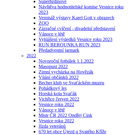
Superhrdinové
Návštěva hodnotitelské komise Vesnice roku
2023
Vernisáž výstavy Karel Gott v obrazech
ZOO
Zázračné cvíčení - divadelní představení
Vánoce v létě
Vyhlášení výsledků Vesnice roku 2023
RUN BEROUNKA RUN 2023
Předadventní jarmark
2022
Novoroční fotbálek 1.1.2022
Masopust 2022
Zimní vycházka na Hovězák
Vítání občánků 2022
Becher klub ve Svaťáckém muzeu
Pohádkový les
Horská kola Svaťák
Vichřice červen 2022
Vesnice roku 2022
Vánoce v létě
Mistr ČR 2022 Ondřej Cink
Vesnice roku 2022
Jízda veteránů
670 let obce Újezd u Svatého Kříže