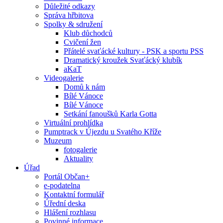
Důležité odkazy
Správa hřbitova
Spolky & sdružení
Klub důchodců
Cvičení žen
Přátelé svaťácké kultury - PSK a sportu PSS
Dramatický kroužek Svaťácký klubík
aKaT
Videogalerie
Domů k nám
Bílé Vánoce
Bílé Vánoce
Setkání fanoušků Karla Gotta
Virtuální prohlídka
Pumptrack v Újezdu u Svatého Kříže
Muzeum
fotogalerie
Aktuality
Úřad
Portál Občan+
e-podatelna
Kontaktní formulář
Úřední deska
Hlášení rozhlasu
Povinné informace