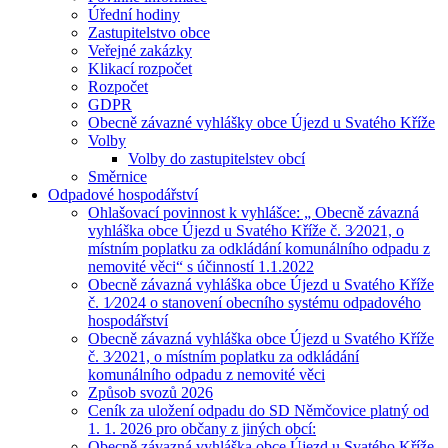
Úřední hodiny
Zastupitelstvo obce
Veřejné zakázky
Klikací rozpočet
Rozpočet
GDPR
Obecně závazné vyhlášky obce Újezd u Svatého Kříže
Volby
Volby do zastupitelstev obcí
Směrnice
Odpadové hospodářství
Ohlašovací povinnost k vyhlášce: „ Obecně závazná
vyhláška obce Újezd u Svatého Kříže č. 3⁄2021, o
místním poplatku za odkládání komunálního odpadu z
nemovité věci“ s účinností 1.1.2022
Obecně závazná vyhláška obce Újezd u Svatého Kříže
č. 1⁄2024 o stanovení obecního systému odpadového
hospodářství
Obecně závazná vyhláška obce Újezd u Svatého Kříže
č. 3⁄2021, o místním poplatku za odkládání
komunálního odpadu z nemovité věci
Způsob svozů 2026
Ceník za uložení odpadu do SD Němčovice platný od
1. 1. 2026 pro občany z jiných obcí:
Obecně závazná vyhláška obce Újezd u Svatého Kříže,