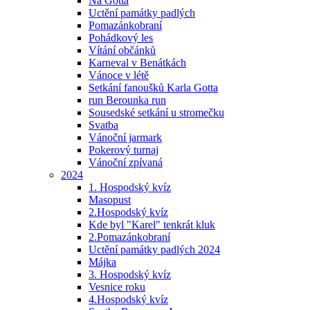
Na Gotta
Uctění památky padlých
Pomazánkobraní
Pohádkový les
Vítání občánků
Karneval v Benátkách
Vánoce v létě
Setkání fanoušků Karla Gotta
run Berounka run
Sousedské setkání u stromečku
Svatba
Vánoční jarmark
Pokerový turnaj
Vánoční zpívaná
2024
1. Hospodský kvíz
Masopust
2.Hospodský kvíz
Kde byl "Karel" tenkrát kluk
2.Pomazánkobraní
Uctění památky padlých 2024
Májka
3. Hospodský kvíz
Vesnice roku
4.Hospodský kvíz