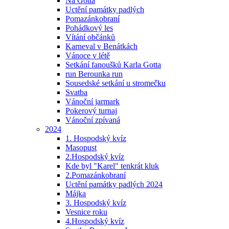
Na Gotta
Uctění památky padlých
Pomazánkobraní
Pohádkový les
Vítání občánků
Karneval v Benátkách
Vánoce v létě
Setkání fanoušků Karla Gotta
run Berounka run
Sousedské setkání u stromečku
Svatba
Vánoční jarmark
Pokerový turnaj
Vánoční zpívaná
2024
1. Hospodský kvíz
Masopust
2.Hospodský kvíz
Kde byl "Karel" tenkrát kluk
2.Pomazánkobraní
Uctění památky padlých 2024
Májka
3. Hospodský kvíz
Vesnice roku
4.Hospodský kvíz