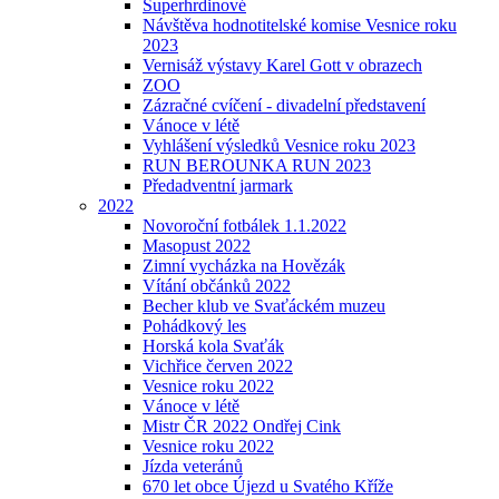
Superhrdinové
Návštěva hodnotitelské komise Vesnice roku
2023
Vernisáž výstavy Karel Gott v obrazech
ZOO
Zázračné cvíčení - divadelní představení
Vánoce v létě
Vyhlášení výsledků Vesnice roku 2023
RUN BEROUNKA RUN 2023
Předadventní jarmark
2022
Novoroční fotbálek 1.1.2022
Masopust 2022
Zimní vycházka na Hovězák
Vítání občánků 2022
Becher klub ve Svaťáckém muzeu
Pohádkový les
Horská kola Svaťák
Vichřice červen 2022
Vesnice roku 2022
Vánoce v létě
Mistr ČR 2022 Ondřej Cink
Vesnice roku 2022
Jízda veteránů
670 let obce Újezd u Svatého Kříže