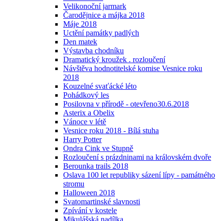
Velikonoční jarmark
Čarodějnice a májka 2018
Máje 2018
Uctění památky padlých
Den matek
Výstavba chodníku
Dramatický kroužek . rozloučení
Návštěva hodnotitelské komise Vesnice roku
2018
Kouzelné svaťácké léto
Pohádkový les
Posilovna v přírodě - otevřeno30.6.2018
Asterix a Obelix
Vánoce v létě
Vesnice roku 2018 - Bílá stuha
Harry Potter
Ondra Cink ve Stupně
Rozloučení s prázdninami na královském dvoře
Berounka trails 2018
Oslava 100 let republiky sázení lípy - památného
stromu
Halloween 2018
Svatomartinské slavnosti
Zpívání v kostele
Mikulášská nadílka