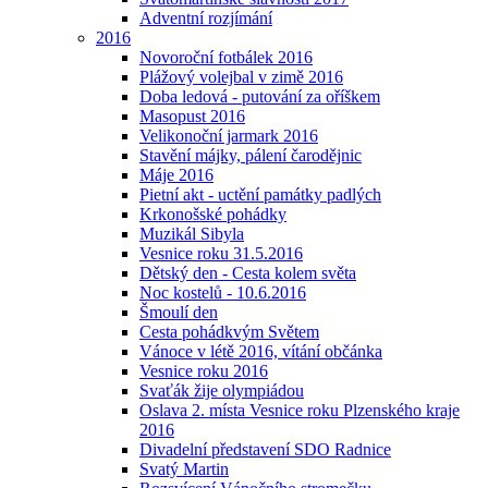
Adventní rozjímání
2016
Novoroční fotbálek 2016
Plážový volejbal v zimě 2016
Doba ledová - putování za oříškem
Masopust 2016
Velikonoční jarmark 2016
Stavění májky, pálení čarodějnic
Máje 2016
Pietní akt - uctění památky padlých
Krkonošské pohádky
Muzikál Sibyla
Vesnice roku 31.5.2016
Dětský den - Cesta kolem světa
Noc kostelů - 10.6.2016
Šmoulí den
Cesta pohádkvým Světem
Vánoce v létě 2016, vítání občánka
Vesnice roku 2016
Svaťák žije olympiádou
Oslava 2. místa Vesnice roku Plzenského kraje
2016
Divadelní představení SDO Radnice
Svatý Martin