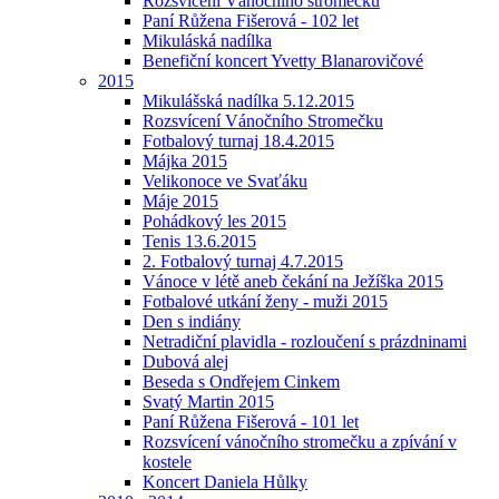
Rozsvícení Vánočního stromečku
Paní Růžena Fišerová - 102 let
Mikuláská nadílka
Benefiční koncert Yvetty Blanarovičové
2015
Mikulášská nadílka 5.12.2015
Rozsvícení Vánočního Stromečku
Fotbalový turnaj 18.4.2015
Májka 2015
Velikonoce ve Svaťáku
Máje 2015
Pohádkový les 2015
Tenis 13.6.2015
2. Fotbalový turnaj 4.7.2015
Vánoce v létě aneb čekání na Ježíška 2015
Fotbalové utkání ženy - muži 2015
Den s indiány
Netradiční plavidla - rozloučení s prázdninami
Dubová alej
Beseda s Ondřejem Cinkem
Svatý Martin 2015
Paní Růžena Fišerová - 101 let
Rozsvícení vánočního stromečku a zpívání v
kostele
Koncert Daniela Hůlky