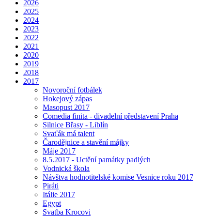
2026
2025
2024
2023
2022
2021
2020
2019
2018
2017
Novoroční fotbálek
Hokejový zápas
Masopust 2017
Comedia finita - divadelní představení Praha
Silnice Břasy - Liblín
Svaťák má talent
Čarodějnice a stavění májky
Máje 2017
8.5.2017 - Uctění památky padlých
Vodnická škola
Návštva hodnotitelské komise Vesnice roku 2017
Piráti
Itálie 2017
Egypt
Svatba Krocovi