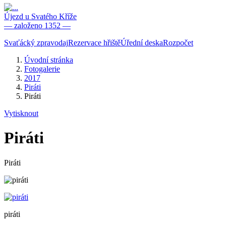
Újezd u Svatého Kříže
— založeno 1352 —
Svaťácký zpravodaj
Rezervace hřiště
Úřední deska
Rozpočet
Úvodní stránka
Fotogalerie
2017
Piráti
Piráti
Vytisknout
Piráti
Piráti
piráti