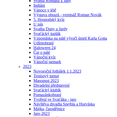
Svatba Romana a Jany
Indiáni
Vánoce v létě
Výstava obrazů - vernisáž Roman Novák
5. Hospodský kvíz
U nás
Svatba Dany a Jardy
Svaťácký tuplák
Vzpomínka na páté výročí úmrtí Karla Gotta
Udírnobraní
Haloween 24
Čaj o páté
Vánoční kvíz
Vánoční jarmark
2023
Novoroční fotbálek 1.1.2023
Tenisový turnaj
Masopust 2023
Divadelní představení
Svaťácký klubík
Pomazánkobraní
Tvoření ve Svaťáku - jaro
Návštěva divadla Spejbla a Hurvínka
Májka, čarodějnice
Jaro 2023