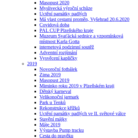
Masopust 2020
Myslivecká výroční schůze
Uctění památky padlých
Má vlast cestami proměn, Vyšehrad 20.6.2020
Covidová doba
PAL CUP Plzeňského kraje
Muzeum Svaťácká sednice a vzpomínková
místnost Karla Gotta
internetová podzimní soutěž
Adventní rozjímání
Vysvěcení kapličky
2019
Novoroční fotbálek
Zima 2019
Masopust 2019
Miminko roku 2019 v Plzeňském kraji
Dětský karneval
Velikonoční jarmark
Park u Tenků
Rekonstrukce křížků
Uctění památky padlých ve II. světové válce
Stavění májky
Máje 2019
Výstavba Pump tracku
Cesta do pravěku