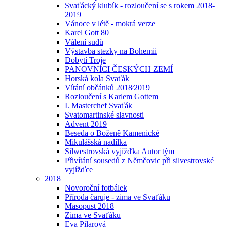
Svaťácký klubík - rozloučení se s rokem 2018-
2019
Vánoce v létě - mokrá verze
Karel Gott 80
Válení sudů
Výstavba stezky na Bohemii
Dobytí Troje
PANOVNÍCI ČESKÝCH ZEMÍ
Horská kola Svaťák
Vítání občánků 2018⁄2019
Rozloučení s Karlem Gottem
I. Masterchef Svaťák
Svatomartinské slavnosti
Advent 2019
Beseda o Boženě Kamenické
Mikulášská nadílka
Silwestrovská vyjížďka Autor tým
Přivítání sousedů z Němčovic při silvestrovské
vyjížďce
2018
Novoroční fotbálek
Příroda čaruje - zima ve Svaťáku
Masopust 2018
Zima ve Svaťáku
Eva Pilarová