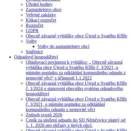
Úřední hodiny
Zastupitelstvo obce
Veřejné zakázky
Klikací rozpočet
Rozpočet
GDPR
Obecně závazné vyhlášky obce Újezd u Svatého Kříže
Volby
Volby do zastupitelstev obcí
Směrnice
Odpadové hospodářství
Ohlašovací povinnost k vyhlášce: „ Obecně závazná
vyhláška obce Újezd u Svatého Kříže č. 3⁄2021, o
místním poplatku za odkládání komunálního odpadu z
nemovité věci“ s účinností 1.1.2022
Obecně závazná vyhláška obce Újezd u Svatého Kříže
č. 1⁄2024 o stanovení obecního systému odpadového
hospodářství
Obecně závazná vyhláška obce Újezd u Svatého Kříže
č. 3⁄2021, o místním poplatku za odkládání
komunálního odpadu z nemovité věci
Způsob svozů 2026
Ceník za uložení odpadu do SD Němčovice platný od
1. 1. 2026 pro občany z jiných obcí:
Obecně závazná vyhláška obce Újezd u Svatého Kříže,