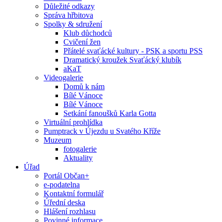
Důležité odkazy
Správa hřbitova
Spolky & sdružení
Klub důchodců
Cvičení žen
Přátelé svaťácké kultury - PSK a sportu PSS
Dramatický kroužek Svaťácký klubík
aKaT
Videogalerie
Domů k nám
Bílé Vánoce
Bílé Vánoce
Setkání fanoušků Karla Gotta
Virtuální prohlídka
Pumptrack v Újezdu u Svatého Kříže
Muzeum
fotogalerie
Aktuality
Úřad
Portál Občan+
e-podatelna
Kontaktní formulář
Úřední deska
Hlášení rozhlasu
Povinné informace