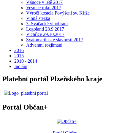
Vánoce v létě 2017
Vesnice roku 2017
Výročí kostela Povýšení sv. Kříže
Vinná stezka
3. Svaťácké vinobraní
Legoland 28.9.2017
Vichřice 29.10.2017
Svatomartinské slavnosti 2017
Adventní rozjímání
2016
2015
2010 - 2014
Indiáni
Platební portál Plzeňského kraje
Portál Občan+
Portál Občan+