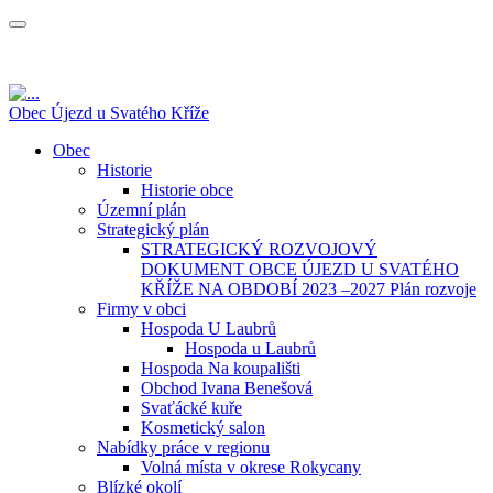
Obec Újezd u Svatého Kříže
Obec
Historie
Historie obce
Územní plán
Strategický plán
STRATEGICKÝ ROZVOJOVÝ
DOKUMENT OBCE ÚJEZD U SVATÉHO
KŘÍŽE NA OBDOBÍ 2023 –2027 Plán rozvoje
Firmy v obci
Hospoda U Laubrů
Hospoda u Laubrů
Hospoda Na koupališti
Obchod Ivana Benešová
Svaťácké kuře
Kosmetický salon
Nabídky práce v regionu
Volná místa v okrese Rokycany
Blízké okolí