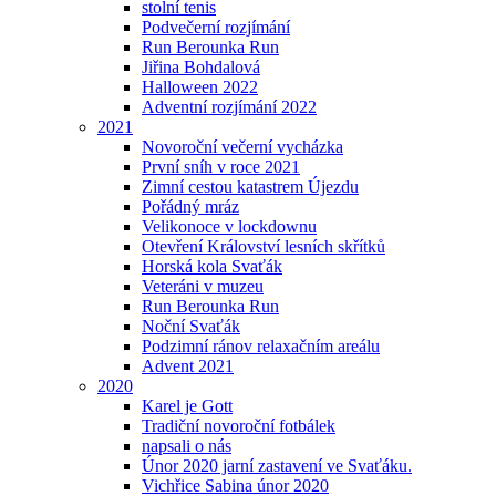
stolní tenis
Podvečerní rozjímání
Run Berounka Run
Jiřina Bohdalová
Halloween 2022
Adventní rozjímání 2022
2021
Novoroční večerní vycházka
První sníh v roce 2021
Zimní cestou katastrem Újezdu
Pořádný mráz
Velikonoce v lockdownu
Otevření Království lesních skřítků
Horská kola Svaťák
Veteráni v muzeu
Run Berounka Run
Noční Svaťák
Podzimní ránov relaxačním areálu
Advent 2021
2020
Karel je Gott
Tradiční novoroční fotbálek
napsali o nás
Únor 2020 jarní zastavení ve Svaťáku.
Vichřice Sabina únor 2020