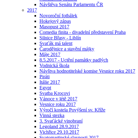
Návštěva Senátu Parlamentu ČR
2017
Novoroční fotbálek
Hokejový zápas
Masopust 2017
Comedia finita - divadelní představení Praha
Silnice Břasy - Liblín
Svaťák má talent
Čarodějnice a stavění májky
Máje 2017
8.5.2017 - Uctění památky padlých
Vodnická škola
Návštva hodnotitelské komise Vesnice roku 2017
Piráti
Itálie 2017
Egypt
Svatba Krocovi
Vánoce v létě 2017
Vesnice roku 2017
Výročí kostela Povýšení sv. Kříže
Vinná stezka
3. Svaťácké vinobraní
Legoland 28.9.2017
Vichřice 29.10.2017
Svatomartinské slavnosti 2017