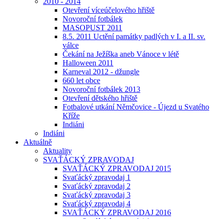
2010 - 2014
Otevření víceúčelového hřiště
Novoroční fotbálek
MASOPUST 2011
8.5. 2011 Uctění památky padlých v I. a II. sv.
válce
Čekání na Ježíška aneb Vánoce v létě
Halloween 2011
Karneval 2012 - džungle
660 let obce
Novoroční fotbálek 2013
Otevření dětského hřiště
Fotbalové utkání Němčovice - Újezd u Svatého
Kříže
Indiáni
Indiáni
Aktuálně
Aktuality
SVAŤÁCKÝ ZPRAVODAJ
SVAŤÁCKÝ ZPRAVODAJ 2015
Svaťácký zpravodaj 1
Svaťácký zpravodaj 2
Svaťácký zpravodaj 3
Svaťácký zpravodaj 4
SVAŤÁCKÝ ZPRAVODAJ 2016