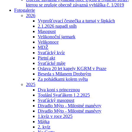
kterou se zrušuje obecně závazná vyhláška č. 1/2019
Fotogalerie
2026
Vyprošťovací česnečka a turnaj v šipkách
2.1.2026 napadl sníh
Masopust
Velikonoční jarmark
Velikonoce
MDŽ
Svaťácký kvíz
Pietní akt
Svaťácké máje
Oslava 20 let kapely KGRM v Praze
Beseda s Milanem Drobným
Za pohádkami kolem světa
2025
Dva koni s princeznou
Toulání Svaťákem 1.2.2025
Svaťácký masopust
Divadlo Mýto - Milostné manévry
Divadlo Mýto - Milostné manévry
1.kvíz v roce 2025
Májka
2. kvíz