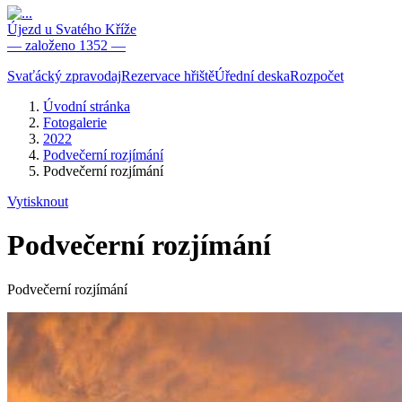
Újezd u Svatého Kříže
— založeno 1352 —
Svaťácký zpravodaj
Rezervace hřiště
Úřední deska
Rozpočet
Úvodní stránka
Fotogalerie
2022
Podvečerní rozjímání
Podvečerní rozjímání
Vytisknout
Podvečerní rozjímání
Podvečerní rozjímání