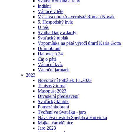
Svatba Romana a Jany
Indiáni
Vánoce v létě
Výstava obrazů - vernisáž Roman Novák
5. Hospodský kvíz
U nás
Svatba Dany a Jardy
Svaťácký tuplák
Vzpomínka na páté výročí úmrtí Karla Gotta
Udírnobraní
Haloween 24
Čaj o páté
Vánoční kvíz
Vánoční jarmark
2023
Novoroční fotbálek 1.1.2023
Tenisový turnaj
Masopust 2023
Divadelní představení
Svaťácký klubík
Pomazánkobraní
Tvoření ve Svaťáku - jaro
Návštěva divadla Spejbla a Hurvínka
Májka, čarodějnice
Jaro 2023