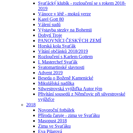
Svaťácký klubík - rozloučení se s rokem 2018-
2019
Vánoce v létě - mokrá verze
Karel Gott 80
Válení sudů
Výstavba stezky na Bohemii
Dobytí Troje
PANOVNÍCI ČESKÝCH ZEMÍ
Horská kola Svaťák
Vítání občánků 2018⁄2019
Rozloučení s Karlem Gottem
I. Masterchef Svaťák
Svatomartinské slavnosti
Advent 2019
Beseda o Boženě Kamenické
Mikulášská nadílka
Silwestrovská vyjížďka Autor tým
Přivítání sousedů z Němčovic při silvestrovské
vyjížďce
2018
Novoroční fotbálek
Příroda čaruje - zima ve Svaťáku
Masopust 2018
Zima ve Svaťáku
Eva Pilarová