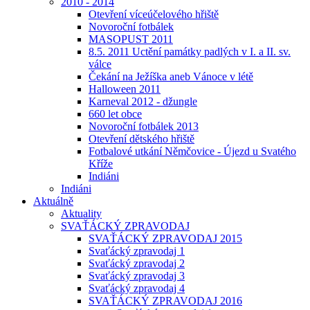
2010 - 2014
Otevření víceúčelového hřiště
Novoroční fotbálek
MASOPUST 2011
8.5. 2011 Uctění památky padlých v I. a II. sv.
válce
Čekání na Ježíška aneb Vánoce v létě
Halloween 2011
Karneval 2012 - džungle
660 let obce
Novoroční fotbálek 2013
Otevření dětského hřiště
Fotbalové utkání Němčovice - Újezd u Svatého
Kříže
Indiáni
Indiáni
Aktuálně
Aktuality
SVAŤÁCKÝ ZPRAVODAJ
SVAŤÁCKÝ ZPRAVODAJ 2015
Svaťácký zpravodaj 1
Svaťácký zpravodaj 2
Svaťácký zpravodaj 3
Svaťácký zpravodaj 4
SVAŤÁCKÝ ZPRAVODAJ 2016