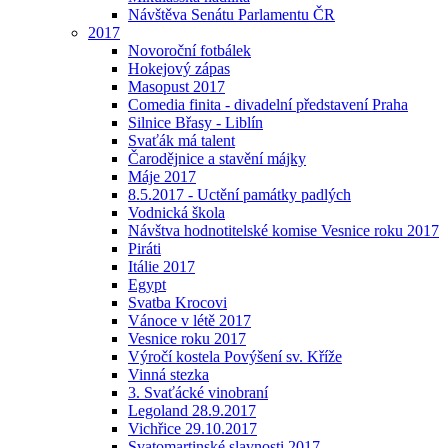
Návštěva Senátu Parlamentu ČR
2017
Novoroční fotbálek
Hokejový zápas
Masopust 2017
Comedia finita - divadelní představení Praha
Silnice Břasy - Liblín
Svaťák má talent
Čarodějnice a stavění májky
Máje 2017
8.5.2017 - Uctění památky padlých
Vodnická škola
Návštva hodnotitelské komise Vesnice roku 2017
Piráti
Itálie 2017
Egypt
Svatba Krocovi
Vánoce v létě 2017
Vesnice roku 2017
Výročí kostela Povýšení sv. Kříže
Vinná stezka
3. Svaťácké vinobraní
Legoland 28.9.2017
Vichřice 29.10.2017
Svatomartinské slavnosti 2017