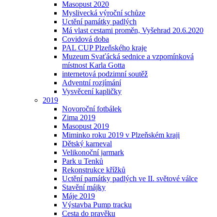
Masopust 2020
Myslivecká výroční schůze
Uctění památky padlých
Má vlast cestami proměn, Vyšehrad 20.6.2020
Covidová doba
PAL CUP Plzeňského kraje
Muzeum Svaťácká sednice a vzpomínková
místnost Karla Gotta
internetová podzimní soutěž
Adventní rozjímání
Vysvěcení kapličky
2019
Novoroční fotbálek
Zima 2019
Masopust 2019
Miminko roku 2019 v Plzeňském kraji
Dětský karneval
Velikonoční jarmark
Park u Tenků
Rekonstrukce křížků
Uctění památky padlých ve II. světové válce
Stavění májky
Máje 2019
Výstavba Pump tracku
Cesta do pravěku