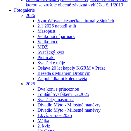
kterou se zrušuje obecně závazná vyhláška č. 1/2019
Fotogalerie
2026
Vyprošťovací česnečka a turnaj v šipkách
2.1.2026 napadl sníh
Masopust
Velikonoční jarmark
Velikonoce
MDŽ
Svaťácký kvíz
Pietní akt
Svaťácké máje
Oslava 20 let kapely KGRM v Praze
Beseda s Milanem Drobným
Za pohádkami kolem světa
2025
Dva koni s princeznou
Toulání Svaťákem 1.2.2025
Svaťácký masopust
Divadlo Mýto - Milostné manévry
Divadlo Mýto - Milostné manévry
1.kvíz v roce 2025
Májka
2. kvíz