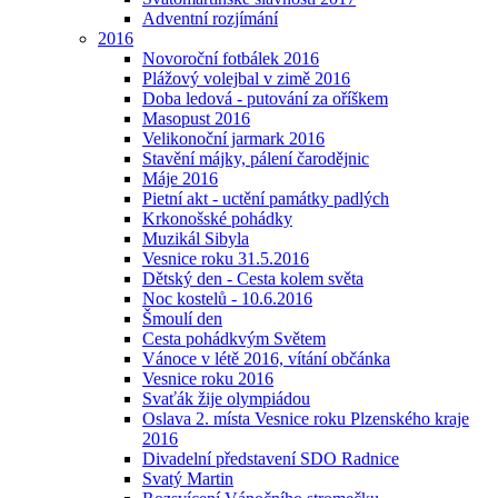
Adventní rozjímání
2016
Novoroční fotbálek 2016
Plážový volejbal v zimě 2016
Doba ledová - putování za oříškem
Masopust 2016
Velikonoční jarmark 2016
Stavění májky, pálení čarodějnic
Máje 2016
Pietní akt - uctění památky padlých
Krkonošské pohádky
Muzikál Sibyla
Vesnice roku 31.5.2016
Dětský den - Cesta kolem světa
Noc kostelů - 10.6.2016
Šmoulí den
Cesta pohádkvým Světem
Vánoce v létě 2016, vítání občánka
Vesnice roku 2016
Svaťák žije olympiádou
Oslava 2. místa Vesnice roku Plzenského kraje
2016
Divadelní představení SDO Radnice
Svatý Martin