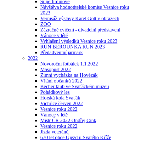
Superhrdinové
Návštěva hodnotitelské komise Vesnice roku
2023
Vernisáž výstavy Karel Gott v obrazech
ZOO
Zázračné cvíčení - divadelní představení
Vánoce v létě
Vyhlášení výsledků Vesnice roku 2023
RUN BEROUNKA RUN 2023
Předadventní jarmark
2022
Novoroční fotbálek 1.1.2022
Masopust 2022
Zimní vycházka na Hovězák
Vítání občánků 2022
Becher klub ve Svaťáckém muzeu
Pohádkový les
Horská kola Svaťák
Vichřice červen 2022
Vesnice roku 2022
Vánoce v létě
Mistr ČR 2022 Ondřej Cink
Vesnice roku 2022
Jízda veteránů
670 let obce Újezd u Svatého Kříže