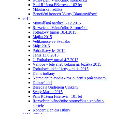
Rozsvícení Vánočního stromečku
Paní Růžena Fišerová - 102 let
Mikuláská nadílka
Benefiční koncert Yvetty Blanarovičové
2015
Mikulášská nadílka 5.12.2015
Rozsvícení Vánočního Stromečku
Fotbalový turnaj 18.4.2015
Májka 2015
Velikonoce ve Svaťáku
Máje 2015
Pohádkový les 2015
Tenis 13.6.2015
2. Fotbalový turnaj 4.7.2015
Vánoce v létě aneb čekání na Ježíška 2015
Fotbalové utkání ženy - muži 2015
Den s indiány
Netradiční plavidla - rozloučení s prázdninami
Dubová alej
Beseda s Ondřejem Cinkem
Svatý Martin 2015
Paní Růžena Fišerová - 101 let
Rozsvícení vánočního stromečku a zpívání v
kostele
Koncert Daniela Hůlky