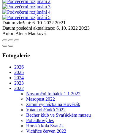
Datum vložení:
6. 10. 2022 20:21
Datum poslední aktualizace:
6. 10. 2022 20:23
Autor:
Alena Manková
Fotogalerie
2026
2025
2024
2023
2022
Novoroční fotbálek 1.1.2022
Masopust 2022
Zimní vycházka na Hovězák
Vítání občánků 2022
Becher klub ve Svaťáckém muzeu
Pohádkový les
Horská kola Svaťák
Vichřice červen 2022