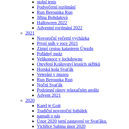
stolní tenis
Podvečerní rozjímání
Run Berounka Run
Jiřina Bohdalová
Halloween 2022
Adventní rozjímání 2022
2021
Novoroční večerní vycházka
První sníh v roce 2021
Zimní cestou katastrem Újezdu
Pořádný mráz
Velikonoce v lockdownu
Otevření Království lesních skřítků
Horská kola Svaťák
Veteráni v muzeu
Run Berounka Run
Noční Svaťák
Podzimní ránov relaxačním areálu
Advent 2021
2020
Karel je Gott
Tradiční novoroční fotbálek
napsali o nás
Únor 2020 jarní zastavení ve Svaťáku.
Vichřice Sabina únor 2020