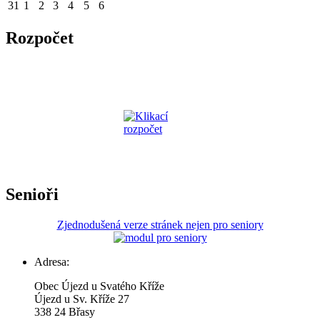
31
1
2
3
4
5
6
Rozpočet
Senioři
Zjednodušená verze stránek nejen pro seniory
Adresa:
Obec Újezd u Svatého Kříže
Újezd u Sv. Kříže 27
338 24 Břasy