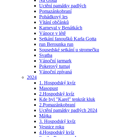
Na Gotta
Uctění památky padlých
Pomazánkobraní
Pohádkový les
Vítání občánků
Karneval v Benátkách
Vánoce v létě
Setkání fanoušků Karla Gotta
run Berounka run
Sousedské setkání u stromečku
Svatba
Vánoční jarmark
Pokerový turnaj
Vánoční zpívaná
2024
1. Hospodský kvíz
Masopust
2.Hospodský kvíz
Kde byl "Karel" tenkrát kluk
2.Pomazánkobraní
Uctění památky padlých 2024
Májka
3. Hospodský kvíz
Vesnice roku
4.Hospodský kvíz