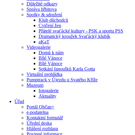
Důležité odkazy
Správa hřbitova
Spolky & sdružení
Klub důchodců
Cvičení žen
Přátelé svaťácké kultury - PSK a sportu PSS
Dramatický kroužek Svaťácký klubík
aKaT
Videogalerie
Domů k nám
Bílé Vánoce
Bílé Vánoce
Setkání fanoušků Karla Gotta
Virtuální prohlídka
Pumptrack v Újezdu u Svatého Kříže
Muzeum
fotogalerie
Aktuality
Úřad
Portál Občan+
e-podatelna
Kontaktní formulář
Úřední deska
Hlášení rozhlasu
Povinné informace