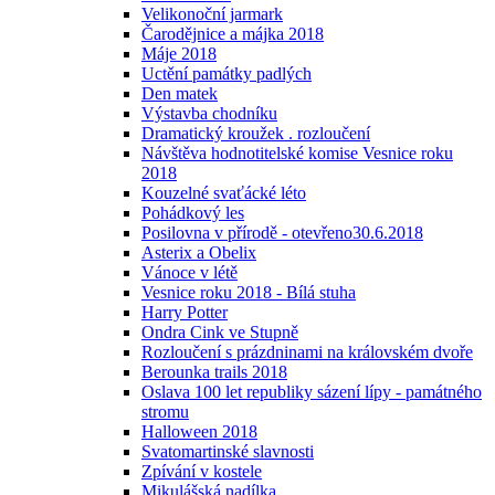
Velikonoční jarmark
Čarodějnice a májka 2018
Máje 2018
Uctění památky padlých
Den matek
Výstavba chodníku
Dramatický kroužek . rozloučení
Návštěva hodnotitelské komise Vesnice roku
2018
Kouzelné svaťácké léto
Pohádkový les
Posilovna v přírodě - otevřeno30.6.2018
Asterix a Obelix
Vánoce v létě
Vesnice roku 2018 - Bílá stuha
Harry Potter
Ondra Cink ve Stupně
Rozloučení s prázdninami na královském dvoře
Berounka trails 2018
Oslava 100 let republiky sázení lípy - památného
stromu
Halloween 2018
Svatomartinské slavnosti
Zpívání v kostele
Mikulášská nadílka