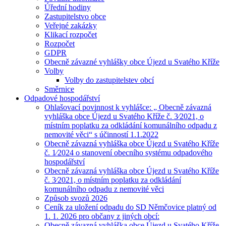
Úřední hodiny
Zastupitelstvo obce
Veřejné zakázky
Klikací rozpočet
Rozpočet
GDPR
Obecně závazné vyhlášky obce Újezd u Svatého Kříže
Volby
Volby do zastupitelstev obcí
Směrnice
Odpadové hospodářství
Ohlašovací povinnost k vyhlášce: „ Obecně závazná
vyhláška obce Újezd u Svatého Kříže č. 3⁄2021, o
místním poplatku za odkládání komunálního odpadu z
nemovité věci“ s účinností 1.1.2022
Obecně závazná vyhláška obce Újezd u Svatého Kříže
č. 1⁄2024 o stanovení obecního systému odpadového
hospodářství
Obecně závazná vyhláška obce Újezd u Svatého Kříže
č. 3⁄2021, o místním poplatku za odkládání
komunálního odpadu z nemovité věci
Způsob svozů 2026
Ceník za uložení odpadu do SD Němčovice platný od
1. 1. 2026 pro občany z jiných obcí:
Obecně závazná vyhláška obce Újezd u Svatého Kříže,