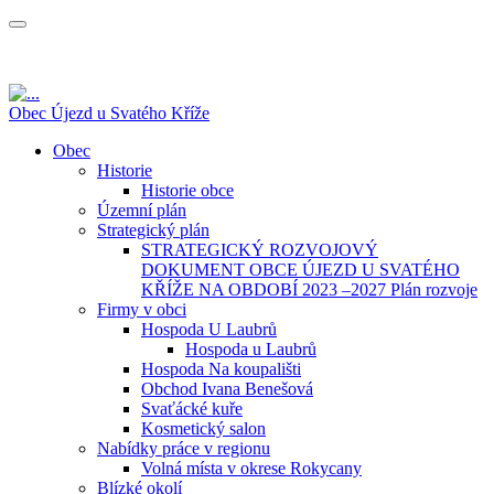
Obec Újezd u Svatého Kříže
Obec
Historie
Historie obce
Územní plán
Strategický plán
STRATEGICKÝ ROZVOJOVÝ
DOKUMENT OBCE ÚJEZD U SVATÉHO
KŘÍŽE NA OBDOBÍ 2023 –2027 Plán rozvoje
Firmy v obci
Hospoda U Laubrů
Hospoda u Laubrů
Hospoda Na koupališti
Obchod Ivana Benešová
Svaťácké kuře
Kosmetický salon
Nabídky práce v regionu
Volná místa v okrese Rokycany
Blízké okolí