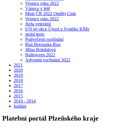
Vesnice roku 2022
Vánoce v létě
Mistr ČR 2022 Ondřej Cink
Vesnice roku 2022
Jízda veteránů
670 let obce Újezd u Svatého Kříže
stolní tenis
Podvečerní rozjímání
Run Berounka Run
Jiřina Bohdalová
Halloween 2022
Adventní rozjímání 2022
2021
2020
2019
2018
2017
2016
2015
2010 - 2014
Indiáni
Platební portál Plzeňského kraje